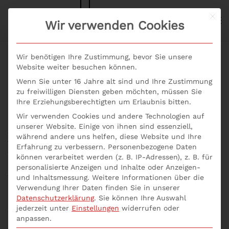
Mit d
S+P NEWS
Wir verwenden Cookies
Skip to main content
Wir benötigen Ihre Zustimmung, bevor Sie unsere
Website weiter besuchen können.
Wenn Sie unter 16 Jahre alt sind und Ihre Zustimmung
AGB
zu freiwilligen Diensten geben möchten, müssen Sie
Ihre Erziehungsberechtigten um Erlaubnis bitten.
Wir verwenden Cookies und andere Technologien auf
unserer Website. Einige von ihnen sind essenziell,
Allgemeine Geschäftsbedingungen für die Buchung
während andere uns helfen, diese Website und Ihre
von Informationsveranstaltungen, Seminaren und
Erfahrung zu verbessern.
Personenbezogene Daten
Trainings
können verarbeitet werden (z. B. IP-Adressen), z. B. für
personalisierte Anzeigen und Inhalte oder Anzeigen-
1. Geltungsbereich
und Inhaltsmessung.
Weitere Informationen über die
Verwendung Ihrer Daten finden Sie in unserer
Die folgenden Allgemeinen Geschäftsbedingungen
Datenschutzerklärung
.
Sie können Ihre Auswahl
regeln das Vertragsverhältnis zwischen dem
jederzeit unter
Einstellungen
widerrufen oder
Teilnehmer an Informations-veranstaltungen,
anpassen.
Seminaren, und Trainings (im Folgenden