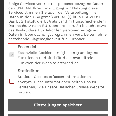
Einige Services verarbeiten personenbezogene Daten in
„Veranstaltung“) und der S & P
den USA. Mit Ihrer Einwilligung zur Nutzung dieser
Unternehmerforum GmbH (im Folgenden „S &
Services stimmen Sie auch der Verarbeitung Ihrer
P Unternehmerforum“). Abweichende Allgemeine
Daten in den USA gemäß Art. 49 (1) lit. a DSGVO zu.
Das EuGH stuft die USA als Land mit unzureichendem
Geschäftsbedingungen des Teilnehmers haben keine
Datenschutz nach EU-Standards ein. So besteht etwa
Gültigkeit.
das Risiko, dass US-Behörden personenbezogene
Daten in Überwachungsprogrammen verarbeiten, ohne
bestehende Klagemöglichkeit für Europäer.
2. Anmeldung/Anmeldebestätigung
Es folgt eine Liste der Service-Gruppen, für die eine
Essenziell
Ihre Anmeldung kann über Internet, Brief, Telefax, E-
Essenzielle Cookies ermöglichen grundlegende
Mail oder telefonisch erfolgen. Die Anmeldung wird
Funktionen und sind für die einwandfreie
durch unsere schriftliche Bestätigung
Funktion der Website erforderlich.
rechtsverbindlich.
Statistiken
Statistik Cookies erfassen Informationen
3. Leistung
anonym. Diese Informationen helfen uns zu
verstehen, wie unsere Besucher unsere Website
Der Teilnahmebetrag versteht sich pro Person und
nutzen.
Veranstaltungstermin zzgl. gesetzlicher
Umsatzsteuer. Er beinhaltet Tagungsunterlagen und
Einstellungen speichern
Pausengetränke bei offenen Seminaren. S & P
Unternehmerforum behält sich vor, angekündigte