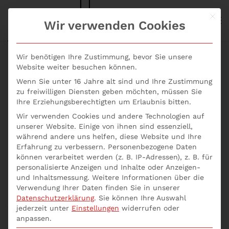
Mit d
S+P NEWS
Wir verwenden Cookies
Skip to main content
Wir benötigen Ihre Zustimmung, bevor Sie unsere
Website weiter besuchen können.
Auftretende Person
Wenn Sie unter 16 Jahre alt sind und Ihre Zustimmung
zu freiwilligen Diensten geben möchten, müssen Sie
Ihre Erziehungsberechtigten um Erlaubnis bitten.
– Umsetzung von
Wir verwenden Cookies und andere Technologien auf
unserer Website. Einige von ihnen sind essenziell,
§11 Abs. 1 GwG
während andere uns helfen, diese Website und Ihre
Erfahrung zu verbessern.
Personenbezogene Daten
können verarbeitet werden (z. B. IP-Adressen), z. B. für
personalisierte Anzeigen und Inhalte oder Anzeigen-
S+P Seminare
und Inhaltsmessung.
Weitere Informationen über die
Seminar Know Your Customer
Verwendung Ihrer Daten finden Sie in unserer
Datenschutzerklärung
.
Sie können Ihre Auswahl
jederzeit unter
Einstellungen
widerrufen oder
Welche GwG-Pflichten sind bei der auftretenden
anpassen.
Person zu beachten? Beim Onboarding neuer