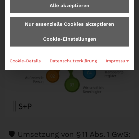
Identifizierungsprozesses zu beachten sind.
Alle akzeptieren
Nur essenzielle Cookies akzeptieren
Cookie-Einstellungen
Cookie-Details
Datenschutzerklärung
Impressum
🛡️ Umsetzung von § 11 Abs. 1 GwG: