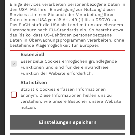
Kunden treten im Rahmen des Geldwäschegesetzes
Einige Services verarbeiten personenbezogene Daten in
den USA. Mit Ihrer Einwilligung zur Nutzung dieser
(GwG) oft Fragen auf, besonders wenn es um die
Services stimmen Sie auch der Verarbeitung Ihrer
Identifizierung von Personen geht, die im Namen von
Daten in den USA gemäß Art. 49 (1) lit. a DSGVO zu.
Vertragspartnern handeln. Die neuesten Änderungen
Das EuGH stuft die USA als Land mit unzureichendem
Datenschutz nach EU-Standards ein. So besteht etwa
im GwG führen zu verstärkten Anforderungen an den
das Risiko, dass US-Behörden personenbezogene
Identifizierungsprozess, insbesondere gemäß § 11
Daten in Überwachungsprogrammen verarbeiten, ohne
bestehende Klagemöglichkeit für Europäer.
Abs. 1 GwG, die den Vertriebsbereich betreffen.
Es folgt eine Liste der Service-Gruppen, für die eine
Essenziell
Um den gesetzlichen Verpflichtungen
Essenzielle Cookies ermöglichen grundlegende
nachzukommen, erklären wir in diesem Artikel die
Funktionen und sind für die einwandfreie
Funktion der Website erforderlich.
folgenden Punkte:
Statistiken
Die korrekte Vorgehensweise bei der
Statistik Cookies erfassen Informationen
Identifizierung der handelnden Person.
anonym. Diese Informationen helfen uns zu
verstehen, wie unsere Besucher unsere Website
Die erforderlichen Dokumente und Nachweise,
nutzen.
die für die Überprüfung der
Vertretungsbefugnisse notwendig sind.
Einstellungen speichern
Die aktuellen Anforderungen des
Geldwäschegesetzes, die während des