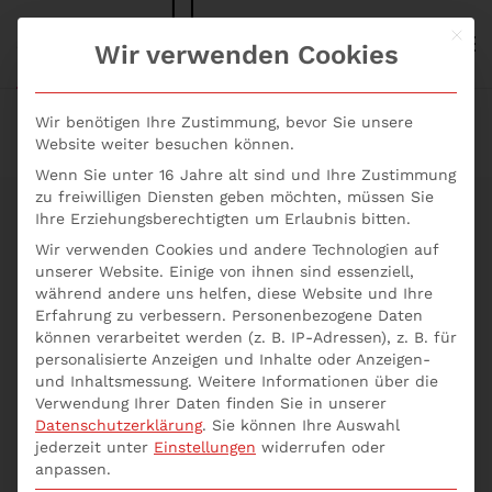
Mit d
S+P NEWS
Wir verwenden Cookies
Skip to main content
Wir benötigen Ihre Zustimmung, bevor Sie unsere
Website weiter besuchen können.
Wenn Sie unter 16 Jahre alt sind und Ihre Zustimmung
zu freiwilligen Diensten geben möchten, müssen Sie
Ihre Erziehungsberechtigten um Erlaubnis bitten.
Wir verwenden Cookies und andere Technologien auf
Bilanzen verstehen –
unserer Website. Einige von ihnen sind essenziell,
während andere uns helfen, diese Website und Ihre
ein Tutorial für
Erfahrung zu verbessern.
Personenbezogene Daten
können verarbeitet werden (z. B. IP-Adressen), z. B. für
Anfänger.
personalisierte Anzeigen und Inhalte oder Anzeigen-
und Inhaltsmessung.
Weitere Informationen über die
Verwendung Ihrer Daten finden Sie in unserer
Datenschutzerklärung
.
Sie können Ihre Auswahl
jederzeit unter
S+P Seminare
Einstellungen
Fortschritt in deiner Karriere
widerrufen oder
anpassen.