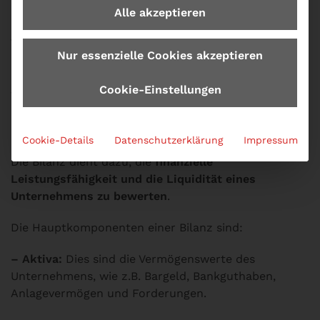
Alle akzeptieren
1. Was ist eine Bilanz?
Nur essenzielle Cookies akzeptieren
Eine Bilanz ist ein
Finanzbericht
, der die
Cookie-Einstellungen
Vermögenswerte, Schulden und Eigenkapital eines
Unternehmens zum Ende eines Geschäftsjahres
aufzeigt.
Cookie-Details
Datenschutzerklärung
Impressum
Die Bilanz dient dazu, die
finanzielle
Leistungsfähigkeit und die Liquidität eines
Unternehmens zu bewerten
.
Die Hauptkomponenten einer Bilanz sind:
– Aktiva:
Dies sind die Vermögenswerte des
Unternehmens, wie z.B. Bargeld, Bankguthaben,
Anlagevermögen und Forderungen.