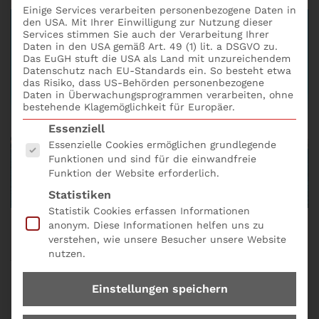
Einige Services verarbeiten personenbezogene Daten in
den USA. Mit Ihrer Einwilligung zur Nutzung dieser
Services stimmen Sie auch der Verarbeitung Ihrer
Daten in den USA gemäß Art. 49 (1) lit. a DSGVO zu.
Das EuGH stuft die USA als Land mit unzureichendem
Datenschutz nach EU-Standards ein. So besteht etwa
das Risiko, dass US-Behörden personenbezogene
Daten in Überwachungsprogrammen verarbeiten, ohne
bestehende Klagemöglichkeit für Europäer.
Es folgt eine Liste der Service-Gruppen, für die eine
Essenziell
Essenzielle Cookies ermöglichen grundlegende
Funktionen und sind für die einwandfreie
Funktion der Website erforderlich.
Statistiken
Statistik Cookies erfassen Informationen
anonym. Diese Informationen helfen uns zu
verstehen, wie unsere Besucher unsere Website
Eine
Bilanz
liefert wichtige Informationen über die
nutzen.
finanzielle Situation eines Unternehmens. Doch
leider wird sie oft falsch interpretiert. In diesem
Einstellungen speichern
Blog-Post zeigen wir dir, worauf du beim Lesen einer
Bilanz achten musst!