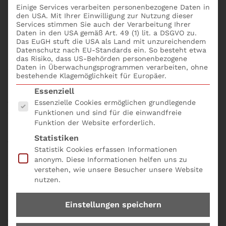
Specialist (S+P
Einige Services verarbeiten personenbezogene Daten in
den USA. Mit Ihrer Einwilligung zur Nutzung dieser
Certified)
Services stimmen Sie auch der Verarbeitung Ihrer
Daten in den USA gemäß Art. 49 (1) lit. a DSGVO zu.
Das EuGH stuft die USA als Land mit unzureichendem
Datenschutz nach EU-Standards ein. So besteht etwa
Die ESG-Welle ist kein Trend – sie ist gekommen, um
das Risiko, dass US-Behörden personenbezogene
zu bleiben.
Nachhaltigkeit, soziale Verantwortung
Daten in Überwachungsprogrammen verarbeiten, ohne
bestehende Klagemöglichkeit für Europäer.
und gute Unternehmensführung (Governance)
sind
Es folgt eine Liste der Service-Gruppen, für die eine
längst nicht mehr optional, sondern gesetzlich
Essenziell
verankert. Für dich als Fach- oder Führungskraft im
Essenzielle Cookies ermöglichen grundlegende
Funktionen und sind für die einwandfreie
Treasury, Depot A oder Kreditbereich bedeutet
Funktion der Website erforderlich.
das:
Du brauchst ESG-Kompetenz. Fundiert.
Statistiken
Anwendbar. Geprüft.
Statistik Cookies erfassen Informationen
anonym. Diese Informationen helfen uns zu
Mit dem
S+P Lehrgang „ESG Risk & Investment
verstehen, wie unsere Besucher unsere Website
Specialist“
hebst du dein Wissen auf ein neues
nutzen.
Niveau. Du wirst nicht nur ESG-konform,
sondern
ESG-exzellent
.
Einstellungen speichern
👉
Jetzt zum Lehrgang und werde S+P Certified