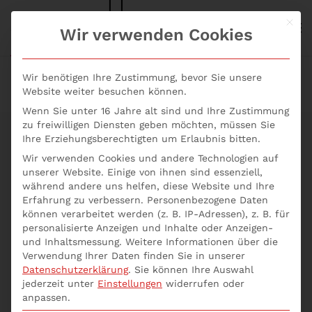
Mit d
S+P NEWS
Wir verwenden Cookies
Skip to main content
Wir benötigen Ihre Zustimmung, bevor Sie unsere
Website weiter besuchen können.
Wenn Sie unter 16 Jahre alt sind und Ihre Zustimmung
zu freiwilligen Diensten geben möchten, müssen Sie
Ihre Erziehungsberechtigten um Erlaubnis bitten.
Wir verwenden Cookies und andere Technologien auf
Zertifiziert &
unserer Website. Einige von ihnen sind essenziell,
während andere uns helfen, diese Website und Ihre
Erfahrung zu verbessern.
Personenbezogene Daten
zukunftssicher:
können verarbeitet werden (z. B. IP-Adressen), z. B. für
personalisierte Anzeigen und Inhalte oder Anzeigen-
Dein Weg zum ESG
und Inhaltsmessung.
Weitere Informationen über die
Verwendung Ihrer Daten finden Sie in unserer
Risk & Investment
Datenschutzerklärung
.
Sie können Ihre Auswahl
jederzeit unter
Einstellungen
widerrufen oder
anpassen.