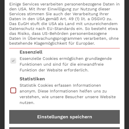
Einige Services verarbeiten personenbezogene Daten in
Seminare Controlling
Lehrgang CFO
den USA. Mit Ihrer Einwilligung zur Nutzung dieser
Services stimmen Sie auch der Verarbeitung Ihrer
Daten in den USA gemäß Art. 49 (1) lit. a DSGVO zu.
Das EuGH stuft die USA als Land mit unzureichendem
In jedem Unternehmen spielt das
Controlling
eine
Datenschutz nach EU-Standards ein. So besteht etwa
entscheidende Rolle bei der Steuerung und
das Risiko, dass US-Behörden personenbezogene
Daten in Überwachungsprogrammen verarbeiten, ohne
Überwachung der finanziellen Leistung und des
bestehende Klagemöglichkeit für Europäer.
Erfolgs.
Es folgt eine Liste der Service-Gruppen, für die eine
Essenziell
Essenzielle Cookies ermöglichen grundlegende
Ein zentraler Akteur in diesem Prozess ist der
Funktionen und sind für die einwandfreie
Controller, der als „Hüter der Zahlen und Treiber des
Funktion der Website erforderlich.
Erfolgs“ fungiert.
Statistiken
Statistik Cookies erfassen Informationen
In diesem Blogbeitrag werden wir eingehend
anonym. Diese Informationen helfen uns zu
beleuchten, welche wichtige
Rolle der Controller
in
verstehen, wie unsere Besucher unsere Website
einem Unternehmen einnimmt und wie er als
nutzen.
Bindeglied zwischen Finanzen und Management
agiert.
Einstellungen speichern