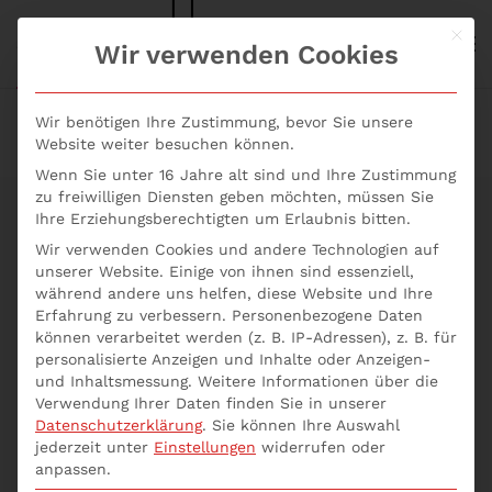
Mit d
S+P NEWS
Wir verwenden Cookies
Skip to main content
Wir benötigen Ihre Zustimmung, bevor Sie unsere
Website weiter besuchen können.
Wenn Sie unter 16 Jahre alt sind und Ihre Zustimmung
zu freiwilligen Diensten geben möchten, müssen Sie
Ihre Erziehungsberechtigten um Erlaubnis bitten.
Wir verwenden Cookies und andere Technologien auf
Der Controller –
unserer Website. Einige von ihnen sind essenziell,
während andere uns helfen, diese Website und Ihre
Erfahrung zu verbessern.
Personenbezogene Daten
Hüter der Zahlen
können verarbeitet werden (z. B. IP-Adressen), z. B. für
personalisierte Anzeigen und Inhalte oder Anzeigen-
und Treiber des
und Inhaltsmessung.
Weitere Informationen über die
Verwendung Ihrer Daten finden Sie in unserer
Erfolgs
Datenschutzerklärung
.
Sie können Ihre Auswahl
jederzeit unter
Einstellungen
widerrufen oder
anpassen.