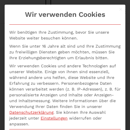
Mit d
S+P NEWS
Wir verwenden Cookies
Skip to main content
Wir benötigen Ihre Zustimmung, bevor Sie unsere
Website weiter besuchen können.
Wenn Sie unter 16 Jahre alt sind und Ihre Zustimmung
zu freiwilligen Diensten geben möchten, müssen Sie
Ihre Erziehungsberechtigten um Erlaubnis bitten.
Wir verwenden Cookies und andere Technologien auf
Die Zukunft des
unserer Website. Einige von ihnen sind essenziell,
während andere uns helfen, diese Website und Ihre
Erfahrung zu verbessern.
Personenbezogene Daten
Vertriebs: digital
können verarbeitet werden (z. B. IP-Adressen), z. B. für
personalisierte Anzeigen und Inhalte oder Anzeigen-
und vernetzt!
und Inhaltsmessung.
Weitere Informationen über die
Verwendung Ihrer Daten finden Sie in unserer
Datenschutzerklärung
.
Sie können Ihre Auswahl
jederzeit unter
Einstellungen
widerrufen oder
anpassen.
S+P Seminare
Seminare Vertrieb