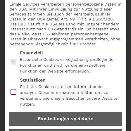
Einige Services verarbeiten personenbezogene Daten in
den USA. Mit Ihrer Einwilligung zur Nutzung dieser
Die Digitalisierung ist bereits längst kein Trend
Services stimmen Sie auch der Verarbeitung Ihrer
Daten in den USA gemäß Art. 49 (1) lit. a DSGVO zu.
mehr, sondern gesetzte Realität für den Vertrieb
.
Das EuGH stuft die USA als Land mit unzureichendem
Der Handel und die Distribution werden in Zukunft
Datenschutz nach EU-Standards ein. So besteht etwa
immer stärker digitalisiert und vernetzt sein. Dies hat
das Risiko, dass US-Behörden personenbezogene
Daten in Überwachungsprogrammen verarbeiten, ohne
Auswirkungen auf jeden Aspekt des Vertriebs, von der
bestehende Klagemöglichkeit für Europäer.
Kommunikation mit Kunden über die Präsentation
Es folgt eine Liste der Service-Gruppen, für die eine
Essenziell
der Produkte bis hin zur Verfolgung der
Essenzielle Cookies ermöglichen grundlegende
Bestellungen.
Funktionen und sind für die einwandfreie
Funktion der Website erforderlich.
In diesem Blog lernst du wie die Digitalisierung das
Statistiken
Vertrieb verändert:
Statistik Cookies erfassen Informationen
anonym. Diese Informationen helfen uns zu
Die Zukunft des Vertriebs: digital und vernetzt!
verstehen, wie unsere Besucher unsere Website
Die Herausforderungen des Vertriebs im 21.
nutzen.
Jahrhundert
Die Chancen des digitalen und vernetzten
Einstellungen speichern
Vertriebs
Die Rolle der Technologie im Vertrieb