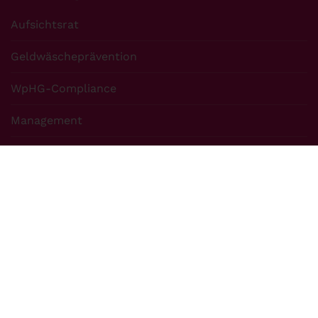
Aufsichtsrat
Geldwäscheprävention
WpHG-Compliance
Management
Betrugsprävention
Informationssicherheit
Compliance
Embargo + Sanktionen
Datenschutz
Barrierefreiheitserklärung