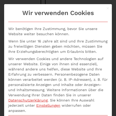
Mit d
S+P NEWS
Wir verwenden Cookies
Skip to main content
Wir benötigen Ihre Zustimmung, bevor Sie unsere
Website weiter besuchen können.
Wenn Sie unter 16 Jahre alt sind und Ihre Zustimmung
zu freiwilligen Diensten geben möchten, müssen Sie
Ihre Erziehungsberechtigten um Erlaubnis bitten.
Wir verwenden Cookies und andere Technologien auf
Digital Natives: Die
unserer Website. Einige von ihnen sind essenziell,
während andere uns helfen, diese Website und Ihre
Erfahrung zu verbessern.
Personenbezogene Daten
Erwartungen der
können verarbeitet werden (z. B. IP-Adressen), z. B. für
personalisierte Anzeigen und Inhalte oder Anzeigen-
Generation Y und Z
und Inhaltsmessung.
Weitere Informationen über die
Verwendung Ihrer Daten finden Sie in unserer
Datenschutzerklärung
.
Sie können Ihre Auswahl
jederzeit unter
Einstellungen
widerrufen oder
anpassen.
S+P Seminare
Lehrgang HR-Manager