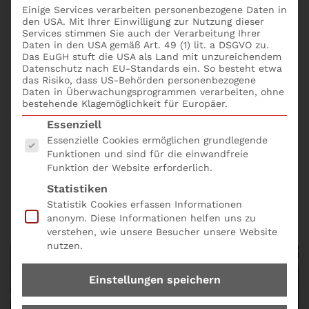
Einige Services verarbeiten personenbezogene Daten in
den USA. Mit Ihrer Einwilligung zur Nutzung dieser
Die
Generationen Y (auch Millennials genannt)
und
Services stimmen Sie auch der Verarbeitung Ihrer
Daten in den USA gemäß Art. 49 (1) lit. a DSGVO zu.
Z
, die als
„Digital Natives“
bekannt sind, sind in einer
Das EuGH stuft die USA als Land mit unzureichendem
Zeit des
technologischen Wandels
und der
digitalen
Datenschutz nach EU-Standards ein. So besteht etwa
Revolution
aufgewachsen. Ihre Erwartungen und
das Risiko, dass US-Behörden personenbezogene
Daten in Überwachungsprogrammen verarbeiten, ohne
Ansprüche an die Arbeitswelt, das soziale Umfeld
bestehende Klagemöglichkeit für Europäer.
und die Unternehmen unterscheiden sich deutlich
Es folgt eine Liste der Service-Gruppen, für die eine
Essenziell
von vorherigen Generationen.
Essenzielle Cookies ermöglichen grundlegende
Funktionen und sind für die einwandfreie
I
n diesem Blogbeitrag werden wir uns genauer mit
Funktion der Website erforderlich.
den
Erwartungen der Generation Y und Z
befassen
Statistiken
und untersuchen, wie Unternehmen diesen
Statistik Cookies erfassen Informationen
Erwartungen gerecht werden können.
anonym. Diese Informationen helfen uns zu
verstehen, wie unsere Besucher unsere Website
nutzen.
Einstellungen speichern