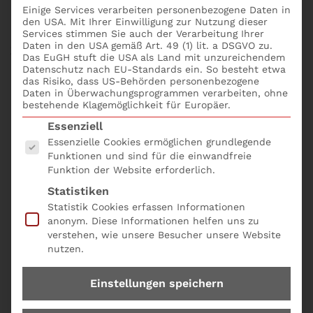
Risikoanalyse §5 GwG
Einige Services verarbeiten personenbezogene Daten in
den USA. Mit Ihrer Einwilligung zur Nutzung dieser
Services stimmen Sie auch der Verarbeitung Ihrer
Daten in den USA gemäß Art. 49 (1) lit. a DSGVO zu.
Zielgruppe:
Das EuGH stuft die USA als Land mit unzureichendem
Datenschutz nach EU-Standards ein. So besteht etwa
Strategische und Compliance-
das Risiko, dass US-Behörden personenbezogene
Daten in Überwachungsprogrammen verarbeiten, ohne
Entscheidungsträger auf C-Level
bestehende Klagemöglichkeit für Europäer.
Geldwäsche-Beauftragte und Compliance-
Es folgt eine Liste der Service-Gruppen, für die eine
Essenziell
Manager
Essenzielle Cookies ermöglichen grundlegende
Funktionen und sind für die einwandfreie
Funktion der Website erforderlich.
Programm:
Statistiken
Risikoanalyse
nach § 5 GwG: Fundament für
Statistik Cookies erfassen Informationen
Compliance“ – Nutze tiefgreifende Analysen als
anonym. Diese Informationen helfen uns zu
Basis für strategische Entscheidungen und zur
verstehen, wie unsere Besucher unsere Website
nutzen.
Stärkung des Vertrauens in deine
Geschäftsprozesse.
Einstellungen speichern
Embargos und Sanktionen
: Compliance im Fokus“
– Erhalte einen Wissensvorsprung in der