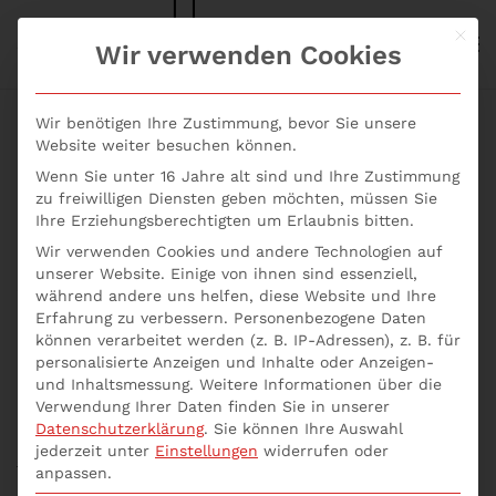
Mit d
S+P NEWS
Wir verwenden Cookies
Skip to main content
Wir benötigen Ihre Zustimmung, bevor Sie unsere
Website weiter besuchen können.
Wenn Sie unter 16 Jahre alt sind und Ihre Zustimmung
zu freiwilligen Diensten geben möchten, müssen Sie
Programm
Zertifikat
FAQs
Aktuelles
Ihre Erziehungsberechtigten um Erlaubnis bitten.
Wir verwenden Cookies und andere Technologien auf
Seminarempfehlungen
unserer Website. Einige von ihnen sind essenziell,
während andere uns helfen, diese Website und Ihre
Erfahrung zu verbessern.
Personenbezogene Daten
können verarbeitet werden (z. B. IP-Adressen), z. B. für
personalisierte Anzeigen und Inhalte oder Anzeigen-
und Inhaltsmessung.
Weitere Informationen über die
Verwendung Ihrer Daten finden Sie in unserer
Datenschutzerklärung
.
Sie können Ihre Auswahl
jederzeit unter
Einstellungen
widerrufen oder
Seminar L03
anpassen.