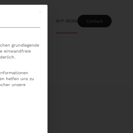
Mit diesem Button wird der Dialog geschlossen
S+P NEWS
Contact
ice-Gruppen, für die eine Einwilligung erteilt werden kann
lichen grundlegende
ie einwandfreie
derlich.
 Informationen
en helfen uns zu
ucher unsere