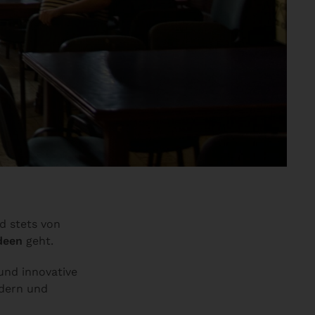
d stets von
deen
geht.
und innovative
ördern und