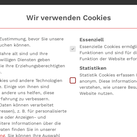
Wir verwenden Cookies
Es folgt eine Liste der Serv
 Zustimmung, bevor Sie unsere
Essenziell
suchen können.
Essenzielle Cookies ermög
Funktionen und sind für d
ahre alt sind und Ihre
Funktion der Website erfor
willigen Diensten geben
e Ihre Erziehungsberechtigten
Statistiken
.
Statistik Cookies erfassen
ies und andere Technologien
anonym. Diese Information
. Einige von ihnen sind
verstehen, wie unsere Bes
 andere uns helfen, diese
Website nutzen.
rfahrung zu verbessern.
Daten können verarbeitet
essen), z. B. für personalisierte
te oder Anzeigen- und
itere Informationen über die
aten finden Sie in unserer
ung
.
Sie können Ihre Auswahl