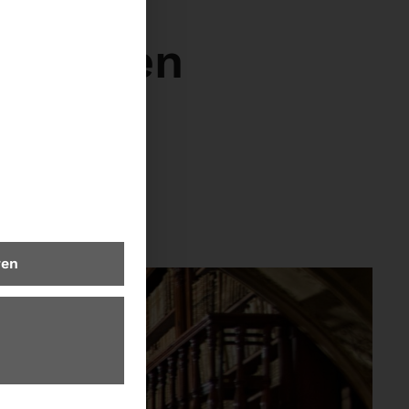
 im
egungen
ren