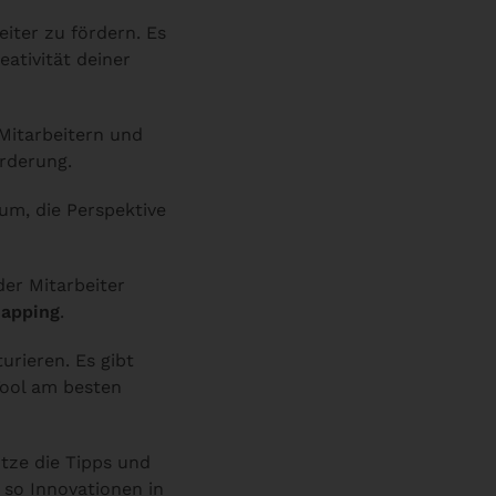
eiter zu fördern. Es
ativität deiner
Mitarbeitern und
rderung.
rum, die Perspektive
der Mitarbeiter
apping
.
urieren. Es gibt
Tool am besten
utze die Tipps und
d so Innovationen in