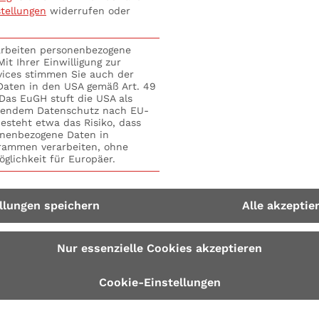
eative Methoden
stellungen
widerrufen oder
tmanagement: Anr
rarbeiten personenbezogene
it Ihrer Einwilligung zur
vices stimmen Sie auch der
für Ihren Erfolg.
 Daten in den USA gemäß Art. 49
. Das EuGH stuft die USA als
hendem Datenschutz nach EU-
esteht etwa das Risiko, dass
nenbezogene Daten in
ammen verarbeiten, ohne
S+P Seminare
Fortschritt in deiner Karriere
glichkeit für Europäer.
llungen speichern
Alle akzeptie
Nur essenzielle Cookies akzeptieren
Cookie-Einstellungen