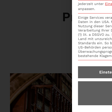
Kr
jederzeit unter
Ein
anpassen.
Projek
Einige Services ve
Daten in den USA. M
Nutzung dieser Ser
Verarbeitung Ihrer
(1) lit. a DSGVO zu
Land mit unzureic
Standards ein. So b
US-Behörden perso
Überwachungsprogr
bestehende Klagemö
Einste