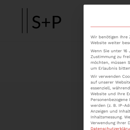
Skip to main content
Wir benötigen Ihre
Website weiter be
Wenn Sie unter 16 J
Zustimmung zu frei
möchten, müssen Si
um Erlaubnis bitten
Wir verwenden Cook
auf unserer Website
essenziell, während
Website und Ihre E
Personenbezogene 
werden (z. B. IP-Adr
Anzeigen und Inhal
Inhaltsmessung.
We
Verwendung Ihrer D
Datenschutzerklär