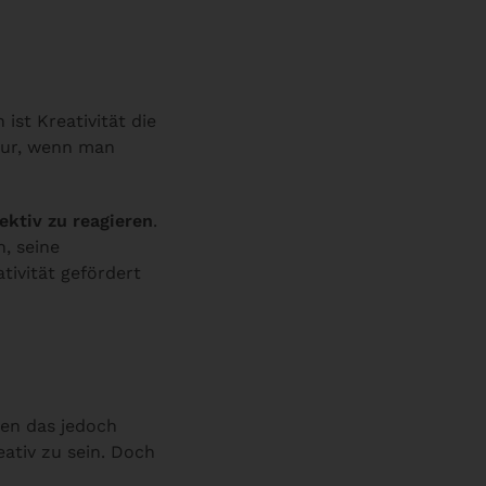
 ist Kreativität die
 nur, wenn man
ektiv zu reagieren
.
n, seine
tivität gefördert
hen das jedoch
eativ zu sein. Doch