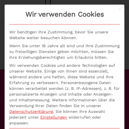
Mit d
S+P NEWS
Wir verwenden Cookies
Skip to main content
Wir benötigen Ihre Zustimmung, bevor Sie unsere
Website weiter besuchen können.
Wenn Sie unter 16 Jahre alt sind und Ihre Zustimmung
zu freiwilligen Diensten geben möchten, müssen Sie
Ihre Erziehungsberechtigten um Erlaubnis bitten.
Wir verwenden Cookies und andere Technologien auf
unserer Website. Einige von ihnen sind essenziell,
während andere uns helfen, diese Website und Ihre
Erfahrung zu verbessern.
Personenbezogene Daten
Unser Angebot
können verarbeitet werden (z. B. IP-Adressen), z. B. für
personalisierte Anzeigen und Inhalte oder Anzeigen-
Aufsichtsrat
und Inhaltsmessung.
Weitere Informationen über die
Verwendung Ihrer Daten finden Sie in unserer
Geldwäscheprävention
Datenschutzerklärung
.
Sie können Ihre Auswahl
jederzeit unter
Einstellungen
widerrufen oder
anpassen.
WpHG-Compliance