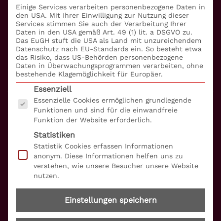
Einige Services verarbeiten personenbezogene Daten in
Management
den USA. Mit Ihrer Einwilligung zur Nutzung dieser
Services stimmen Sie auch der Verarbeitung Ihrer
Daten in den USA gemäß Art. 49 (1) lit. a DSGVO zu.
Betrugsprävention
Das EuGH stuft die USA als Land mit unzureichendem
Datenschutz nach EU-Standards ein. So besteht etwa
Informationssicherheit
das Risiko, dass US-Behörden personenbezogene
Daten in Überwachungsprogrammen verarbeiten, ohne
bestehende Klagemöglichkeit für Europäer.
Compliance
Es folgt eine Liste der Service-Gruppen, für die eine
Essenziell
Essenzielle Cookies ermöglichen grundlegende
Embargo + Sanktionen
Funktionen und sind für die einwandfreie
Funktion der Website erforderlich.
Datenschutz
Statistiken
Barrierefreiheitserklärung
Statistik Cookies erfassen Informationen
anonym. Diese Informationen helfen uns zu
verstehen, wie unsere Besucher unsere Website
Über uns
nutzen.
S+P Unternehmerforum
Einstellungen speichern