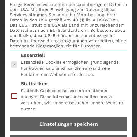
Agilität & Green PM
Einige Services verarbeiten personenbezogene Daten in
den USA. Mit Ihrer Einwilligung zur Nutzung dieser
Services stimmen Sie auch der Verarbeitung Ihrer
Im modernen Projektmanagement stehen Fachleute
Daten in den USA gemäß Art. 49 (1) lit. a DSGVO zu.
vor neuen Herausforderungen, aber auch Chancen.
Das EuGH stuft die USA als Land mit unzureichendem
Datenschutz nach EU-Standards ein. So besteht etwa
Die Einführung von Künstlicher Intelligenz (KI) und
das Risiko, dass US-Behörden personenbezogene
Automatisierung sowie die Implementierung hybrider
Daten in Überwachungsprogrammen verarbeiten, ohne
bestehende Klagemöglichkeit für Europäer.
Ansätze und nachhaltiger ESG-Standards
Es folgt eine Liste der Service-Gruppen, für die eine
(Environment, Social, Governance) sind drei
Essenziell
wesentliche Trends, die Projektmanager 2025 prägen.
Essenzielle Cookies ermöglichen grundlegende
Funktionen und sind für die einwandfreie
Diese Werkzeuge und Ansätze eröffnen neue
Funktion der Website erforderlich.
Möglichkeiten, um Projekte effizient und nachhaltig
Statistiken
zu steuern.
Statistik Cookies erfassen Informationen
anonym. Diese Informationen helfen uns zu
verstehen, wie unsere Besucher unsere Website
nutzen.
Einstellungen speichern