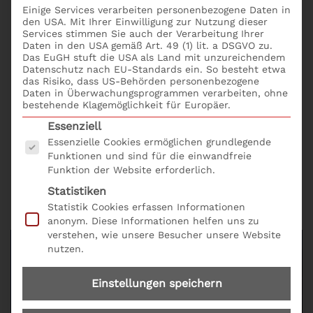
Einige Services verarbeiten personenbezogene Daten in
erwirbst Du mit dem Seminar New Work: Agilität
den USA. Mit Ihrer Einwilligung zur Nutzung dieser
sicher umsetzen:
Services stimmen Sie auch der Verarbeitung Ihrer
Daten in den USA gemäß Art. 49 (1) lit. a DSGVO zu.
Das EuGH stuft die USA als Land mit unzureichendem
Prinzipien des agilen Managements: Was heißt
Datenschutz nach EU-Standards ein. So besteht etwa
„agil“? Was bedeutet agiles Arbeiten?
das Risiko, dass US-Behörden personenbezogene
Agilität: Was bedeutet das für Teams und
Daten in Überwachungsprogrammen verarbeiten, ohne
bestehende Klagemöglichkeit für Europäer.
Mitarbeiter?
Es folgt eine Liste der Service-Gruppen, für die eine
Ein agiles Unternehmen etablieren: Welche agilen
Essenziell
Kompetenzen benötigen Führungskräfte?
Essenzielle Cookies ermöglichen grundlegende
Funktionen und sind für die einwandfreie
Funktion der Website erforderlich.
Seminar New Work: Agilität sicher umsetzen mit der
Produkt-Nr. E18 online buchen: bequem und einfach
Statistiken
mit dem
Seminarformular online
.
Statistik Cookies erfassen Informationen
anonym. Diese Informationen helfen uns zu
verstehen, wie unsere Besucher unsere Website
nutzen.
Einstellungen speichern