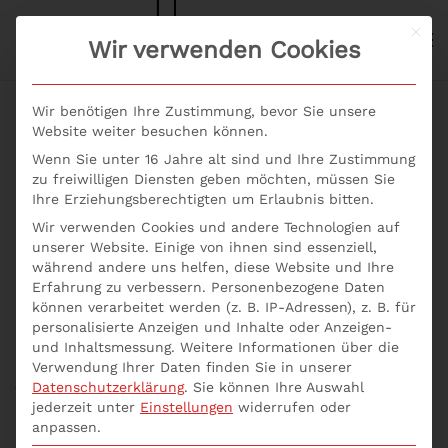
Mit d
S+P NEWS
Wir verwenden Cookies
Skip to main content
Wir benötigen Ihre Zustimmung, bevor Sie unsere
Website weiter besuchen können.
Wenn Sie unter 16 Jahre alt sind und Ihre Zustimmung
New Work: Agilität
zu freiwilligen Diensten geben möchten, müssen Sie
Ihre Erziehungsberechtigten um Erlaubnis bitten.
sicher umsetzen
Wir verwenden Cookies und andere Technologien auf
unserer Website. Einige von ihnen sind essenziell,
während andere uns helfen, diese Website und Ihre
Erfahrung zu verbessern.
Personenbezogene Daten
Was bedeutet agile Führung? Agilität als
können verarbeitet werden (z. B. IP-Adressen), z. B. für
Führungskraft ist im Zeitalter der Digitalisierung
personalisierte Anzeigen und Inhalte oder Anzeigen-
nicht mehr wegzudenken. Mit dem Seminar New
und Inhaltsmessung.
Weitere Informationen über die
Work: Agilität sicher umsetzen erlernst Du innovative
Verwendung Ihrer Daten finden Sie in unserer
Datenschutzerklärung
.
Sie können Ihre Auswahl
Techniken für ein agiles Mindset. Du trainierst die
jederzeit unter
Einstellungen
widerrufen oder
notwendigen Fähigkeiten und Kenntnisse, um Agilität
anpassen.
im Team erfolgreich zu etablieren. Diese Skills