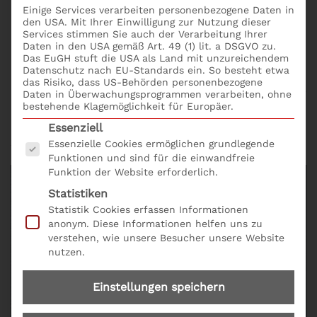
Risikomanagement: Bewertung und Steuerung
Einige Services verarbeiten personenbezogene Daten in
den USA. Mit Ihrer Einwilligung zur Nutzung dieser
von Nachhaltigkeitsrisiken
Services stimmen Sie auch der Verarbeitung Ihrer
Corporate Social Reponsibility: Pflichten aktiv
Daten in den USA gemäß Art. 49 (1) lit. a DSGVO zu.
Das EuGH stuft die USA als Land mit unzureichendem
steuern
Datenschutz nach EU-Standards ein. So besteht etwa
das Risiko, dass US-Behörden personenbezogene
Buchen Sie das Seminar New Work: Neue Compliance
Daten in Überwachungsprogrammen verarbeiten, ohne
bestehende Klagemöglichkeit für Europäer.
Pflichten; bequem und einfach online mit
dem
Es folgt eine Liste der Service-Gruppen, für die eine
Seminarformular online
und der Produkt Nr.
Essenziell
A24.
Essenzielle Cookies ermöglichen grundlegende
Funktionen und sind für die einwandfreie
Funktion der Website erforderlich.
Statistiken
Statistik Cookies erfassen Informationen
anonym. Diese Informationen helfen uns zu
verstehen, wie unsere Besucher unsere Website
nutzen.
Einstellungen speichern