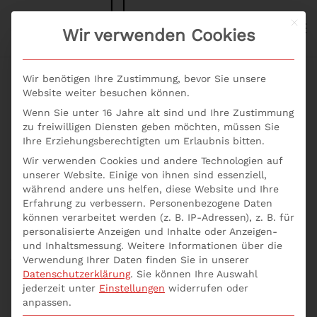
Mit d
S+P NEWS
Wir verwenden Cookies
Skip to main content
Wir benötigen Ihre Zustimmung, bevor Sie unsere
Website weiter besuchen können.
Wenn Sie unter 16 Jahre alt sind und Ihre Zustimmung
New Work: Neue
zu freiwilligen Diensten geben möchten, müssen Sie
Ihre Erziehungsberechtigten um Erlaubnis bitten.
Compliance Pflichten
Wir verwenden Cookies und andere Technologien auf
unserer Website. Einige von ihnen sind essenziell,
während andere uns helfen, diese Website und Ihre
Erfahrung zu verbessern.
Personenbezogene Daten
Kennen Sie die neuen Compliance-Pflichten für das
können verarbeitet werden (z. B. IP-Adressen), z. B. für
Nachhaltigkeits-Management? Mit dem Seminar New
personalisierte Anzeigen und Inhalte oder Anzeigen-
Work: Neue Compliance Pflichten erlernen Sie
und Inhaltsmessung.
Weitere Informationen über die
folgendes Fachwissen:
Verwendung Ihrer Daten finden Sie in unserer
Datenschutzerklärung
.
Sie können Ihre Auswahl
jederzeit unter
Einstellungen
widerrufen oder
Management von Nachhaltigkeitsrisiken
:
anpassen.
Compliance Pflichten sicher umsetzen