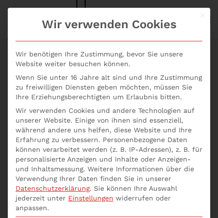
Mit d
S+P NEWS
Wir verwenden Cookies
Skip to main content
Wir benötigen Ihre Zustimmung, bevor Sie unsere
Website weiter besuchen können.
Wenn Sie unter 16 Jahre alt sind und Ihre Zustimmung
➡️ Rechtssicher
zu freiwilligen Diensten geben möchten, müssen Sie
Ihre Erziehungsberechtigten um Erlaubnis bitten.
führen: Dein
Wir verwenden Cookies und andere Technologien auf
unserer Website. Einige von ihnen sind essenziell,
Leitfaden zu den
während andere uns helfen, diese Website und Ihre
Erfahrung zu verbessern.
Personenbezogene Daten
Pflichten und
können verarbeitet werden (z. B. IP-Adressen), z. B. für
personalisierte Anzeigen und Inhalte oder Anzeigen-
und Inhaltsmessung.
Weitere Informationen über die
Rechten als
Verwendung Ihrer Daten finden Sie in unserer
Datenschutzerklärung
.
Sie können Ihre Auswahl
Geschäftsführer
jederzeit unter
Einstellungen
widerrufen oder
anpassen.