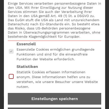
und Vorstand in
Einige Services verarbeiten personenbezogene Daten in
den USA. Mit Ihrer Einwilligung zur Nutzung dieser
Services stimmen Sie auch der Verarbeitung Ihrer
Deutschland
Daten in den USA gemäß Art. 49 (1) lit. a DSGVO zu.
Das EuGH stuft die USA als Land mit unzureichendem
Datenschutz nach EU-Standards ein. So besteht etwa
das Risiko, dass US-Behörden personenbezogene
Als Geschäftsführer, Vorstand oder Prokurist trägst
Daten in Überwachungsprogrammen verarbeiten, ohne
du in Deutschland eine enorme Verantwortung. Du
bestehende Klagemöglichkeit für Europäer.
verfügst über weitreichende
Es folgt eine Liste der Service-Gruppen, für die eine
Essenziell
Entscheidungsbefugnisse, musst aber gleichzeitig
Essenzielle Cookies ermöglichen grundlegende
strenge gesetzliche Vorgaben einhalten. In diesem
Funktionen und sind für die einwandfreie
Funktion der Website erforderlich.
Artikel erhältst du einen klaren Überblick über
deinen rechtlichen Rahmen – mit exakten Verweisen
Statistiken
auf das deutsche GmbHG und AktG. Nutze diesen
Statistik Cookies erfassen Informationen
anonym. Diese Informationen helfen uns zu
Leitfaden, um deine Rechte effektiv einzusetzen und
verstehen, wie unsere Besucher unsere Website
deine Pflichten zu erfüllen.
nutzen.
Einstellungen speichern