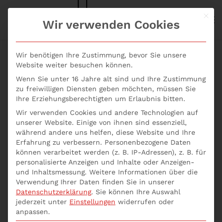
Mit d
S+P NEWS
Wir verwenden Cookies
Skip to main content
Wir benötigen Ihre Zustimmung, bevor Sie unsere
Website weiter besuchen können.
Wenn Sie unter 16 Jahre alt sind und Ihre Zustimmung
Seminar Geldwäsche-
zu freiwilligen Diensten geben möchten, müssen Sie
Ihre Erziehungsberechtigten um Erlaubnis bitten.
Beauftragter: Pflichten
Wir verwenden Cookies und andere Technologien auf
unserer Website. Einige von ihnen sind essenziell,
+ Datenschutz +
während andere uns helfen, diese Website und Ihre
Erfahrung zu verbessern.
Personenbezogene Daten
Strafrecht
können verarbeitet werden (z. B. IP-Adressen), z. B. für
personalisierte Anzeigen und Inhalte oder Anzeigen-
und Inhaltsmessung.
Weitere Informationen über die
Verwendung Ihrer Daten finden Sie in unserer
Kennen Sie Ihre neuen Pflichten als Geldwäsche-
Datenschutzerklärung
.
Sie können Ihre Auswahl
Beauftragter? Mit dem Seminar Geldwäsche-
jederzeit unter
Einstellungen
widerrufen oder
Beauftragter: Pflichten + Datenschutz + Strafrecht
anpassen.