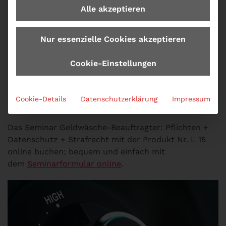
Alle akzeptieren
Top vorbereitet auf die Geldwäscheprüfung der
Aufsichtsbehörden
Ermittlungs- und Strafverfahren: Was Sie als
Nur essenzielle Cookies akzeptieren
Geldwäschebeauftragter wissen und beachten
sollten?
Cookie-Einstellungen
Die Teilnehmer erhalten für den Nachweis der
Sachkunde ein Teilnehmerzertifikat als
Cookie-Details
Datenschutzerklärung
Impressum
Fortbildungsbestätigung gemäß §27 PrüfbV und GwG.
Das Seminar Geldwäsche-Beauftragter: Pflichten +
Datenschutz + Strafrecht mit der Produkt Nr. L 15
online buchen; bequem und einfach mit
dem
Seminarformular online
.