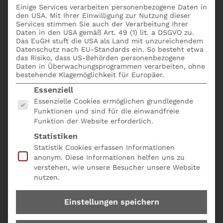
erhalten Sie Ihr Update zur 5. EU / 6. EU
Einige Services verarbeiten personenbezogene Daten in
Geldwäscherichtlinie. Mit dem Seminar Geldwäsche-
den USA. Mit Ihrer Einwilligung zur Nutzung dieser
Services stimmen Sie auch der Verarbeitung Ihrer
Beauftragter: Pflichten + Datenschutz + Strafrecht
Daten in den USA gemäß Art. 49 (1) lit. a DSGVO zu.
erlernen die Teilnehmer folgendes Fachwissen zur
Das EuGH stuft die USA als Land mit unzureichendem
Sicherstellung der Sachkunde als Geldwäsche-
Datenschutz nach EU-Standards ein. So besteht etwa
das Risiko, dass US-Behörden personenbezogene
Beauftragter:
Daten in Überwachungsprogrammen verarbeiten, ohne
bestehende Klagemöglichkeit für Europäer.
Tag 1 zum Seminar Geldwäsche-Beauftragter:
Es folgt eine Liste der Service-Gruppen, für die eine
Essenziell
Pflichten + Datenschutz + Strafrecht
Essenzielle Cookies ermöglichen grundlegende
Funktionen und sind für die einwandfreie
Prüfungen der Aufsichtsbehörden: Aktuelle
Funktion der Website erforderlich.
Prüfungsschwerpunkte
Statistiken
Risikoanalyse nach § 5 GwG: Aufbau eines
Statistik Cookies erfassen Informationen
Risikomanagement-Systems
anonym. Diese Informationen helfen uns zu
Datenschutz für Geldwäsche Officer –
verstehen, wie unsere Besucher unsere Website
Umsetzung § 58 GwG
nutzen.
Tag 2 zum Seminar Geldwäsche-Beauftragter:
Einstellungen speichern
Pflichten + Datenschutz + Strafrecht