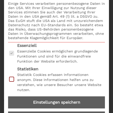
Aktueller Leitfaden zur 5. EU / 6. EU
Einige Services verarbeiten personenbezogene Daten in
Geldwäscherichtlinie – Neuerungen im
den USA. Mit Ihrer Einwilligung zur Nutzung dieser
Services stimmen Sie auch der Verarbeitung Ihrer
Geldwäschegesetz seit 01.01.2020
Daten in den USA gemäß Art. 49 (1) lit. a DSGVO zu.
Aufgaben, Rechte und Pflichten als Geldwäsche-
Das EuGH stuft die USA als Land mit unzureichendem
Datenschutz nach EU-Standards ein. So besteht etwa
Beauftragter
das Risiko, dass US-Behörden personenbezogene
Transparenzregister & Co. + Neuerungen bei der
Daten in Überwachungsprogrammen verarbeiten, ohne
Identitätsprüfung
bestehende Klagemöglichkeit für Europäer.
Geldwäscheprävention im Güterhandel
–
Es folgt eine Liste der Service-Gruppen, für die eine
Essenziell
Praxisfälle
Essenzielle Cookies ermöglichen grundlegende
Risikoanalyse nach § 5 GwG und
Funktionen und sind für die einwandfreie
Funktion der Website erforderlich.
Verdachtsmeldesystem
Statistiken
Das Seminar Geldwäscheprävention für
Statistik Cookies erfassen Informationen
Güterhändler online buchen. Bequem und einfach
anonym. Diese Informationen helfen uns zu
verstehen, wie unsere Besucher unsere Website
mit dem
Seminarformular online und der Produkt Nr.
nutzen.
L08.
Einstellungen speichern