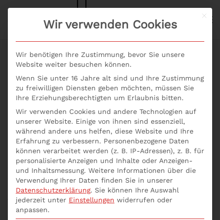
Mit d
S+P NEWS
Wir verwenden Cookies
Skip to main content
Wir benötigen Ihre Zustimmung, bevor Sie unsere
Website weiter besuchen können.
Wenn Sie unter 16 Jahre alt sind und Ihre Zustimmung
Seminar
zu freiwilligen Diensten geben möchten, müssen Sie
Ihre Erziehungsberechtigten um Erlaubnis bitten.
Geldwäscheprävention
Wir verwenden Cookies und andere Technologien auf
unserer Website. Einige von ihnen sind essenziell,
für Güterhändler
während andere uns helfen, diese Website und Ihre
Erfahrung zu verbessern.
Personenbezogene Daten
können verarbeitet werden (z. B. IP-Adressen), z. B. für
personalisierte Anzeigen und Inhalte oder Anzeigen-
Sie sind neu bestellter Geldwäschebeauftragter bei
und Inhaltsmessung.
Weitere Informationen über die
einem Nicht-Finanzunternehmen? Mit dem Seminar
Verwendung Ihrer Daten finden Sie in unserer
Geldwäscheprävention für Güterhändler erlernen die
Datenschutzerklärung
.
Sie können Ihre Auswahl
jederzeit unter
Einstellungen
widerrufen oder
Teilnehmer folgende fachliche Skills:
anpassen.