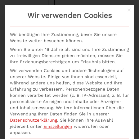
Mit d
S+P NEWS
Wir verwenden Cookies
Skip to main content
Wir benötigen Ihre Zustimmung, bevor Sie unsere
Website weiter besuchen können.
Wenn Sie unter 16 Jahre alt sind und Ihre Zustimmung
Seminar
zu freiwilligen Diensten geben möchten, müssen Sie
Ihre Erziehungsberechtigten um Erlaubnis bitten.
Kreditgeschäft: MaRisk
Wir verwenden Cookies und andere Technologien auf
unserer Website. Einige von ihnen sind essenziell,
Update
während andere uns helfen, diese Website und Ihre
Erfahrung zu verbessern.
Personenbezogene Daten
können verarbeitet werden (z. B. IP-Adressen), z. B. für
personalisierte Anzeigen und Inhalte oder Anzeigen-
Haben Sie die neuen EBA-Anforderungen für das
und Inhaltsmessung.
Weitere Informationen über die
Kreditgeschäft schon umgesetzt? Die Teilnehmer
Verwendung Ihrer Daten finden Sie in unserer
erlernen mit dem Seminar Kreditgeschäft: MaRisk
Datenschutzerklärung
.
Sie können Ihre Auswahl
jederzeit unter
Einstellungen
widerrufen oder
Update folgende fachliche Skills:
anpassen.