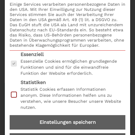
Kreditentscheidungsprozess: Erstvotum und lfd.
Einige Services verarbeiten personenbezogene Daten in
Bonitätsüberwachung
den USA. Mit Ihrer Einwilligung zur Nutzung dieser
Services stimmen Sie auch der Verarbeitung Ihrer
§ 18 KWG: Anforderungen an die
Daten in den USA gemäß Art. 49 (1) lit. a DSGVO zu.
Kreditweiterbearbeitung
Das EuGH stuft die USA als Land mit unzureichendem
Datenschutz nach EU-Standards ein. So besteht etwa
Agiles
Risikomanagement im Kreditgeschäft
das Risiko, dass US-Behörden personenbezogene
Umsetzung der neuen
EBA-Leitlinienentwürfe
Daten in Überwachungsprogrammen verarbeiten, ohne
zur Kreditvergabe und -überwachung
bestehende Klagemöglichkeit für Europäer.
Es folgt eine Liste der Service-Gruppen, für die eine
Essenziell
Das Seminar Kreditgeschäft: MaRisk Update online
Essenzielle Cookies ermöglichen grundlegende
buchen; bequem und einfach mit dem
Funktionen und sind für die einwandfreie
Seminarformular online und der Produkt Nr. A 22.
Funktion der Website erforderlich.
Statistiken
Statistik Cookies erfassen Informationen
anonym. Diese Informationen helfen uns zu
verstehen, wie unsere Besucher unsere Website
nutzen.
Einstellungen speichern