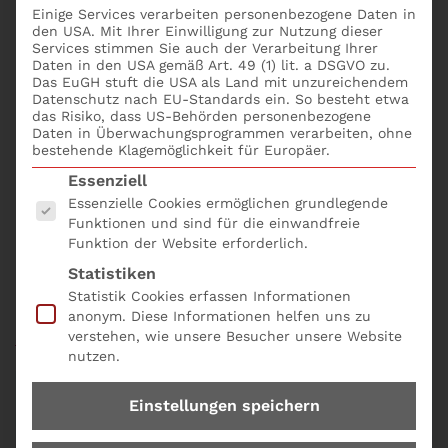
3 Top-Bausteine für die Praxis als
Einige Services verarbeiten personenbezogene Daten in
Geschäftsführer: Das Unternehmen erfolgreich
den USA. Mit Ihrer Einwilligung zur Nutzung dieser
Services stimmen Sie auch der Verarbeitung Ihrer
auf Kurs halten!
Daten in den USA gemäß Art. 49 (1) lit. a DSGVO zu.
Auf welche Stellschrauben kommt es bei der
Das EuGH stuft die USA als Land mit unzureichendem
Datenschutz nach EU-Standards ein. So besteht etwa
Unternehmensplanung und der Bilanz an?
das Risiko, dass US-Behörden personenbezogene
Wie sichern Sie die
Liquidität
zuverlässig ab?
Daten in Überwachungsprogrammen verarbeiten, ohne
Wie schützen Sie sich wirksam vor
bestehende Klagemöglichkeit für Europäer.
Haftungsrisiken?
Es folgt eine Liste der Service-Gruppen, für die eine
Essenziell
Wie führen Sie arbeitsrechtlich sichere
Essenzielle Cookies ermöglichen grundlegende
Mitarbeitergespräche?
Funktionen und sind für die einwandfreie
Funktion der Website erforderlich.
Agiles Führen: Auf was kommt es an?
Statistiken
Das Seminare GmbH Geschäftsführer online buchen;
Statistik Cookies erfassen Informationen
bequem und einfach mit dem
Seminarformular
anonym. Diese Informationen helfen uns zu
verstehen, wie unsere Besucher unsere Website
online und der Produkt Nr. B04.
nutzen.
Einstellungen speichern