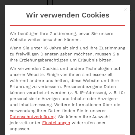
Mit d
S+P NEWS
Wir verwenden Cookies
Skip to main content
Wir benötigen Ihre Zustimmung, bevor Sie unsere
Website weiter besuchen können.
Wenn Sie unter 16 Jahre alt sind und Ihre Zustimmung
Seminare GmbH
zu freiwilligen Diensten geben möchten, müssen Sie
Ihre Erziehungsberechtigten um Erlaubnis bitten.
Geschäftsführer online
Wir verwenden Cookies und andere Technologien auf
unserer Website. Einige von ihnen sind essenziell,
buchen
während andere uns helfen, diese Website und Ihre
Erfahrung zu verbessern.
Personenbezogene Daten
können verarbeitet werden (z. B. IP-Adressen), z. B. für
personalisierte Anzeigen und Inhalte oder Anzeigen-
Verfügen Sie über die wichtigsten fachlichen Skills
und Inhaltsmessung.
Weitere Informationen über die
als Geschäftsführer? Sie erlernen mit Seminare
Verwendung Ihrer Daten finden Sie in unserer
GmbH Geschäftsführer online buchen folgende
Datenschutzerklärung
.
Sie können Ihre Auswahl
jederzeit unter
Einstellungen
widerrufen oder
fachliche Skills:
anpassen.