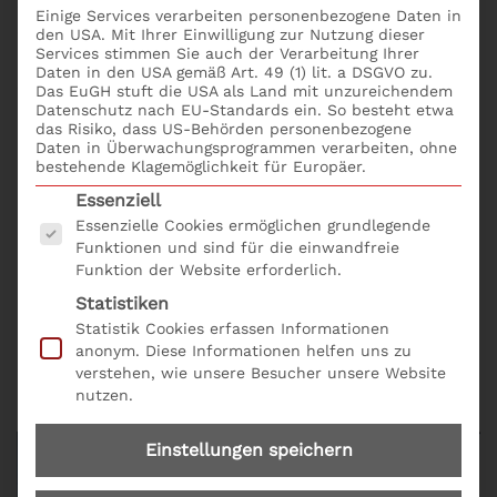
ein Update zu agilen Verhandlungstechniken und zu
Einige Services verarbeiten personenbezogene Daten in
den neuesten Instrumenten bei der
den USA. Mit Ihrer Einwilligung zur Nutzung dieser
Services stimmen Sie auch der Verarbeitung Ihrer
Preisgestaltung. Die Teilnehmer erlernen mit
Daten in den USA gemäß Art. 49 (1) lit. a DSGVO zu.
Seminare Vertrieb: Neue Techniken für Vertriebs-
Das EuGH stuft die USA als Land mit unzureichendem
Profis online buchen folgende Skills:
Datenschutz nach EU-Standards ein. So besteht etwa
das Risiko, dass US-Behörden personenbezogene
Daten in Überwachungsprogrammen verarbeiten, ohne
Agile
Techniken im Beratungs- und
bestehende Klagemöglichkeit für Europäer.
Kundengespräche
Es folgt eine Liste der Service-Gruppen, für die eine
Essenziell
Agil Verhandeln mit Einkäufern: ZOPA, BATNA &
Essenzielle Cookies ermöglichen grundlegende
Co.
Funktionen und sind für die einwandfreie
Neue Preismodelle: Pay per Use + Pay as you go
Funktion der Website erforderlich.
Statistiken
Das Seminar Vertrieb: Neue Techniken für Vertriebs-
Statistik Cookies erfassen Informationen
Profis online buchen. Bequem und einfach mit
anonym. Diese Informationen helfen uns zu
dem
Seminarformular online
und der Produkt Nr.
verstehen, wie unsere Besucher unsere Website
G06.
nutzen.
Einstellungen speichern