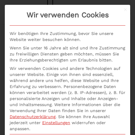
Mit d
S+P NEWS
Wir verwenden Cookies
Skip to main content
Wir benötigen Ihre Zustimmung, bevor Sie unsere
Website weiter besuchen können.
Wenn Sie unter 16 Jahre alt sind und Ihre Zustimmung
Seminare Vertrieb:
zu freiwilligen Diensten geben möchten, müssen Sie
Ihre Erziehungsberechtigten um Erlaubnis bitten.
Neue Techniken für
Wir verwenden Cookies und andere Technologien auf
unserer Website. Einige von ihnen sind essenziell,
Vertriebs-Profis online
während andere uns helfen, diese Website und Ihre
Erfahrung zu verbessern.
Personenbezogene Daten
buchen
können verarbeitet werden (z. B. IP-Adressen), z. B. für
personalisierte Anzeigen und Inhalte oder Anzeigen-
und Inhaltsmessung.
Weitere Informationen über die
Verwendung Ihrer Daten finden Sie in unserer
ie suchen ein Update für Vertriebs-Profis? Mit
Datenschutzerklärung
.
Sie können Ihre Auswahl
Seminare Vertrieb: Neue Techniken für Vertriebs-
jederzeit unter
Einstellungen
widerrufen oder
Profis online buchen erhalten Sie als Vertriebs-Profi
anpassen.