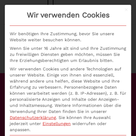
Mit d
S+P NEWS
Wir verwenden Cookies
Skip to main content
Wir benötigen Ihre Zustimmung, bevor Sie unsere
Website weiter besuchen können.
Wenn Sie unter 16 Jahre alt sind und Ihre Zustimmung
zu freiwilligen Diensten geben möchten, müssen Sie
Ihre Erziehungsberechtigten um Erlaubnis bitten.
Wir verwenden Cookies und andere Technologien auf
unserer Website. Einige von ihnen sind essenziell,
während andere uns helfen, diese Website und Ihre
Erfahrung zu verbessern.
Personenbezogene Daten
Unser Angebot
können verarbeitet werden (z. B. IP-Adressen), z. B. für
personalisierte Anzeigen und Inhalte oder Anzeigen-
Aufsichtsrat
und Inhaltsmessung.
Weitere Informationen über die
Verwendung Ihrer Daten finden Sie in unserer
Geldwäscheprävention
Datenschutzerklärung
.
Sie können Ihre Auswahl
jederzeit unter
Einstellungen
widerrufen oder
anpassen.
WpHG-Compliance