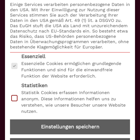
Einige Services verarbeiten personenbezogene Daten in
Management
den USA. Mit Ihrer Einwilligung zur Nutzung dieser
Services stimmen Sie auch der Verarbeitung Ihrer
Daten in den USA gemäß Art. 49 (1) lit. a DSGVO zu.
Betrugsprävention
Das EuGH stuft die USA als Land mit unzureichendem
Datenschutz nach EU-Standards ein. So besteht etwa
Informationssicherheit
das Risiko, dass US-Behörden personenbezogene
Daten in Überwachungsprogrammen verarbeiten, ohne
bestehende Klagemöglichkeit für Europäer.
Compliance
Es folgt eine Liste der Service-Gruppen, für die eine
Essenziell
Essenzielle Cookies ermöglichen grundlegende
Embargo + Sanktionen
Funktionen und sind für die einwandfreie
Funktion der Website erforderlich.
Datenschutz
Statistiken
Barrierefreiheitserklärung
Statistik Cookies erfassen Informationen
anonym. Diese Informationen helfen uns zu
verstehen, wie unsere Besucher unsere Website
Über uns
nutzen.
S+P Unternehmerforum
Einstellungen speichern