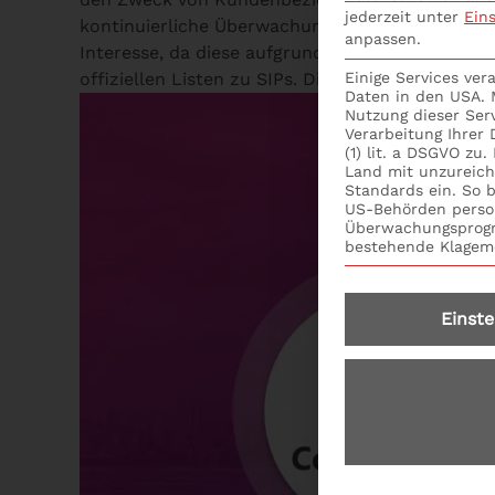
jederzeit unter
Ein
kontinuierliche Überwachung von SIPs umfassen.
anpassen.
Interesse, da diese aufgrund einer aktuellen ode
offiziellen Listen zu SIPs. Die Erstellung und 
Einige Services ve
Daten in den USA. M
Nutzung dieser Ser
Verarbeitung Ihrer
(1) lit. a DSGVO zu
Land mit unzureic
Standards ein. So b
US-Behörden perso
Überwachungsprogr
bestehende Klagemö
Einste