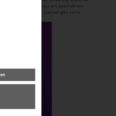
der juristischen Personen mit besonderem
ko darstellen können. Derzeit gibt keine
ichteten
ren