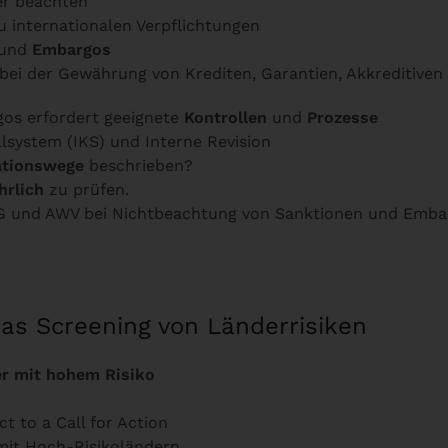
er beachten
 internationalen Verpflichtungen
und
Embargos
bei der Gewährung von Krediten, Garantien, Akkreditiven
os erfordert geeignete
Kontrollen
und
Prozesse
llsystem (IKS) und Interne Revision
tionswege
beschrieben?
hrlich
zu prüfen.
 und AWV bei Nichtbeachtung von Sanktionen und Emba
as Screening von Länderrisiken
er mit hohem Risiko
t to a Call for Action
it Hoch-Risikoländern