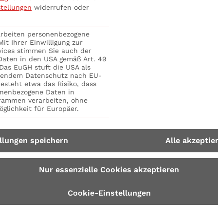
stellungen
widerrufen oder
tionen
: Compliance-Pflichten sicher erfüllen. Mit den S
rarbeiten personenbezogene
ie FIU weist aktuell darauf hin, dass Sanktionen der Euro
it Ihrer Einwilligung zur
vices stimmen Sie auch der
nd Einrichtungen angesichts der Lage in der Ukraine (Ve
 Daten in den USA gemäß Art. 49
. Das EuGH stuft die USA als
riale Unversehrtheit, Souveränität und Unabhängigkeit de
hendem Datenschutz nach EU-
esteht etwa das Risiko, dass
derung der Krim und Sewastopols durch Annexion (Verordnu
nenbezogene Daten in
ammen verarbeiten, ohne
e Lage in der Ukraine destabilisieren (Verordnung (EU) Nr
glichkeit für Europäer.
 von der Regierung kontrollierten Gebiete der ukrainisc
 Gebiete (Verordnung (EU) 2022/263),
llungen speichern
Alle akzeptie
treten werden. Mit
13 Monitoring-Pflichten zu Embargos 
ärften Compliance-Pflichten in der Praxis. Du erlernst fo
Nur essenzielle Cookies akzeptieren
os und Sanktionen
 von Länderrisiken
Cookie-Einstellungen
u Embargos und Sanktionen online buchen. Bequem und e