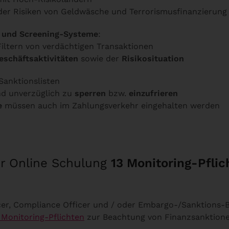
der Risiken von Geldwäsche und Terrorismusfinanzierung
 und Screening-Systeme
:
Filtern von verdächtigen Transaktionen
eschäftsaktivitäten
sowie der
Risikosituation
anktionslisten
nd unverzüglich zu
sperren
bzw.
einzufrieren
e
müssen auch im Zahlungsverkehr eingehalten werden
ur Online Schulung
13 Monitoring-Pfli
cer, Compliance Officer und / oder Embargo-/Sanktions-B
 Monitoring-Pflichten
zur Beachtung von Finanzsanktio