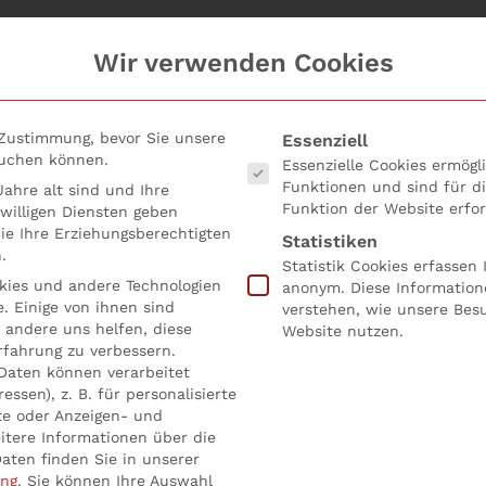
Wir verwenden Cookies
Es folgt eine Liste der Serv
 Zustimmung, bevor Sie unsere
Essenziell
suchen können.
Essenzielle Cookies ermög
Funktionen und sind für d
ahre alt sind und Ihre
Funktion der Website erfor
willigen Diensten geben
e Ihre Erziehungsberechtigten
Statistiken
.
Statistik Cookies erfassen
ies und andere Technologien
anonym. Diese Information
. Einige von ihnen sind
verstehen, wie unsere Bes
chten zu Embargos und Sanktionen
 andere uns helfen, diese
Website nutzen.
rfahrung zu verbessern.
Daten können verarbeitet
essen), z. B. für personalisierte
ichten zu Embargos u
te oder Anzeigen- und
itere Informationen über die
aten finden Sie in unserer
licht in
13 Monitoring-Pflichten zu Embargos und Sanktionen
.
ung
.
Sie können Ihre Auswahl