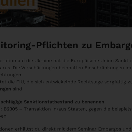
itoring-Pflichten zu Embar
deration auf die Ukraine hat die Europäische Union Sank
larus. Die Verschärfungen beinhalten Einschränkungen i
ichtungen.
et die FIU, die sich entwickelnde Rechtslage sorgfältig 
ungen
sind
nschlägige Sanktionstatbestand
zu
benennen
n:
B2305
– Transaktion in/aus Staaten, gegen die beispie
ben
tionen erhältst du direkt mit dem Seminar Embargos un