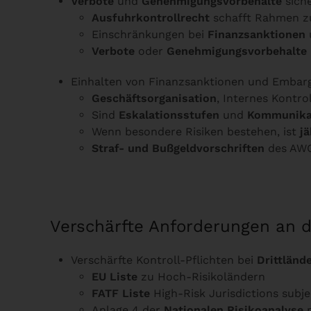
Verbote
und
Genehmigungsvorbehalte
sich
Ausfuhrkontrollrecht
schafft Rahmen zu
Einschränkungen bei
Finanzsanktionen
Verbote
oder
Genehmigungsvorbehalte
Einhalten von Finanzsanktionen und Embarg
Geschäftsorganisation
, Internes Kontro
Sind
Eskalationsstufen
und
Kommunika
Wenn besondere Risiken bestehen, ist
jä
Straf- und Bußgeldvorschriften
des AWG
Verschärfte Anforderungen an d
Verschärfte Kontroll-Pflichten bei
Drittländ
EU Liste
zu Hoch-Risikoländern
FATF Liste
High-Risk Jurisdictions subjec
Anlage 4 der
Nationalen Risikoanalyse
m