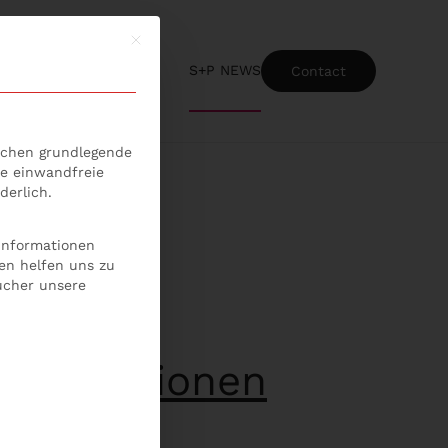
Mit diesem Button wird der Dialog geschlossen
S+P NEWS
Contact
ice-Gruppen, für die eine Einwilligung erteilt werden kann
lichen grundlegende
ie einwandfreie
derlich.
 Informationen
en helfen uns zu
ucher unsere
nd Sanktionen