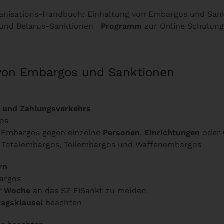
rganisations-Handbuch: Einhaltung von Embargos und Sank
d und Belarus-Sanktionen
Programm
zur Online Schulung
 von Embargos und Sanktionen
- und Zahlungsverkehrs
os
 Embargos gegen einzelne
Personen
,
Einrichtungen
oder
: Totalembargos, Teilembargos und Waffenembargos
rn
argos
er Woche
an das SZ FiSankt zu melden
ragsklausel
beachten