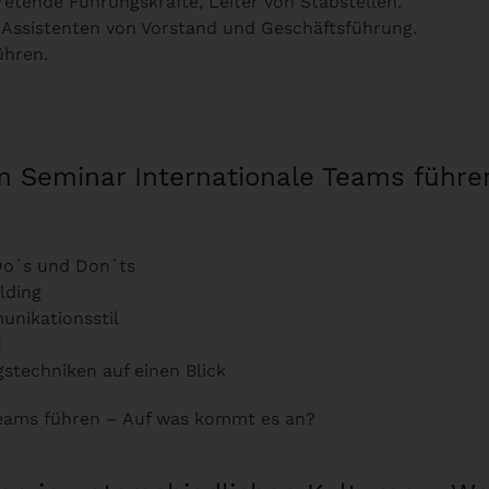
retende Führungskräfte, Leiter von Stabstellen.
Assistenten von Vorstand und Geschäftsführung.
ühren.
em Seminar Internationale Teams führ
Do`s und Don`ts
lding
unikationsstil
z
stechniken auf einen Blick
eams führen – Auf was kommt es an?