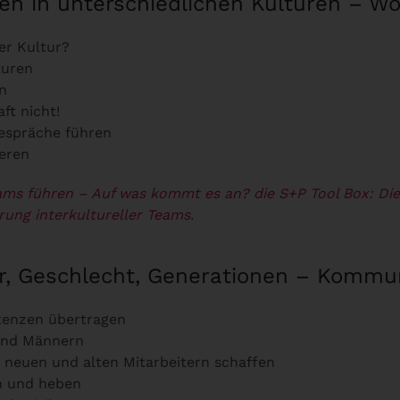
ren in unterschiedlichen Kulturen – 
er Kultur?
turen
en
ft nicht!
gespräche führen
ieren
ams führen – Auf was kommt es an? die S+P Tool Box:
Die
ung interkultureller Teams.
tur, Geschlecht, Generationen – Komm
tenzen übertragen
und Männern
 neuen und alten Mitarbeitern schaffen
rn und heben