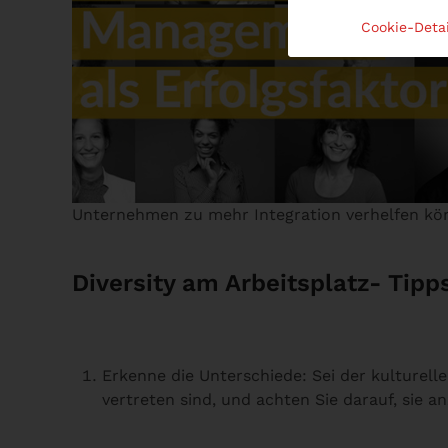
Cookie-Detai
Unternehmen zu mehr Integration verhelfen kö
Diversity am Arbeitsplatz-
Tipps
Erkenne die Unterschiede: Sei der kulturell
vertreten sind, und achten Sie darauf, sie 