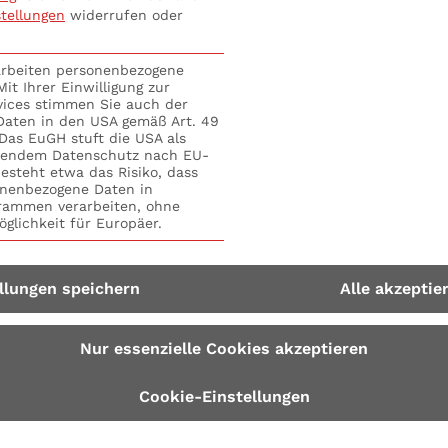
stellungen
widerrufen oder
er meistdiskutierten Themen geworden. Aber was bedeutet
rarbeiten personenbezogene
ner Strategie zu beachten sind, um von einem diversen un
it Ihrer Einwilligung zur
hen, die aktiv nach einem Arbeitsplatz suchen, die Unter
vices stimmen Sie auch der
n sich an ihrem Arbeitsplatz akzeptiert und wohl fühlen w
 Daten in den USA gemäß Art. 49
. Das EuGH stuft die USA als
iert und gefeiert werden. Ein vielfältiges Umfeld kann ni
hendem Datenschutz nach EU-
d profitieren. Wenn Menschen mit unterschiedlichem Hi
esteht etwa das Risiko, dass
nenbezogene Daten in
 eine neue Perspektive ein. All diese Dinge tragen dazu 
ammen verarbeiten, ohne
ch bringt
Diversity am Arbeitsplatz
auch ihre eigenen Hera
glichkeit für Europäer.
cklung einer integrativen Kultur kann schwierig, aber nic
llungen speichern
Alle akzeptie
Nur essenzielle Cookies akzeptieren
Cookie-Einstellungen