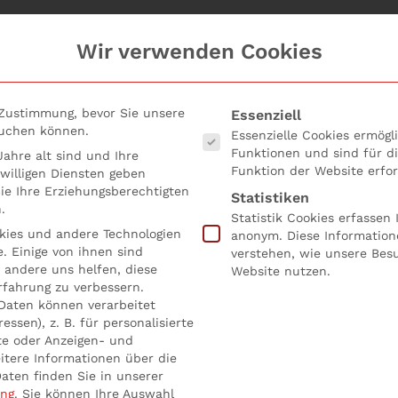
Wir verwenden Cookies
Es folgt eine Liste der Serv
 Zustimmung, bevor Sie unsere
Essenziell
suchen können.
Essenzielle Cookies ermög
Funktionen und sind für d
ahre alt sind und Ihre
Funktion der Website erfor
willigen Diensten geben
e Ihre Erziehungsberechtigten
Statistiken
.
Statistik Cookies erfassen
ies und andere Technologien
anonym. Diese Information
. Einige von ihnen sind
verstehen, wie unsere Bes
splatz
 andere uns helfen, diese
Website nutzen.
rfahrung zu verbessern.
Daten können verarbeitet
essen), z. B. für personalisierte
tsplatz
te oder Anzeigen- und
itere Informationen über die
aten finden Sie in unserer
entlicht in
9 Seminare zum Thema Führung und Teams
.
ung
.
Sie können Ihre Auswahl