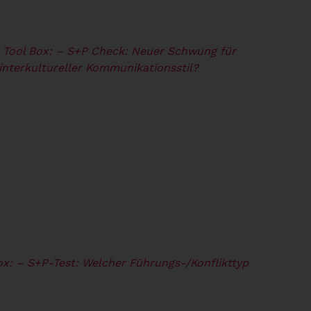
 Tool Box:
– S+P Check: Neuer Schwung für
 interkultureller Kommunikationsstil?
ox:
– S+P-Test: Welcher Führungs-/Konflikttyp