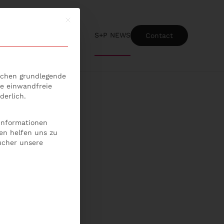
Mit diesem Button wird der Dialog geschlossen
S+P NEWS
Contact
ice-Gruppen, für die eine Einwilligung erteilt werden kann
lichen grundlegende
ie einwandfreie
derlich.
 Informationen
en helfen uns zu
ucher unsere