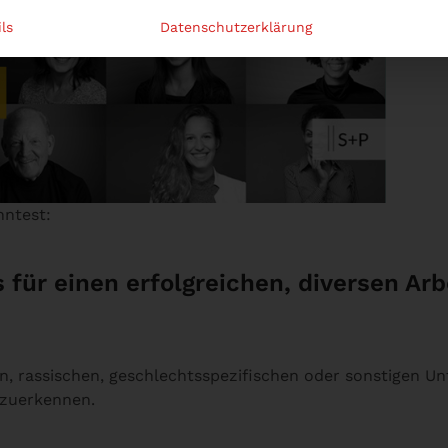
Im Folg
ls
Datenschutzerklärung
nntest:
 für einen erfolgreichen, diversen Arb
en, rassischen, geschlechtsspezifischen oder sonstigen 
anzuerkennen.