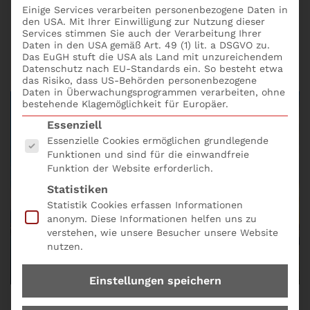
Risikomanagement
Einige Services verarbeiten personenbezogene Daten in
den USA. Mit Ihrer Einwilligung zur Nutzung dieser
Services stimmen Sie auch der Verarbeitung Ihrer
Daten in den USA gemäß Art. 49 (1) lit. a DSGVO zu.
S+P Seminare
Fortschritt in deiner Karriere
Das EuGH stuft die USA als Land mit unzureichendem
Datenschutz nach EU-Standards ein. So besteht etwa
das Risiko, dass US-Behörden personenbezogene
Daten in Überwachungsprogrammen verarbeiten, ohne
bestehende Klagemöglichkeit für Europäer.
Es folgt eine Liste der Service-Gruppen, für die eine
Essenziell
Essenzielle Cookies ermöglichen grundlegende
Funktionen und sind für die einwandfreie
Funktion der Website erforderlich.
Statistiken
Statistik Cookies erfassen Informationen
anonym. Diese Informationen helfen uns zu
verstehen, wie unsere Besucher unsere Website
nutzen.
Einstellungen speichern