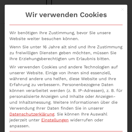
Mit d
S+P NEWS
Wir verwenden Cookies
Skip to main content
Wir benötigen Ihre Zustimmung, bevor Sie unsere
Website weiter besuchen können.
Wenn Sie unter 16 Jahre alt sind und Ihre Zustimmung
zu freiwilligen Diensten geben möchten, müssen Sie
Ihre Erziehungsberechtigten um Erlaubnis bitten.
Wir verwenden Cookies und andere Technologien auf
Risiken erkennen
unserer Website. Einige von ihnen sind essenziell,
während andere uns helfen, diese Website und Ihre
Erfahrung zu verbessern.
Personenbezogene Daten
und minimieren –
können verarbeitet werden (z. B. IP-Adressen), z. B. für
personalisierte Anzeigen und Inhalte oder Anzeigen-
Tipps für das
und Inhaltsmessung.
Weitere Informationen über die
Verwendung Ihrer Daten finden Sie in unserer
effektive
Datenschutzerklärung
.
Sie können Ihre Auswahl
jederzeit unter
Einstellungen
widerrufen oder
anpassen.