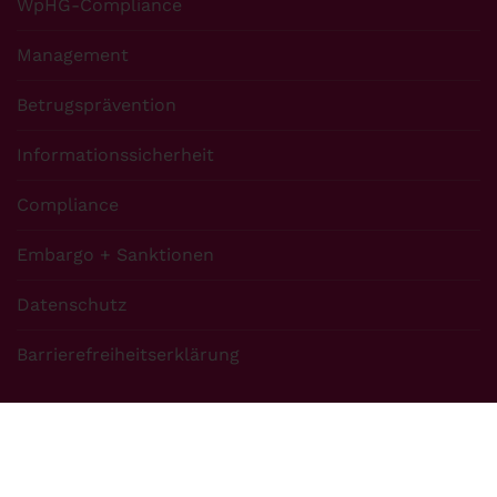
WpHG-Compliance
Management
Betrugsprävention
Informationssicherheit
Compliance
Embargo + Sanktionen
Datenschutz
Barrierefreiheitserklärung
Über uns
S+P Unternehmerforum