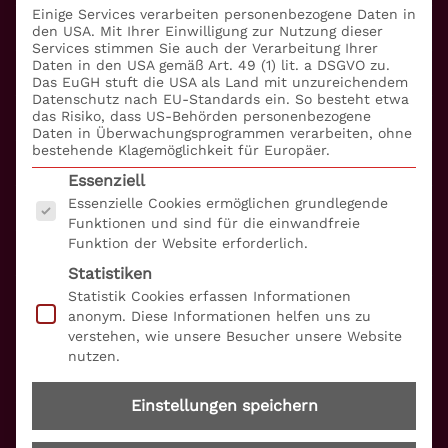
Einige Services verarbeiten personenbezogene Daten in
Management
den USA. Mit Ihrer Einwilligung zur Nutzung dieser
Services stimmen Sie auch der Verarbeitung Ihrer
Daten in den USA gemäß Art. 49 (1) lit. a DSGVO zu.
Betrugsprävention
Das EuGH stuft die USA als Land mit unzureichendem
Datenschutz nach EU-Standards ein. So besteht etwa
Informationssicherheit
das Risiko, dass US-Behörden personenbezogene
Daten in Überwachungsprogrammen verarbeiten, ohne
bestehende Klagemöglichkeit für Europäer.
Compliance
Es folgt eine Liste der Service-Gruppen, für die eine
Essenziell
Essenzielle Cookies ermöglichen grundlegende
Embargo + Sanktionen
Funktionen und sind für die einwandfreie
Funktion der Website erforderlich.
Datenschutz
Statistiken
Barrierefreiheitserklärung
Statistik Cookies erfassen Informationen
anonym. Diese Informationen helfen uns zu
verstehen, wie unsere Besucher unsere Website
Über uns
nutzen.
S+P Unternehmerforum
Einstellungen speichern