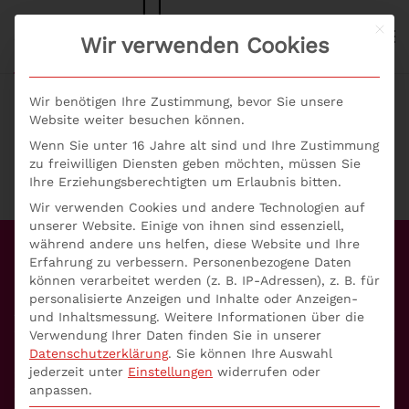
Mit d
S+P NEWS
Wir verwenden Cookies
Skip to main content
Wir benötigen Ihre Zustimmung, bevor Sie unsere
Website weiter besuchen können.
Wenn Sie unter 16 Jahre alt sind und Ihre Zustimmung
zu freiwilligen Diensten geben möchten, müssen Sie
Ihre Erziehungsberechtigten um Erlaubnis bitten.
Wir verwenden Cookies und andere Technologien auf
unserer Website. Einige von ihnen sind essenziell,
während andere uns helfen, diese Website und Ihre
Erfahrung zu verbessern.
Personenbezogene Daten
Unser Angebot
können verarbeitet werden (z. B. IP-Adressen), z. B. für
personalisierte Anzeigen und Inhalte oder Anzeigen-
Aufsichtsrat
und Inhaltsmessung.
Weitere Informationen über die
Verwendung Ihrer Daten finden Sie in unserer
Geldwäscheprävention
Datenschutzerklärung
.
Sie können Ihre Auswahl
jederzeit unter
Einstellungen
widerrufen oder
anpassen.
WpHG-Compliance