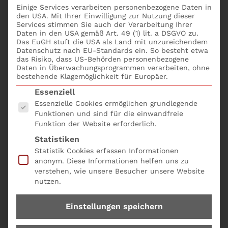
Einige Services verarbeiten personenbezogene Daten in
gute Interne
den USA. Mit Ihrer Einwilligung zur Nutzung dieser
Services stimmen Sie auch der Verarbeitung Ihrer
Daten in den USA gemäß Art. 49 (1) lit. a DSGVO zu.
Revision aus?
Das EuGH stuft die USA als Land mit unzureichendem
Datenschutz nach EU-Standards ein. So besteht etwa
das Risiko, dass US-Behörden personenbezogene
Daten in Überwachungsprogrammen verarbeiten, ohne
bestehende Klagemöglichkeit für Europäer.
I. Einführung in die Thematik
Es folgt eine Liste der Service-Gruppen, für die eine
Essenziell
Die Anforderungen an Interne Revision,
Essenzielle Cookies ermöglichen grundlegende
Funktionen und sind für die einwandfreie
Compliance und Governance haben sich
Funktion der Website erforderlich.
mit den Global Internal Audit Standards
Statistiken
(
GIAS
) grundlegend verschärft. Was
Statistik Cookies erfassen Informationen
bislang als „Best Practice“ galt, wird
anonym. Diese Informationen helfen uns zu
verstehen, wie unsere Besucher unsere Website
zunehmend zum
verbindlichen Maßstab
–
nutzen.
auch im Hinblick auf persönliche
Haftungsrisiken für das C-Level.
Einstellungen speichern