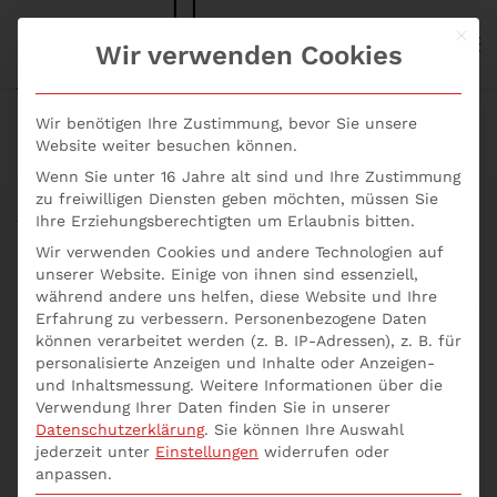
Mit d
S+P NEWS
Wir verwenden Cookies
Skip to main content
Wir benötigen Ihre Zustimmung, bevor Sie unsere
Website weiter besuchen können.
Wenn Sie unter 16 Jahre alt sind und Ihre Zustimmung
zu freiwilligen Diensten geben möchten, müssen Sie
Start
Was macht eine gute Interne Revision aus?
Ihre Erziehungsberechtigten um Erlaubnis bitten.
Wir verwenden Cookies und andere Technologien auf
unserer Website. Einige von ihnen sind essenziell,
während andere uns helfen, diese Website und Ihre
Erfahrung zu verbessern.
Personenbezogene Daten
3. Juli 2026
können verarbeitet werden (z. B. IP-Adressen), z. B. für
personalisierte Anzeigen und Inhalte oder Anzeigen-
und Inhaltsmessung.
Weitere Informationen über die
Verwendung Ihrer Daten finden Sie in unserer
Datenschutzerklärung
.
Sie können Ihre Auswahl
jederzeit unter
Einstellungen
widerrufen oder
Was macht eine
anpassen.