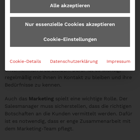
der Verkaufsstrategie verantwortlich. Er muss die
Alle akzeptieren
Ziele
des Unternehmens kennen und entsprechende
Maßnahmen ergreifen, um sie zu erreichen. Dazu
Nur essenzielle Cookies akzeptieren
gehört auch die Motivation der Verkäufer. Sie müssen
regelmäßig überprüft und angepasst werden.
Cookie-Einstellungen
Ein weiterer wichtiger Aspekt ist die
Kundenbindung
.
Der Salesmanager muss sicherstellen, dass die
Cookie-Details
Datenschutzerklärung
Impressum
Kunden zufrieden sind und dass sie dem
Unternehmen treu bleiben. Dafür ist es wichtig,
regelmäßig mit ihnen in Kontakt zu bleiben und ihre
Bedürfnisse zu kennen.
Auch das
Marketing
spielt eine wichtige Rolle. Der
Salesmanager muss sicherstellen, dass die richtigen
Botschaften an die Kunden vermittelt werden. Dafür
ist es notwendig, dass er enge Zusammenarbeit mit
dem Marketing-Team pflegt.