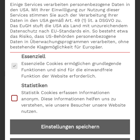
folgende fachlichen Skills:
Einige Services verarbeiten personenbezogene Daten in
Code of Conduct
: Strategie + Leitbild + Werte
den USA. Mit Ihrer Einwilligung zur Nutzung dieser
Services stimmen Sie auch der Verarbeitung Ihrer
Design und Kommunikation der agilen
Daten in den USA gemäß Art. 49 (1) lit. a DSGVO zu.
Transformation: Das ADKAR-Modell
Das EuGH stuft die USA als Land mit unzureichendem
HR-Kennzahlen zum Verhaltenskodex und zur
Datenschutz nach EU-Standards ein. So besteht etwa
das Risiko, dass US-Behörden personenbezogene
agilen Transformation
Daten in Überwachungsprogrammen verarbeiten, ohne
bestehende Klagemöglichkeit für Europäer.
Das Seminar Produkt-Nr. I09: Personal-Strategie und
Es folgt eine Liste der Service-Gruppen, für die eine
Essenziell
Code of Conduct bequem und einfach mit
Essenzielle Cookies ermöglichen grundlegende
dem
Seminarformular online
buchen.
Funktionen und sind für die einwandfreie
Funktion der Website erforderlich.
Statistiken
Statistik Cookies erfassen Informationen
Zielgruppe für das Seminar:
anonym. Diese Informationen helfen uns zu
„Was sind
verstehen, wie unsere Besucher unsere Website
nutzen.
Verhaltensgrundsätze?“
Einstellungen speichern
Unternehmer,
Geschäftsführer
und Prokuristen