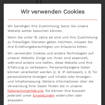
Mit d
S+P NEWS
Wir verwenden Cookies
Skip to main content
Wir benötigen Ihre Zustimmung, bevor Sie unsere
Website weiter besuchen können.
Wenn Sie unter 16 Jahre alt sind und Ihre Zustimmung
Was sind
zu freiwilligen Diensten geben möchten, müssen Sie
Ihre Erziehungsberechtigten um Erlaubnis bitten.
Verhaltensgrundsätze?
Wir verwenden Cookies und andere Technologien auf
unserer Website. Einige von ihnen sind essenziell,
während andere uns helfen, diese Website und Ihre
Geschrieben von
p537752
am
4. Mai 2021
. Veröffentlicht in
Erfahrung zu verbessern.
Personenbezogene Daten
Seminare Aktuell
,
Verhaltensgrundsätze
.
können verarbeitet werden (z. B. IP-Adressen), z. B. für
personalisierte Anzeigen und Inhalte oder Anzeigen-
und Inhaltsmessung.
Weitere Informationen über die
Was sind Verhaltensgrundsätze (=Code of Conduct)?
Verwendung Ihrer Daten finden Sie in unserer
Mit der richtigen Personal-Strategie kann eine
Datenschutzerklärung
.
Sie können Ihre Auswahl
erfolgreiche Etablierung des Code of Conducts
jederzeit unter
Einstellungen
widerrufen oder
gelingen. Die Teilnehmer erlernen mit dem Seminar
anpassen.