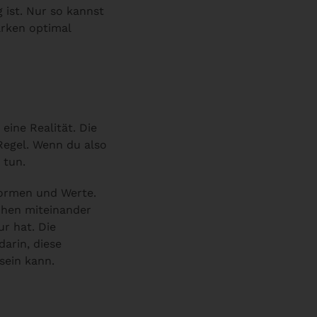
 ist. Nur so kannst
ärken optimal
eine Realität. Die
Regel. Wenn du also
 tun.
 Normen und Werte.
chen miteinander
ur hat. Die
arin, diese
sein kann.