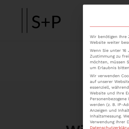
Skip to main content
Wir benötigen Ihre
Website weiter be
Wenn Sie unter 16 J
Zustimmung zu frei
möchten, müssen Si
um Erlaubnis bitten
Wir verwenden Cook
auf unserer Website
essenziell, während
Website und Ihre E
Personenbezogene 
werden (z. B. IP-Adr
Anzeigen und Inhal
Inhaltsmessung.
We
Verwendung Ihrer D
Datenschutzerklär