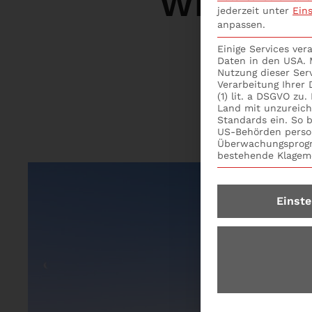
Wie man 
jederzeit unter
Ein
anpassen.
Einige Services ve
Daten in den USA. M
Nutzung dieser Ser
Verarbeitung Ihrer
(1) lit. a DSGVO zu
Land mit unzureic
Standards ein. So b
US-Behörden perso
Überwachungsprogr
bestehende Klagemö
Einste