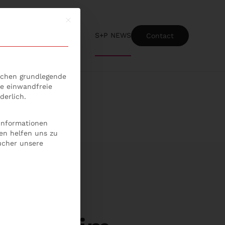
Mit diesem Button wird der Dialog geschlossen
S+P NEWS
Contact
ice-Gruppen, für die eine Einwilligung erteilt werden kann
lichen grundlegende
ie einwandfreie
derlich.
 Informationen
en helfen uns zu
ucher unsere