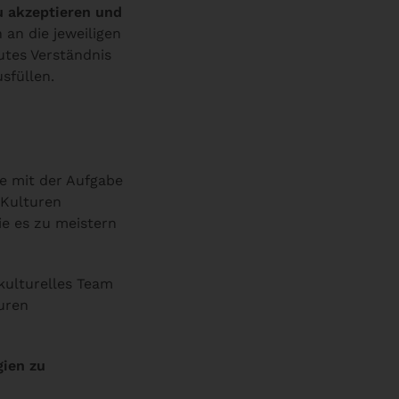
u akzeptieren und
 an die jeweiligen
utes Verständnis
sfüllen.
te mit der Aufgabe
 Kulturen
ie es zu meistern
rkulturelles Team
uren
gien zu