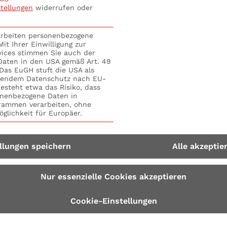
mit kultureller Vi
stellungen
widerrufen oder
Team umgeht.
rarbeiten personenbezogene
it Ihrer Einwilligung zur
vices stimmen Sie auch der
 Daten in den USA gemäß Art. 49
. Das EuGH stuft die USA als
S+P Seminare
Fortschritt in deiner Karriere
hendem Datenschutz nach EU-
esteht etwa das Risiko, dass
nenbezogene Daten in
ammen verarbeiten, ohne
glichkeit für Europäer.
llungen speichern
Alle akzeptie
Nur essenzielle Cookies akzeptieren
Cookie-Einstellungen