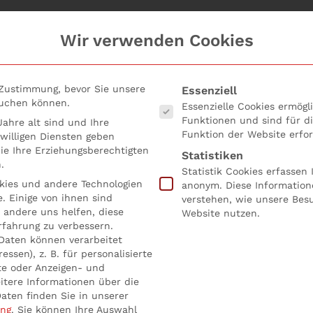
Wir verwenden Cookies
Es folgt eine Liste der Serv
 Zustimmung, bevor Sie unsere
Essenziell
suchen können.
Essenzielle Cookies ermög
Funktionen und sind für d
ahre alt sind und Ihre
Funktion der Website erfor
willigen Diensten geben
e Ihre Erziehungsberechtigten
Statistiken
.
Statistik Cookies erfassen
ies und andere Technologien
anonym. Diese Information
. Einige von ihnen sind
verstehen, wie unsere Bes
 andere uns helfen, diese
Website nutzen.
rfahrung zu verbessern.
Daten können verarbeitet
essen), z. B. für personalisierte
te oder Anzeigen- und
itere Informationen über die
aten finden Sie in unserer
ung
.
Sie können Ihre Auswahl