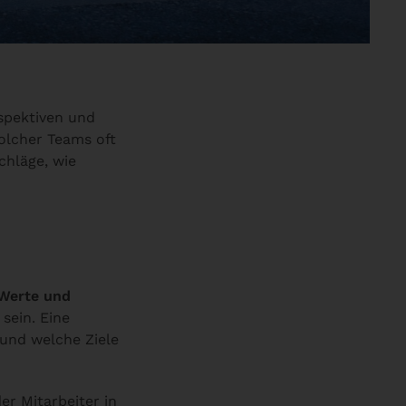
rspektiven und
olcher Teams oft
chläge, wie
 Werte und
sein. Eine
t und welche Ziele
r Mitarbeiter in