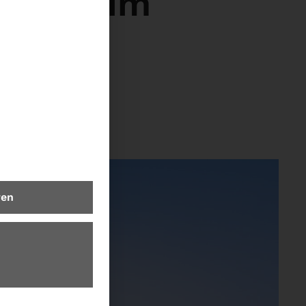
elfalt im
ren