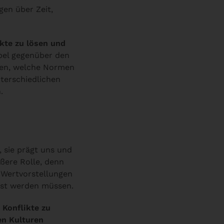
gen über Zeit,
ikte zu lösen und
bel gegenüber den
ssen, welche Normen
nterschiedlichen
.
, sie prägt uns und
ößere Rolle, denn
 Wertvorstellungen
löst werden müssen.
 Konflikte zu
en Kulturen