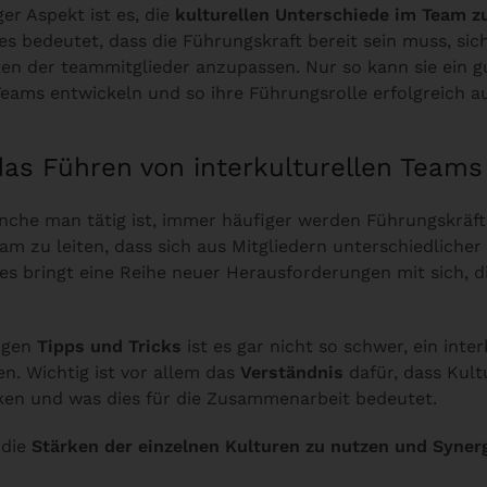
ger Aspekt ist es, die
kulturellen Unterschiede im Team z
ies bedeutet, dass die Führungskraft bereit sein muss, sich
en der teammitglieder anzupassen. Nur so kann sie ein g
Teams entwickeln und so ihre Führungsrolle erfolgreich au
 das Führen von interkulturellen Teams
anche man tätig ist, immer häufiger werden Führungskräf
eam zu leiten, dass sich aus Mitgliedern unterschiedlicher
s bringt eine Reihe neuer Herausforderungen mit sich, d
tigen
Tipps und Tricks
ist es gar nicht so schwer, ein inte
en. Wichtig ist vor allem das
Verständnis
dafür, dass Kult
cken und was dies für die Zusammenarbeit bedeutet.
, die
Stärken der einzelnen Kulturen zu nutzen und Syner