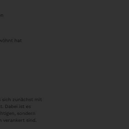
en
ewöhnt hat
ss sich zunächst mit
. Dabei ist es
chtigen, sondern
 verankert sind.