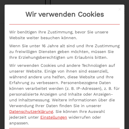
Mit d
S+P NEWS
Wir verwenden Cookies
Skip to main content
Wir benötigen Ihre Zustimmung, bevor Sie unsere
Website weiter besuchen können.
Wenn Sie unter 16 Jahre alt sind und Ihre Zustimmung
Zertifizierter
zu freiwilligen Diensten geben möchten, müssen Sie
Ihre Erziehungsberechtigten um Erlaubnis bitten.
Seminaranbieter
Wir verwenden Cookies und andere Technologien auf
unserer Website. Einige von ihnen sind essenziell,
während andere uns helfen, diese Website und Ihre
Erfahrung zu verbessern.
Personenbezogene Daten
Zertifizierter Seminaranbieter Seminarqualitaet –
können verarbeitet werden (z. B. IP-Adressen), z. B. für
Zertifizierung | Förderung Weiterbildung | S+P
personalisierte Anzeigen und Inhalte oder Anzeigen-
Seminare
und Inhaltsmessung.
Weitere Informationen über die
Verwendung Ihrer Daten finden Sie in unserer
Auf Seminaren des S+P Unternehmerforum
Datenschutzerklärung
.
Sie können Ihre Auswahl
jederzeit unter
Einstellungen
widerrufen oder
referieren Experten aus der Praxis! Berufserfahrung,
anpassen.
Herzblut und unternehmerisches Denken prägen