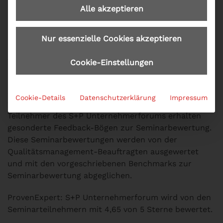
Alle akzeptieren
Qualitätsmanagementsystems erhielt das S+P
Unternehmerforum auch das Zertifikat nach der
internationalen Qualitätsmanagementnorm DIN EN
Nur essenzielle Cookies akzeptieren
ISO 9001:2015. Das Managementsystem wird alle drei
Jahre rezertifiziert. In den Jahren dazwischen findet
Cookie-Einstellungen
ein sog. Überwachungsaudit statt.
Seminarorganisation und Seminarmanagement
Cookie-Details
Datenschutzerklärung
Impressum
werden laufend überwacht und überprüft. Die
Teilnehmer des S+P Unternehmerforums erhalten
gesonderte Feedback-Bögen zur Seminarbewertung.
Diese Seminarbewertungen werden von der
Qualitätsmanagement-Beauftragten ausgewertet
und mit den vorgeschriebenen Benchmarks zur
Seminarbewertung abgeglichen.
ProvenExpert: S+P Unternehmerforum wird von den
Seminarteilnehmern mit 4,65 von 5 Sterne bewertet.