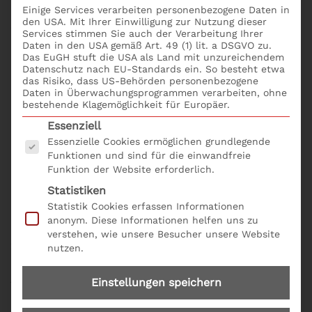
unsere Seminare: S+P Unternehmerforum:
Einige Services verarbeiten personenbezogene Daten in
den USA. Mit Ihrer Einwilligung zur Nutzung dieser
Seminare, Inhouse Trainings und Referenten
Services stimmen Sie auch der Verarbeitung Ihrer
Daten in den USA gemäß Art. 49 (1) lit. a DSGVO zu.
Das EuGH stuft die USA als Land mit unzureichendem
Datenschutz nach EU-Standards ein. So besteht etwa
das Risiko, dass US-Behörden personenbezogene
Daten in Überwachungsprogrammen verarbeiten, ohne
Zertifizierter Seminaranbieter
bestehende Klagemöglichkeit für Europäer.
Es folgt eine Liste der Service-Gruppen, für die eine
Seminarqualitaet –
Essenziell
Essenzielle Cookies ermöglichen grundlegende
Zertifizierung nach AZAV und
Funktionen und sind für die einwandfreie
Funktion der Website erforderlich.
DIN EN ISO 9001:2015
Statistiken
Statistik Cookies erfassen Informationen
Das S+P Unternehmerforum hat von der
anonym. Diese Informationen helfen uns zu
Fachkundigen Stelle TQ-Cert die Zulassung als
verstehen, wie unsere Besucher unsere Website
zertifizierter Bildungsträger nach AZAV
nutzen.
(Akkreditierungs- und Zulassungsverordnung
Arbeitsförderung) erhalten.
Einstellungen speichern
Für die erfolgreiche Anwendung des