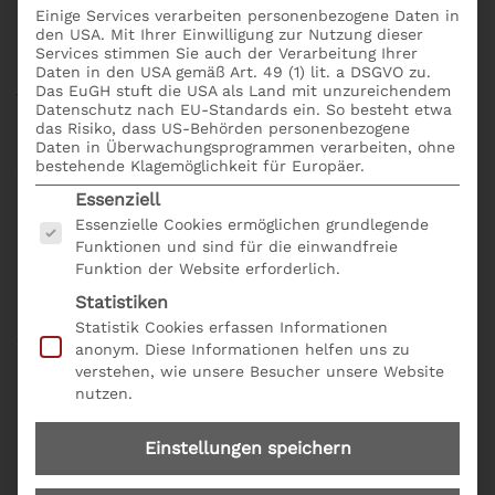
Sauberkeit in der Fabrik bzw. am Arbeitsplatz
Einige Services verarbeiten personenbezogene Daten in
den USA. Mit Ihrer Einwilligung zur Nutzung dieser
sichergestellt und gefördert. Damit gestalten die
Services stimmen Sie auch der Verarbeitung Ihrer
Mitarbeiter eine saubere und sichere Umgebung. Dies
Daten in den USA gemäß Art. 49 (1) lit. a DSGVO zu.
Das EuGH stuft die USA als Land mit unzureichendem
verbessert die Qualität, Produktivität und Effizienz in
Datenschutz nach EU-Standards ein. So besteht etwa
kurzer Zeit. Mit S+P Seminare: 7 Management-
das Risiko, dass US-Behörden personenbezogene
Daten in Überwachungsprogrammen verarbeiten, ohne
Werkzeuge zur Qualitätssicherung! erhältst du die
bestehende Klagemöglichkeit für Europäer.
wichtigsten Seminare für Deine Sachkunde als
Es folgt eine Liste der Service-Gruppen, für die eine
Essenziell
Qualitätsmanagement-Beauftragter. Grundlage für
Essenzielle Cookies ermöglichen grundlegende
den Aufbau eines modernen Qualitätsmanagement-
Funktionen und sind für die einwandfreie
Systems bietet die jeweils aktuelle Normenfamilie
Funktion der Website erforderlich.
DIN EN ISO 9001:2015. Die neue DIN fordert die
Statistiken
Geschäftsführung auf, sich mit der strategischen
Statistik Cookies erfassen Informationen
Ausrichtung des Unternehmens intensiv zu
anonym. Diese Informationen helfen uns zu
beschäftigen. Dazu gehören die Analyse der eigenen
verstehen, wie unsere Besucher unsere Website
Stärken und Schwächen sowie die Betrachtung von
nutzen.
Risiken und Chancen. Das Seminar Die 5S –
Methode: Sicher, sauber und übersichtlich! online
Einstellungen speichern
buchen; bequem und einfach mit dem
Seminarformular online und der Produkt Nr. Q 01.