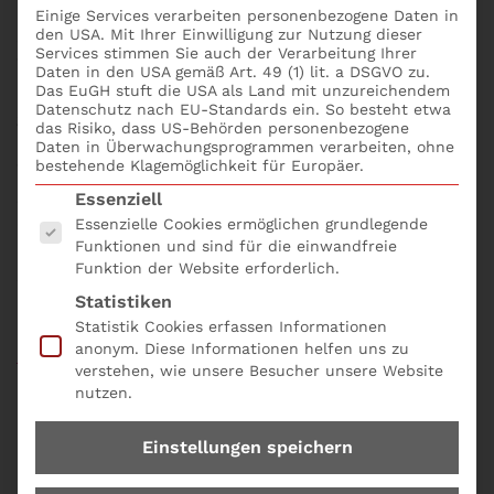
MaRisk geben Leitlinien für das Management von
Einige Services verarbeiten personenbezogene Daten in
den USA. Mit Ihrer Einwilligung zur Nutzung dieser
Sicherheitsrisiken. Das Notfallkonzept muss
Services stimmen Sie auch der Verarbeitung Ihrer
Wiederherstellung- sowie
Daten in den USA gemäß Art. 49 (1) lit. a DSGVO zu.
Geschäftsfortführungspläne umfassen. Es muss
Das EuGH stuft die USA als Land mit unzureichendem
Datenschutz nach EU-Standards ein. So besteht etwa
gewährleisten, dass im Notfall zeitnah
das Risiko, dass US-Behörden personenbezogene
Ersatzlösungen zur Verfügung stehen. Durch die
Daten in Überwachungsprogrammen verarbeiten, ohne
bestehende Klagemöglichkeit für Europäer.
Wiederherstellungspläne soll in einem angemessenen
Es folgt eine Liste der Service-Gruppen, für die eine
Zeitraum die Rückkehr zum Normalbetrieb
Essenziell
ermöglicht werden. Bei Notfällen ist eine
Essenzielle Cookies ermöglichen grundlegende
Funktionen und sind für die einwandfreie
angemessene interne und externe Kommunikation
Funktion der Website erforderlich.
sicherzustellen. Das Seminar Was muss das
Statistiken
Notfallkonzept beinhalten? online buchen; bequem
Statistik Cookies erfassen Informationen
und einfach mit dem
Seminarformular online und
anonym. Diese Informationen helfen uns zu
der Produkt Nr. A04.
verstehen, wie unsere Besucher unsere Website
nutzen.
Einstellungen speichern