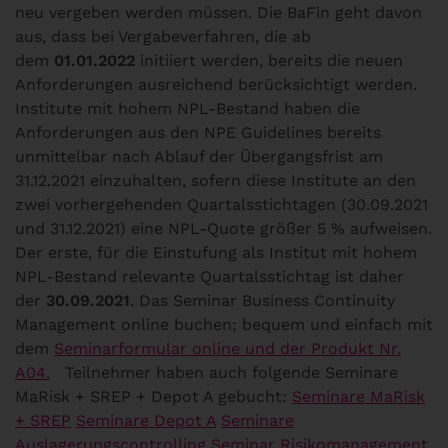
neu vergeben werden müssen. Die BaFin geht davon
aus, dass bei Vergabeverfahren, die ab
dem
01.01.2022
initiiert werden, bereits die neuen
Anforderungen ausreichend berücksichtigt werden.
Institute mit hohem NPL-Bestand haben die
Anforderungen aus den NPE Guidelines bereits
unmittelbar nach Ablauf der Übergangsfrist am
31.12.2021 einzuhalten, sofern diese Institute an den
zwei vorhergehenden Quartalsstichtagen (30.09.2021
und 31.12.2021) eine NPL-Quote größer 5 % aufweisen.
Der erste, für die Einstufung als Institut mit hohem
NPL-Bestand relevante Quartalsstichtag ist daher
der
30.09.2021
. Das Seminar Business Continuity
Management online buchen; bequem und einfach mit
dem
Seminarformular online und der Produkt Nr.
A04.
Teilnehmer haben auch folgende Seminare
MaRisk + SREP + Depot A gebucht:
Seminare MaRisk
+ SREP
Seminare Depot A
Seminare
Auslagerungscontrolling
Seminar Risikomanagement