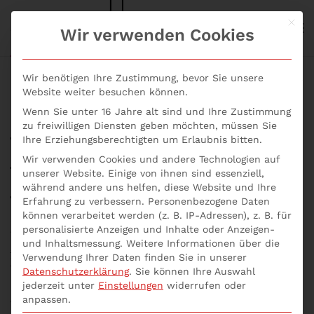
Mit d
S+P NEWS
Wir verwenden Cookies
Skip to main content
Wir benötigen Ihre Zustimmung, bevor Sie unsere
Website weiter besuchen können.
Wenn Sie unter 16 Jahre alt sind und Ihre Zustimmung
Was muss das
zu freiwilligen Diensten geben möchten, müssen Sie
Ihre Erziehungsberechtigten um Erlaubnis bitten.
Notfallkonzept
Wir verwenden Cookies und andere Technologien auf
unserer Website. Einige von ihnen sind essenziell,
beinhalten?
während andere uns helfen, diese Website und Ihre
Erfahrung zu verbessern.
Personenbezogene Daten
können verarbeitet werden (z. B. IP-Adressen), z. B. für
Geschrieben von
p537752
am
13. November 2021
.
personalisierte Anzeigen und Inhalte oder Anzeigen-
Veröffentlicht in
Allgemein
,
Inhouse Seminare
,
RPO
,
RTO
,
und Inhaltsmessung.
Weitere Informationen über die
Seminar
,
Seminare Aktuell
,
Unternehmensberatung online
,
Verwendung Ihrer Daten finden Sie in unserer
Was muss das Notfallkonzept beinhalten?
.
Datenschutzerklärung
.
Sie können Ihre Auswahl
jederzeit unter
Einstellungen
widerrufen oder
anpassen.
Was muss das Notfallkonzept beinhalten?
Die