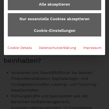
Alle akzeptieren
Nur essenzielle Cookies akzeptieren
Cookie-Einstellungen
Zielgruppe zum Seminar Was
Cookie-Details
Datenschutzerklärung
Impressum
muss das Notfallkonzept
beinhalten?
Vorstände und Geschäftsführer bei Banken,
Finanzdienstleistern, Kapitalanlage- und
Fondsgesellschaften, Leasing- und Factoring-
Gesellschaften
Führungskräfte und Spezialisten aus den
Bereichen Notfallmanagement,
Auslagerungsmanagement, IT-Compliance,