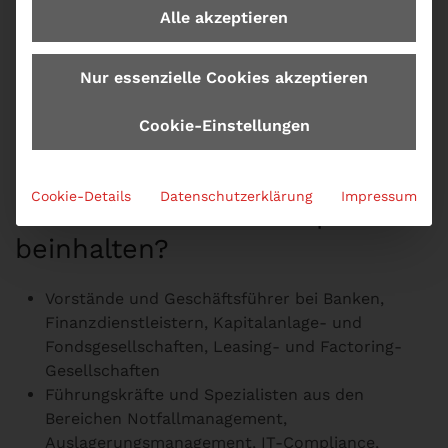
Alle akzeptieren
Nur essenzielle Cookies akzeptieren
Cookie-Einstellungen
Zielgruppe zum Seminar Was
Cookie-Details
Datenschutzerklärung
Impressum
muss das Notfallkonzept
beinhalten?
Vorstände und Geschäftsführer bei Banken,
Finanzdienstleistern, Kapitalanlage- und
Fondsgesellschaften, Leasing- und Factoring-
Gesellschaften
Führungskräfte und Spezialisten aus den
Bereichen Notfallmanagement,
Auslagerungsmanagement, IT-Compliance,