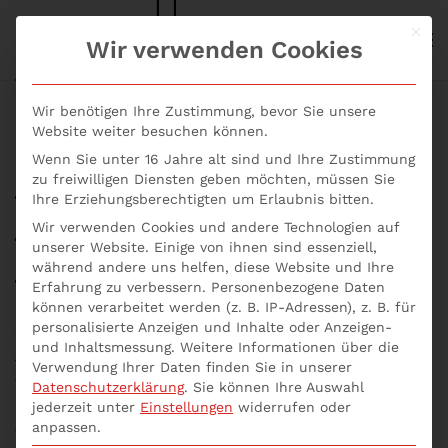
Mit d
S+P NEWS
Wir verwenden Cookies
Skip to main content
Wir benötigen Ihre Zustimmung, bevor Sie unsere
Website weiter besuchen können.
Wenn Sie unter 16 Jahre alt sind und Ihre Zustimmung
Was muss das
zu freiwilligen Diensten geben möchten, müssen Sie
Ihre Erziehungsberechtigten um Erlaubnis bitten.
Notfallkonzept
Wir verwenden Cookies und andere Technologien auf
unserer Website. Einige von ihnen sind essenziell,
beinhalten?
während andere uns helfen, diese Website und Ihre
Erfahrung zu verbessern.
Personenbezogene Daten
können verarbeitet werden (z. B. IP-Adressen), z. B. für
Geschrieben von
p537752
am
13. November 2021
.
personalisierte Anzeigen und Inhalte oder Anzeigen-
Veröffentlicht in
Allgemein
,
Inhouse Seminare
,
RPO
,
RTO
,
und Inhaltsmessung.
Weitere Informationen über die
Seminar
,
Seminare Aktuell
,
Unternehmensberatung online
,
Verwendung Ihrer Daten finden Sie in unserer
Was muss das Notfallkonzept beinhalten?
.
Datenschutzerklärung
.
Sie können Ihre Auswahl
jederzeit unter
Einstellungen
widerrufen oder
anpassen.
Was muss das Notfallkonzept beinhalten?
Die