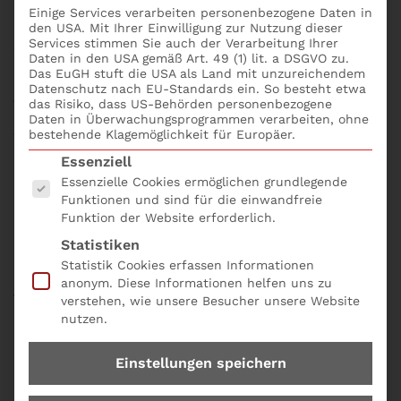
MaRisk geben Leitlinien für das Management von
Einige Services verarbeiten personenbezogene Daten in
den USA. Mit Ihrer Einwilligung zur Nutzung dieser
Sicherheitsrisiken. Das Notfallkonzept muss
Services stimmen Sie auch der Verarbeitung Ihrer
Wiederherstellung- sowie
Daten in den USA gemäß Art. 49 (1) lit. a DSGVO zu.
Geschäftsfortführungspläne umfassen. Es muss
Das EuGH stuft die USA als Land mit unzureichendem
Datenschutz nach EU-Standards ein. So besteht etwa
gewährleisten, dass im Notfall zeitnah
das Risiko, dass US-Behörden personenbezogene
Ersatzlösungen zur Verfügung stehen. Durch die
Daten in Überwachungsprogrammen verarbeiten, ohne
bestehende Klagemöglichkeit für Europäer.
Wiederherstellungspläne soll in einem angemessenen
Es folgt eine Liste der Service-Gruppen, für die eine
Zeitraum die Rückkehr zum Normalbetrieb
Essenziell
ermöglicht werden. Bei Notfällen ist eine
Essenzielle Cookies ermöglichen grundlegende
Funktionen und sind für die einwandfreie
angemessene interne und externe Kommunikation
Funktion der Website erforderlich.
sicherzustellen. Das Seminar Was muss das
Statistiken
Notfallkonzept beinhalten? online buchen; bequem
Statistik Cookies erfassen Informationen
und einfach mit dem
Seminarformular online und
anonym. Diese Informationen helfen uns zu
der Produkt Nr. A04.
verstehen, wie unsere Besucher unsere Website
nutzen.
Einstellungen speichern