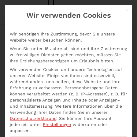
Mit d
S+P NEWS
Wir verwenden Cookies
Skip to main content
Wir benötigen Ihre Zustimmung, bevor Sie unsere
Website weiter besuchen können.
Wenn Sie unter 16 Jahre alt sind und Ihre Zustimmung
Die Rolle der
zu freiwilligen Diensten geben möchten, müssen Sie
Ihre Erziehungsberechtigten um Erlaubnis bitten.
emotionalen Intelligenz
Wir verwenden Cookies und andere Technologien auf
unserer Website. Einige von ihnen sind essenziell,
im Projektmanagement
während andere uns helfen, diese Website und Ihre
Erfahrung zu verbessern.
Personenbezogene Daten
können verarbeitet werden (z. B. IP-Adressen), z. B. für
Geschrieben von
p537752
am
12. Juni 2023
. Veröffentlicht
personalisierte Anzeigen und Inhalte oder Anzeigen-
in
Uncategorized
.
und Inhaltsmessung.
Weitere Informationen über die
Verwendung Ihrer Daten finden Sie in unserer
Datenschutzerklärung
.
Sie können Ihre Auswahl
Führung
jederzeit unter
Einstellungen
widerrufen oder
anpassen.