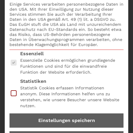
Effektive Projektmanager sind vor allem
effektive
Einige Services verarbeiten personenbezogene Daten in
Führer
. Sie
motivieren Teammitglieder
,
erwecken
den USA. Mit Ihrer Einwilligung zur Nutzung dieser
Services stimmen Sie auch der Verarbeitung Ihrer
Vertrauen
und
lösen Konflikte
effizient. Diese
Daten in den USA gemäß Art. 49 (1) lit. a DSGVO zu.
Führungseigenschaften sind direkt mit der
Das EuGH stuft die USA als Land mit unzureichendem
emotionalen Intelligenz
verknüpft. Ein emotional
Datenschutz nach EU-Standards ein. So besteht etwa
das Risiko, dass US-Behörden personenbezogene
intelligenter Projektmanager kann
sich in sein Team
Daten in Überwachungsprogrammen verarbeiten, ohne
einfühlen
, ihre
Bedürfnisse und Sorgen verstehen
bestehende Klagemöglichkeit für Europäer.
und
angemessen reagieren
. Er kann
Lob
für gut
Es folgt eine Liste der Service-Gruppen, für die eine
Essenziell
erledigte Arbeit aussprechen,
konstruktives
Essenzielle Cookies ermöglichen grundlegende
Feedback
geben und Teammitglieder in schwierigen
Funktionen und sind für die einwandfreie
Zeiten
unterstützen
, was alles zu einem
Funktion der Website erforderlich.
motivierteren und produktiveren Team
beiträgt.
Statistiken
Statistik Cookies erfassen Informationen
anonym. Diese Informationen helfen uns zu
Konfliktlösung
verstehen, wie unsere Besucher unsere Website
nutzen.
Konflikte sind ein
unvermeidlicher Teil jedes
Einstellungen speichern
Projekts
, die aus
Missverständnissen
,
Fehlkommunikationen
oder