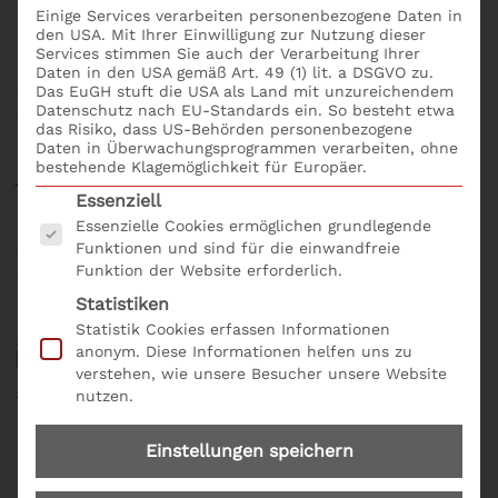
Qualitätsmanagement wissen? In diesem Seminar
Einige Services verarbeiten personenbezogene Daten in
den USA. Mit Ihrer Einwilligung zur Nutzung dieser
erfahren die Teilnehmer, wie Werkzeuge des
Services stimmen Sie auch der Verarbeitung Ihrer
Qualitätsmanagements erfolgreich eingesetzt
Daten in den USA gemäß Art. 49 (1) lit. a DSGVO zu.
Das EuGH stuft die USA als Land mit unzureichendem
werden. Zudem wird gezeigt, wie man in nur fünf
Datenschutz nach EU-Standards ein. So besteht etwa
Tagen neue Ideen testet und Probleme löst. Um das
das Risiko, dass US-Behörden personenbezogene
Gelernte erfolgreich in der Praxis anzuwenden erhält
Daten in Überwachungsprogrammen verarbeiten, ohne
bestehende Klagemöglichkeit für Europäer.
jeder Teilnehmer mit dem Seminar unter anderem
Es folgt eine Liste der Service-Gruppen, für die eine
Essenziell
den S+P Leitfaden Qualitätsmanagement im
Essenzielle Cookies ermöglichen grundlegende
Unternehmen sowie den S+P Test „In welcher
Funktionen und sind für die einwandfreie
Teamphase befinden wir uns?“. Seminar Salzburg:
Funktion der Website erforderlich.
Was muss ich im Qualitätsmanagement wissen?;
Statistiken
bequem und einfach mit dem
Seminarformular
Statistik Cookies erfassen Informationen
online und der Produkt Nr. Q 01.
anonym. Diese Informationen helfen uns zu
verstehen, wie unsere Besucher unsere Website
nutzen.
Einstellungen speichern
Zielgruppe für das Seminar