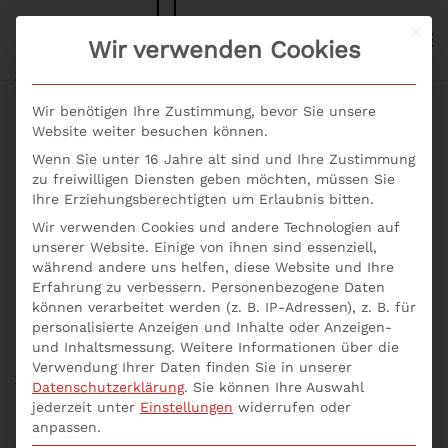
Mit d
S+P NEWS
Wir verwenden Cookies
Skip to main content
Wir benötigen Ihre Zustimmung, bevor Sie unsere
Website weiter besuchen können.
Wenn Sie unter 16 Jahre alt sind und Ihre Zustimmung
Seminar Salzburg: Was
zu freiwilligen Diensten geben möchten, müssen Sie
Ihre Erziehungsberechtigten um Erlaubnis bitten.
muss ich im
Wir verwenden Cookies und andere Technologien auf
unserer Website. Einige von ihnen sind essenziell,
Qualitätsmanagement
während andere uns helfen, diese Website und Ihre
Erfahrung zu verbessern.
Personenbezogene Daten
wissen?
können verarbeitet werden (z. B. IP-Adressen), z. B. für
personalisierte Anzeigen und Inhalte oder Anzeigen-
und Inhaltsmessung.
Weitere Informationen über die
Geschrieben von
p537752
am
6. März 2021
. Veröffentlicht in
Verwendung Ihrer Daten finden Sie in unserer
Seminar
.
Datenschutzerklärung
.
Sie können Ihre Auswahl
jederzeit unter
Einstellungen
widerrufen oder
anpassen.
Seminar Salzburg: Was muss ich im