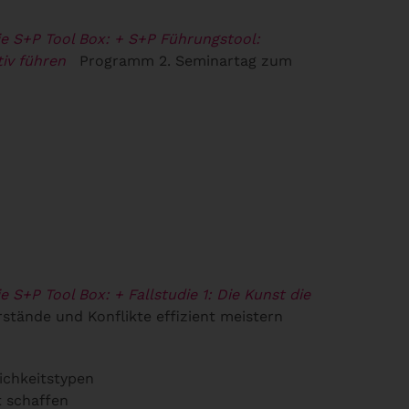
e S+P Tool Box:
+ S+P Führungstool:
iv führen
Programm 2. Seminartag zum
e S+P Tool Box:
+ Fallstudie 1: Die Kunst die
stände und Konflikte effizient meistern
ichkeitstypen
t schaffen