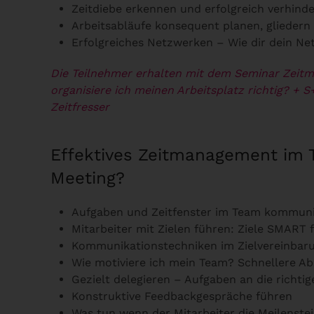
Zeitdiebe erkennen und erfolgreich verhind
Arbeitsabläufe konsequent planen, gliedern
Erfolgreiches Netzwerken – Wie dir dein Ne
Die Teilnehmer erhalten mit dem Seminar Zeit
organisiere ich meinen Arbeitsplatz richtig?
+ S
Zeitfresser
Effektives Zeitmanagement im T
Meeting?
Aufgaben und Zeitfenster im Team kommuni
Mitarbeiter mit Zielen führen: Ziele SMART 
Kommunikationstechniken im Zielvereinbar
Wie motiviere ich mein Team? Schnellere Ab
Gezielt delegieren – Aufgaben an die richti
Konstruktive Feedbackgespräche führen
Was tun wenn der Mitarbeiter die Meilenstei