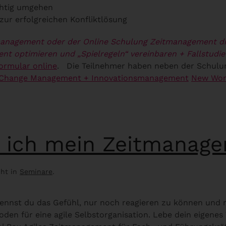
chtig umgehen
zur erfolgreichen Konfliktlösung
management oder der Online Schulung Zeitmanagement di
ent optimieren und „Spielregeln“ vereinbaren
+ Fallstudie
ormular online
.
Die Teilnehmer haben neben der Schul
 Change Management + Innovationsmanagement
New Work
e ich mein Zeitmanag
cht in
Seminare
.
ennst du das Gefühl, nur noch reagieren zu können und 
den für eine agile Selbstorganisation. Lebe dein eigen