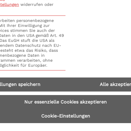
stellungen
widerrufen oder
önnen und nicht mehr aktiv zu handeln? Mit Seminare Ze
rarbeiten personenbezogene
be dein eigenes Tempo mit Seminare Zeitmanagement! Nütz
it Ihrer Einwilligung zur
ngskräfte. Wie erreiche ich schnell und konstruktive Er
vices stimmen Sie auch der
 S+P Online Schulungen bringen dein Office direkt in un
 Daten in den USA gemäß Art. 49
. Das EuGH stuft die USA als
Online Schulungsprogramm
aus! Bequem und einfach m
hendem Datenschutz nach EU-
esteht etwa das Risiko, dass
nenbezogene Daten in
ammen verarbeiten, ohne
glichkeit für Europäer.
llungen speichern
Alle akzeptie
Nur essenzielle Cookies akzeptieren
Cookie-Einstellungen