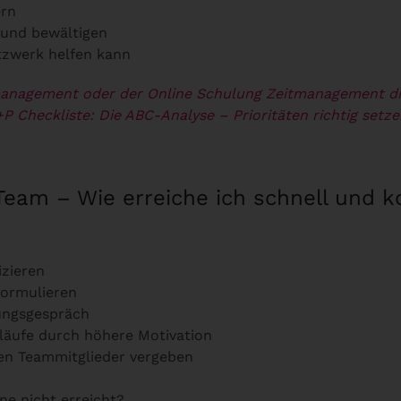
ern
 und bewältigen
tzwerk helfen kann
management oder der Online Schulung Zeitmanagement di
+P Checkliste: Die ABC-Analyse – Prioritäten richtig setz
eam – Wie erreiche ich schnell und k
zieren
formulieren
ungsgespräch
läufe durch höhere Motivation
gen Teammitglieder vergeben
ne nicht erreicht?