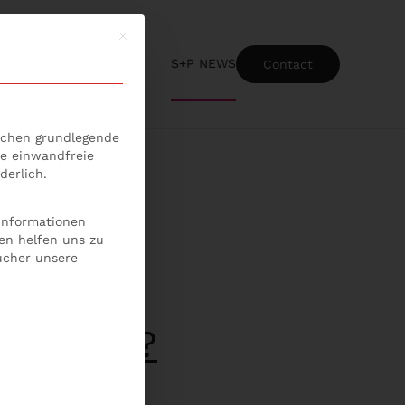
Mit diesem Button wird der Dialog geschlossen
S+P NEWS
Contact
ice-Gruppen, für die eine Einwilligung erteilt werden kann
lichen grundlegende
ie einwandfreie
derlich.
 Informationen
en helfen uns zu
ucher unsere
bessern?