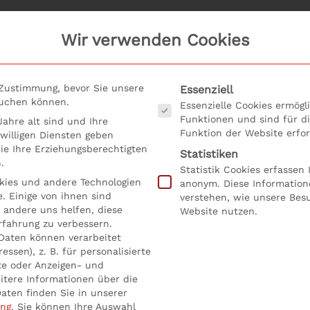
Wir verwenden Cookies
Es folgt eine Liste der Serv
 Zustimmung, bevor Sie unsere
Essenziell
suchen können.
Essenzielle Cookies ermög
Funktionen und sind für d
ahre alt sind und Ihre
Funktion der Website erfor
willigen Diensten geben
e Ihre Erziehungsberechtigten
Statistiken
.
Statistik Cookies erfassen
ies und andere Technologien
anonym. Diese Information
. Einige von ihnen sind
verstehen, wie unsere Bes
 andere uns helfen, diese
Website nutzen.
rfahrung zu verbessern.
Daten können verarbeitet
essen), z. B. für personalisierte
n Zeitmanagement ver
te oder Anzeigen- und
itere Informationen über die
aten finden Sie in unserer
cht in
Uncategorized
.
ung
.
Sie können Ihre Auswahl