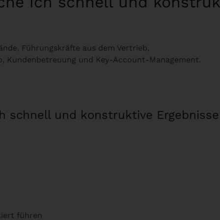
iche ich schnell und konstru
tände, Führungskräfte aus dem Vertrieb,
rieb, Kundenbetreuung und Key-Account-Management.
ch schnell und konstruktive Ergebniss
iert führen