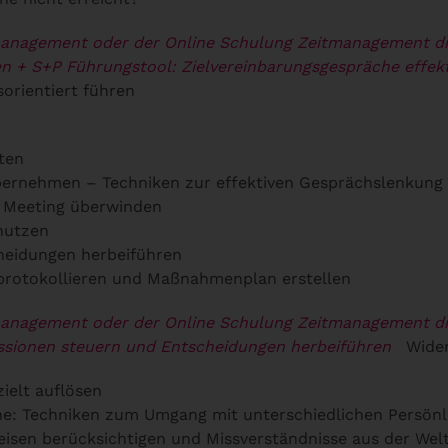
management oder der Online Schulung Zeitmanagement di
en
+ S+P Führungstool: Zielvereinbarungsgespräche effekt
orientiert führen
ten
bernehmen – Techniken zur effektiven Gesprächslenkung
 Meeting überwinden
nutzen
cheidungen herbeiführen
 protokollieren und Maßnahmenplan erstellen
management oder der Online Schulung Zeitmanagement di
kussionen steuern und Entscheidungen herbeiführen
Wider
ielt auflösen
ne: Techniken zum Umgang mit unterschiedlichen Persönl
isen berücksichtigen und Missverständnisse aus der Wel