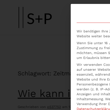
Skip to main content
Wir benötigen Ihre
Website weiter be
Wenn Sie unter 16 J
Zustimmung zu frei
möchten, müssen Si
um Erlaubnis bitten
Wir verwenden Cook
auf unserer Website
Schlagwort:
Zeitmanagement
essenziell, während
Website und Ihre E
Personenbezogene 
werden (z. B. IP-Adr
Wie kann ich mei
Anzeigen und Inhal
Inhaltsmessung.
We
Verwendung Ihrer D
Geschrieben von
p537752
am
12. Mai 2021
. Veröffentli
Datenschutzerklär