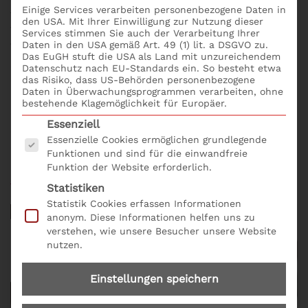
Einige Services verarbeiten personenbezogene Daten in
für eine agile Selbstorganisation. Lebe dein eigenes
den USA. Mit Ihrer Einwilligung zur Nutzung dieser
Tempo mit Seminare Zeitmanagement! Nützliche
Services stimmen Sie auch der Verarbeitung Ihrer
Daten in den USA gemäß Art. 49 (1) lit. a DSGVO zu.
Techniken erhältst du mit der S+P Tool Box Agiles
Das EuGH stuft die USA als Land mit unzureichendem
Zeitmanagement für Fach- und Führungskräfte. Wie
Datenschutz nach EU-Standards ein. So besteht etwa
erreiche ich schnell und konstruktive Ergebnisse im
das Risiko, dass US-Behörden personenbezogene
Daten in Überwachungsprogrammen verarbeiten, ohne
Meeting? online buchen: bequem und einfach mit
bestehende Klagemöglichkeit für Europäer.
dem
Seminarformular online
. Tipp: S+P Online
Es folgt eine Liste der Service-Gruppen, für die eine
Essenziell
Schulungen bringen dein Office direkt in unseren
Essenzielle Cookies ermöglichen grundlegende
Seminarraum. S+P Online Schulungen sind interaktiv
Funktionen und sind für die einwandfreie
und spannend. Wähle dein passendes
Online
Funktion der Website erforderlich.
Schulungsprogramm
aus! Bequem und einfach mit
Statistiken
dem
online Seminarformular
.
Statistik Cookies erfassen Informationen
anonym. Diese Informationen helfen uns zu
verstehen, wie unsere Besucher unsere Website
nutzen.
Einstellungen speichern