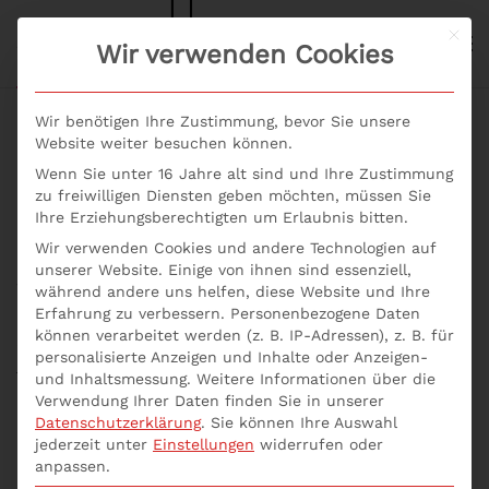
Mit d
S+P NEWS
Wir verwenden Cookies
Skip to main content
Wir benötigen Ihre Zustimmung, bevor Sie unsere
Website weiter besuchen können.
Wenn Sie unter 16 Jahre alt sind und Ihre Zustimmung
Wie kann ich mein
zu freiwilligen Diensten geben möchten, müssen Sie
Ihre Erziehungsberechtigten um Erlaubnis bitten.
Zeitmanagement
Wir verwenden Cookies und andere Technologien auf
unserer Website. Einige von ihnen sind essenziell,
verbessern?
während andere uns helfen, diese Website und Ihre
Erfahrung zu verbessern.
Personenbezogene Daten
können verarbeitet werden (z. B. IP-Adressen), z. B. für
Geschrieben von
p537752
am
12. Mai 2021
. Veröffentlicht in
personalisierte Anzeigen und Inhalte oder Anzeigen-
Uncategorized
.
und Inhaltsmessung.
Weitere Informationen über die
Verwendung Ihrer Daten finden Sie in unserer
Datenschutzerklärung
.
Sie können Ihre Auswahl
Kennst du das Gefühl, nur noch reagieren zu können
jederzeit unter
Einstellungen
widerrufen oder
und nicht mehr aktiv zu handeln? Mit Seminare
anpassen.
Zeitmanagement erlernst du die neuesten Methoden