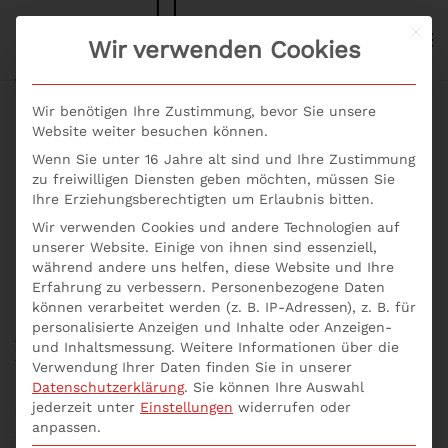
Mit d
S+P NEWS
Wir verwenden Cookies
Skip to main content
Wir benötigen Ihre Zustimmung, bevor Sie unsere
Website weiter besuchen können.
Wenn Sie unter 16 Jahre alt sind und Ihre Zustimmung
Was bedeutet
zu freiwilligen Diensten geben möchten, müssen Sie
Ihre Erziehungsberechtigten um Erlaubnis bitten.
Rentabilität und
Wir verwenden Cookies und andere Technologien auf
unserer Website. Einige von ihnen sind essenziell,
Liquidität?
während andere uns helfen, diese Website und Ihre
Erfahrung zu verbessern.
Personenbezogene Daten
können verarbeitet werden (z. B. IP-Adressen), z. B. für
Geschrieben von
p537752
am
14. April 2021
. Veröffentlicht in
personalisierte Anzeigen und Inhalte oder Anzeigen-
Inhouse Seminare
,
Seminar
,
Seminare
,
Seminare Aktuell
,
und Inhaltsmessung.
Weitere Informationen über die
Was bedeutet Rentabilität und Liquidität?
.
Verwendung Ihrer Daten finden Sie in unserer
Datenschutzerklärung
.
Sie können Ihre Auswahl
jederzeit unter
Einstellungen
widerrufen oder
Was bedeutet Accounting und Controlling? Bist du
anpassen.
fit & proper im Rechnungswesen und Controlling?