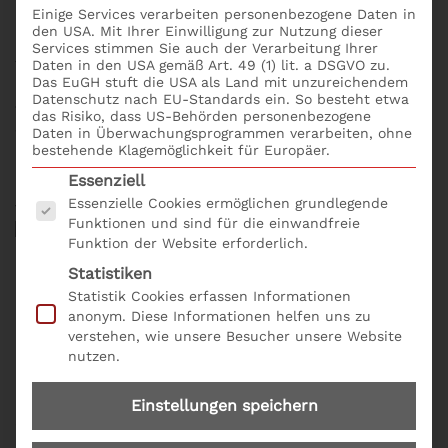
Mit Seminare Rechnungswesen und Seminare
Einige Services verarbeiten personenbezogene Daten in
den USA. Mit Ihrer Einwilligung zur Nutzung dieser
Controlling erhältst du die wichtigsten Instrumente
Services stimmen Sie auch der Verarbeitung Ihrer
für eine aktive Steuerung des Unternehmens.
Daten in den USA gemäß Art. 49 (1) lit. a DSGVO zu.
Das EuGH stuft die USA als Land mit unzureichendem
Herausforderung Digitalisierung: Mit der digitalen
Datenschutz nach EU-Standards ein. So besteht etwa
Transformation stehen plötzlich gesamte
das Risiko, dass US-Behörden personenbezogene
Daten in Überwachungsprogrammen verarbeiten, ohne
Wertschöpfungsketten eines Unternehmens auf dem
bestehende Klagemöglichkeit für Europäer.
Prüfstand. Dies reicht von der Geschäftsidee über die
Es folgt eine Liste der Service-Gruppen, für die eine
Essenziell
Entwicklung von Produkten oder Dienstleistungen,
Essenzielle Cookies ermöglichen grundlegende
vom Einkauf bis hin zu Verkauf und Service.
Funktionen und sind für die einwandfreie
Funktion der Website erforderlich.
Statistiken
Zielgruppe des Seminars: Was
Statistik Cookies erfassen Informationen
anonym. Diese Informationen helfen uns zu
bedeutet Rentabilität und
verstehen, wie unsere Besucher unsere Website
nutzen.
Liquidität?:
Einstellungen speichern
Speziell für technische
Geschäftsführer
sowie neu
bestellte
Geschäftsführer
, Prokuristen,