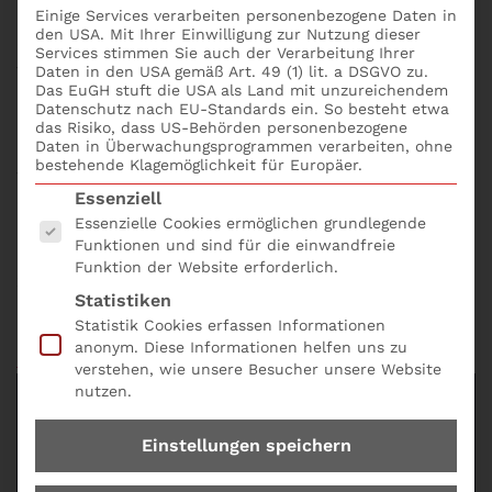
Regelungen und Vorgaben, deren Nichteinhaltung zu
Einige Services verarbeiten personenbezogene Daten in
den USA. Mit Ihrer Einwilligung zur Nutzung dieser
einer Gefährdung des Vermögens des Unternehmens
Services stimmen Sie auch der Verarbeitung Ihrer
führen kann, erfolgt durch die Compliance Funktion
Daten in den USA gemäß Art. 49 (1) lit. a DSGVO zu.
Das EuGH stuft die USA als Land mit unzureichendem
im Rahmen der Compliance-Risikobewertung. Die
Datenschutz nach EU-Standards ein. So besteht etwa
Risikobewertung ist ein Verfahren, um das Risiko zu
das Risiko, dass US-Behörden personenbezogene
Daten in Überwachungsprogrammen verarbeiten, ohne
mindern. Dies ist ein regelmäßiger Prozess. Hierfür
bestehende Klagemöglichkeit für Europäer.
werden die Risikoanalyse und Risikoeinschätzung in
Es folgt eine Liste der Service-Gruppen, für die eine
Essenziell
eine Risikobewertung, das sog. Legal Inventory
Essenzielle Cookies ermöglichen grundlegende
übertragen. Dieses ist in regelmäßigen Abständen,
Funktionen und sind für die einwandfreie
mindestens jährlich, durch die Compliance-Funktion
Funktion der Website erforderlich.
zu aktualisieren und fortzuschreiben. Das Seminar
Statistiken
Fit & Proper als Compliance Officer online buchen.
Statistik Cookies erfassen Informationen
Bequem und einfach mit dem
Seminarformular
anonym. Diese Informationen helfen uns zu
online und der Produkt Nr. A02.
verstehen, wie unsere Besucher unsere Website
nutzen.
Einstellungen speichern