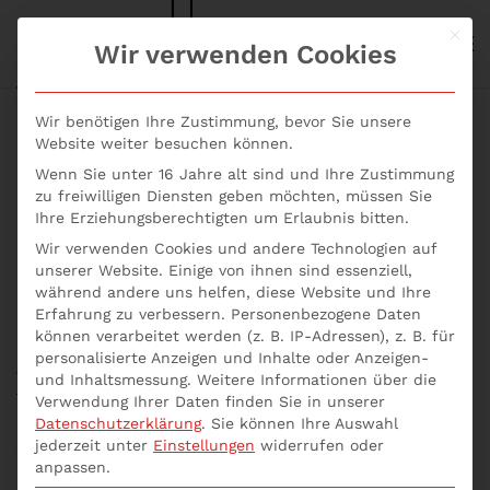
Mit d
S+P NEWS
Wir verwenden Cookies
Skip to main content
Wir benötigen Ihre Zustimmung, bevor Sie unsere
Website weiter besuchen können.
Wenn Sie unter 16 Jahre alt sind und Ihre Zustimmung
Was ist eine
zu freiwilligen Diensten geben möchten, müssen Sie
Ihre Erziehungsberechtigten um Erlaubnis bitten.
Compliance-
Wir verwenden Cookies und andere Technologien auf
unserer Website. Einige von ihnen sind essenziell,
Risikobewertung?
während andere uns helfen, diese Website und Ihre
Erfahrung zu verbessern.
Personenbezogene Daten
können verarbeitet werden (z. B. IP-Adressen), z. B. für
Geschrieben von
p537752
am
14. Juni 2021
. Veröffentlicht in
personalisierte Anzeigen und Inhalte oder Anzeigen-
Allgemein
,
Seminare Aktuell
,
Uncategorized
,
Was ist eine
und Inhaltsmessung.
Weitere Informationen über die
Compliance-Risikobewertung?
.
Verwendung Ihrer Daten finden Sie in unserer
Datenschutzerklärung
.
Sie können Ihre Auswahl
jederzeit unter
Einstellungen
widerrufen oder
Was ist eine Compliance-Risikobewertung? Die
anpassen.
Identifizierung der wesentlichen rechtlichen