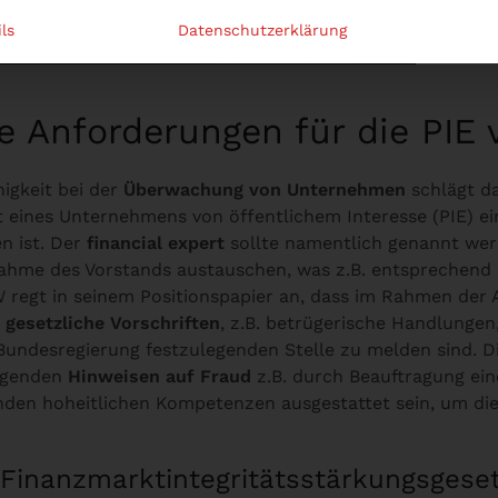
ls
Datenschutzerklärung
 Anforderungen für die PIE v
gkeit bei der
Überwachung von Unternehmen
schlägt da
at eines Unternehmens von öffentlichem Interesse (PIE) e
en ist. Der
financial expert
sollte namentlich genannt wer
ahme des Vorstands austauschen, was z.B. entsprechend 
 regt in seinem Positionspapier an, dass im Rahmen der 
 gesetzliche Vorschriften
, z.B. betrügerische Handlunge
 Bundesregierung festzulegenden Stelle zu melden sind. Di
iegenden
Hinweisen auf Fraud
z.B. durch Beauftragung ei
nden hoheitlichen Kompetenzen ausgestattet sein, um di
Finanzmarktintegritätsstärkungsgese