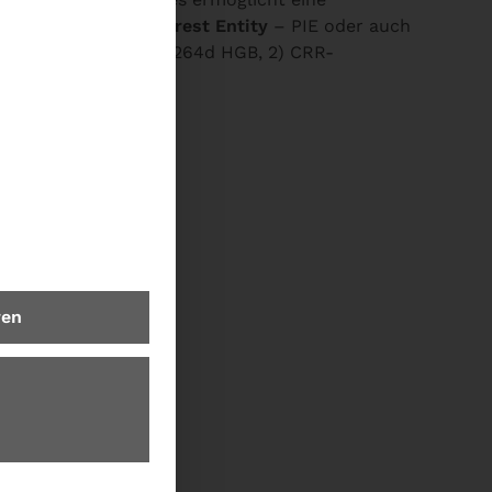
rden kann.
Public Interest Entity
– PIE oder auch
hmen im Sinne des § 264d HGB, 2) CRR-
ren