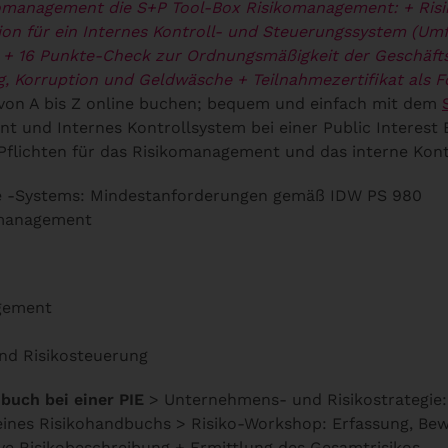
komanagement die S+P Tool-Box Risikomanagement:
+ Ris
n für ein Internes Kontroll- und Steuerungssystem (Umfa
+ 16 Punkte-Check zur Ordnungsmäßigkeit der Geschäft
g, Korruption und Geldwäsche
+ Teilnahmezertifikat als 
on A bis Z online buchen; bequem und einfach mit dem
d Internes Kontrollsystem bei einer Public Interest 
Pflichten für das Risikomanagement und das interne Kon
e -Systems: Mindestanforderungen gemäß IDW PS 980
omanagement
gement
nd Risikosteuerung
buch bei einer PIE
> Unternehmens- und Risikostrategie: 
eines Risikohandbuchs > Risiko-Workshop: Erfassung, B
ive Risikobeschreibung + Ermittlung des Gesamtrisikos