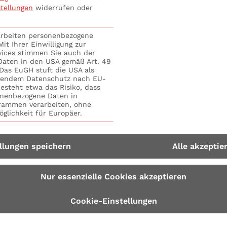
stellungen
widerrufen oder
ften, indem anderenorts auf die Definition verwiesen we
zeichnet sind danach 1) kapitalmarktorientierte Unterne
tz 1 KWG, und 3) Versicherungsunternehmen.
rarbeiten personenbezogene
it Ihrer Einwilligung zur
vices stimmen Sie auch der
 Daten in den USA gemäß Art. 49
. Das EuGH stuft die USA als
hendem Datenschutz nach EU-
esteht etwa das Risiko, dass
nenbezogene Daten in
ammen verarbeiten, ohne
glichkeit für Europäer.
llungen speichern
Alle akzeptie
Nur essenzielle Cookies akzeptieren
Cookie-Einstellungen