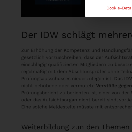
Cookie-Detai
Der IDW schlägt mehrere
Zur Erhöhung der Kompetenz und Handlungsfähi
gesetzlich vorzuschreiben, dass der Aufsichtsr
einschlägig qualifizierten Mitgliedern zu besetz
regelmäßig mit dem Abschlussprüfer ohne Teiln
Prüfungsausschusses niederzulegen ist. Das IDW
nicht behobene oder vermutete
Verstöße gegen
Prüfungsbericht zu berichten ist, einer von der
oder das Aufsichtsorgan nicht bereit sind, vorl
Eine solche Meldestelle müsste mit entspreche
Weiterbildung zun den Themen 