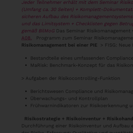
Jeder Teilnehmer erhält mit dem Seminar Risi
(Umfang ca. 30 Seiten)
+ Komplett-Dokumentatio
sicheren Aufbau des Risikomanagementsystems
und das Limitsystem
+ Checklisten gegen Betru
gemäß BilMoG
Das Seminar Risikomanagement v
A08.
Programm zum Seminar Risikomanagement un
Risikomanagement bei einer PIE
> FISG: Neue 
Bestandteile eines umfassenden Complianc
MaRisk: Benchmark-Konzept für das Risik
> Aufgaben der Risikocontrolling-Funktion
Berichtswesen Compliance und Risikomana
Überwachungs- und Kontrollplan
Frühwarnindikatoren zur Risikoerkennung u
Risikostrategie + Risikoinventur + Risikohand
Durchführung einer Risikoinventur und Aufbau 
der Risiko-Erfassung: Qualitative und quantitat