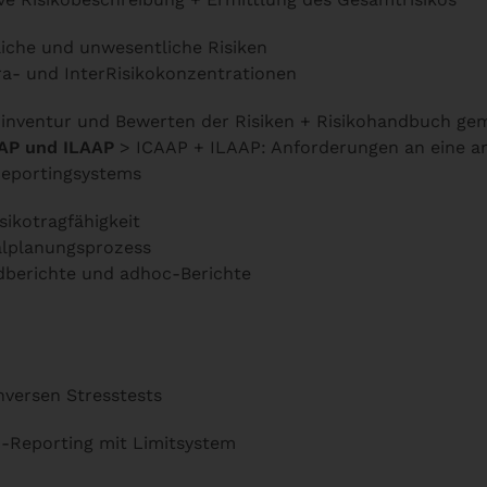
liche und unwesentliche Risiken
ra- und InterRisikokonzentrationen
ikoinventur und Bewerten der Risiken + Risikohandbuch g
AAP und ILAAP
> ICAAP + ILAAP: Anforderungen an eine an
Reportingsystems
sikotragfähigkeit
talplanungsprozess
dberichte und adhoc-Berichte
nversen Stresstests
iko-Reporting mit Limitsystem