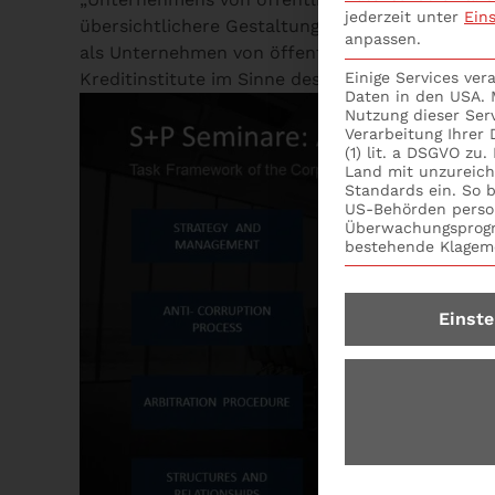
jederzeit unter
Ein
übersichtlichere Gestaltung von Rechtsvorschri
anpassen.
als Unternehmen von öffentlichem Interesse be
Kreditinstitute im Sinne des § 1 Absatz 3d Sa
Einige Services ve
Daten in den USA. M
Nutzung dieser Ser
Verarbeitung Ihrer
(1) lit. a DSGVO zu
Land mit unzureic
Standards ein. So b
US-Behörden perso
Überwachungsprogr
bestehende Klagemö
Einste