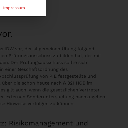
Impressum
or.
s IDW vor, der allgemeinen Übung folgend
inen Prüfungsausschuss zu bilden hat, der mit
den. Der Prüfungsausschuss sollte sich
in einer Geschäftsordnung des
Abschlussprüfung von PIE festgestellte und
n, über die schon heute nach § 321 HGB im
es gilt auch, wenn die gesetzlichen Vertreter
ner externen Sonderuntersuchung nachzugehen.
ese Hinweise verfolgen zu können.
tz: Risikomanagement und