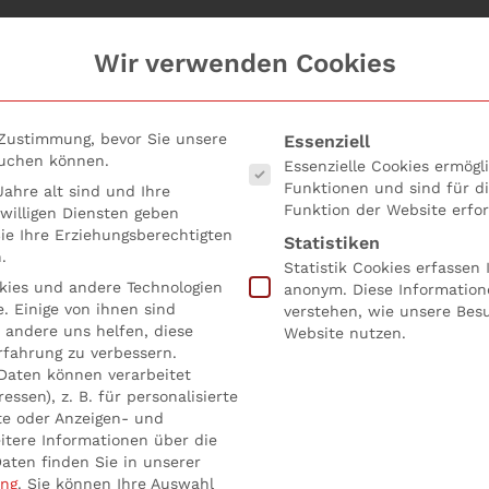
Wir verwenden Cookies
Es folgt eine Liste der Serv
 Zustimmung, bevor Sie unsere
Essenziell
suchen können.
Essenzielle Cookies ermög
Funktionen und sind für d
ahre alt sind und Ihre
Funktion der Website erfor
willigen Diensten geben
e Ihre Erziehungsberechtigten
Statistiken
.
Statistik Cookies erfassen
ies und andere Technologien
anonym. Diese Information
. Einige von ihnen sind
verstehen, wie unsere Bes
c Interest Entity – PIE
 andere uns helfen, diese
Website nutzen.
rfahrung zu verbessern.
Daten können verarbeitet
entlicht in
Allgemein
,
PIE
,
Public Interest Entity
.
essen), z. B. für personalisierte
te oder Anzeigen- und
itere Informationen über die
6a HGB Satz 2 enthält nun eine Definition des für das Rech
aten finden Sie in unserer
ung
.
Sie können Ihre Auswahl
ic Interest Entity – PIE), welche die „Abschlussprüferric