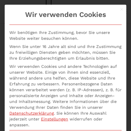
Mit d
S+P NEWS
Wir verwenden Cookies
Skip to main content
Wir benötigen Ihre Zustimmung, bevor Sie unsere
Website weiter besuchen können.
Wenn Sie unter 16 Jahre alt sind und Ihre Zustimmung
Was versteht man
zu freiwilligen Diensten geben möchten, müssen Sie
Ihre Erziehungsberechtigten um Erlaubnis bitten.
unter dem All-hands
Wir verwenden Cookies und andere Technologien auf
unserer Website. Einige von ihnen sind essenziell,
Meeting?
während andere uns helfen, diese Website und Ihre
Erfahrung zu verbessern.
Personenbezogene Daten
können verarbeitet werden (z. B. IP-Adressen), z. B. für
Geschrieben von
p537752
am
29. Mai 2021
. Veröffentlicht in
personalisierte Anzeigen und Inhalte oder Anzeigen-
Allgemein
,
Seminare Aktuell
,
Unternehmensberatung online
,
und Inhaltsmessung.
Weitere Informationen über die
Was versteht man unter dem All-hands Meeting?
.
Verwendung Ihrer Daten finden Sie in unserer
Datenschutzerklärung
.
Sie können Ihre Auswahl
jederzeit unter
Einstellungen
widerrufen oder
Bei diesem Meeting kommen alle Mitarbeiter und die
anpassen.
Geschäftsführung eines Unternehmens zusammen,