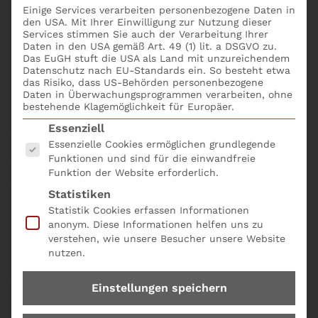
um alle wichtigen Unternehmensangelegenheiten wie
Einige Services verarbeiten personenbezogene Daten in
den USA. Mit Ihrer Einwilligung zur Nutzung dieser
Management, Updates, Pläne und Visionen zu
Services stimmen Sie auch der Verarbeitung Ihrer
präsentieren. Dieses Treffen wird oft regelmäßig
Daten in den USA gemäß Art. 49 (1) lit. a DSGVO zu.
Das EuGH stuft die USA als Land mit unzureichendem
abgehalten, um eine große Gruppe von Personen
Datenschutz nach EU-Standards ein. So besteht etwa
über wichtige Ereignisse und Meilensteine auf dem
das Risiko, dass US-Behörden personenbezogene
Daten in Überwachungsprogrammen verarbeiten, ohne
Laufenden zu halten. Wie ein All-Hands Meeting
bestehende Klagemöglichkeit für Europäer.
erfolgreich umgesetzt wird, wird auch in dem
Es folgt eine Liste der Service-Gruppen, für die eine
Essenziell
Seminar
New Work: Führen in VUCA Zeiten
Essenzielle Cookies ermöglichen grundlegende
behandelt. Die Teilnehmer erlernen folgende
Funktionen und sind für die einwandfreie
fachlichen Skills: Das Seminar behandelt folgende
Funktion der Website erforderlich.
Schwerpunkte:
Statistiken
Statistik Cookies erfassen Informationen
Change Management in der VUCA-World
anonym. Diese Informationen helfen uns zu
Führen im Home Office
verstehen, wie unsere Besucher unsere Website
Agile Kompetenzen für Führungskräfte
nutzen.
Seminar New Work: Führen in VUCA Zeiten mit der
Einstellungen speichern
Produkt-Nr. E 19 online buchen; bequem und einfach
mit dem
Seminarformular online.