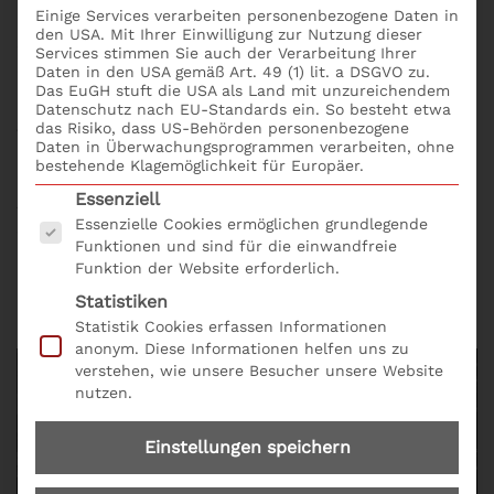
Management von Innovationen bewegt sich nichts.
Einige Services verarbeiten personenbezogene Daten in
den USA. Mit Ihrer Einwilligung zur Nutzung dieser
Systematische Planung, Steuerung und Kontrolle ist
Services stimmen Sie auch der Verarbeitung Ihrer
der Schlüssel für ein erfolgreiches Management von
Daten in den USA gemäß Art. 49 (1) lit. a DSGVO zu.
Das EuGH stuft die USA als Land mit unzureichendem
Innovationen. Mit dem Seminar Welche Techniken
Datenschutz nach EU-Standards ein. So besteht etwa
gibt es für den digitalen Wandel? erlernst du
das Risiko, dass US-Behörden personenbezogene
Daten in Überwachungsprogrammen verarbeiten, ohne
innovative Techniken für deine Rolle im Lernprozess
bestehende Klagemöglichkeit für Europäer.
des Unternehmens. Definiere im ersten Schritt die
Es folgt eine Liste der Service-Gruppen, für die eine
Essenziell
Akteure und ihre Rolle im Innovationsprozess. Tipp:
Essenzielle Cookies ermöglichen grundlegende
S+P Online Schulungen bringen dein Office direkt in
Funktionen und sind für die einwandfreie
unseren Seminarraum. S+P Online Schulungen sind
Funktion der Website erforderlich.
interaktiv und spannend. Wähle dein
Statistiken
passendes
Online Schulungsprogramm
aus! Bequem
Statistik Cookies erfassen Informationen
und einfach mit dem
online Seminarformular
.
anonym. Diese Informationen helfen uns zu
verstehen, wie unsere Besucher unsere Website
nutzen.
Einstellungen speichern