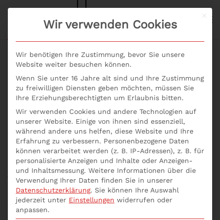
Mit d
S+P NEWS
Wir verwenden Cookies
Skip to main content
Wir benötigen Ihre Zustimmung, bevor Sie unsere
Website weiter besuchen können.
Wenn Sie unter 16 Jahre alt sind und Ihre Zustimmung
Welche Techniken gibt
zu freiwilligen Diensten geben möchten, müssen Sie
Ihre Erziehungsberechtigten um Erlaubnis bitten.
es für den digitalen
Wir verwenden Cookies und andere Technologien auf
unserer Website. Einige von ihnen sind essenziell,
Wandel?
während andere uns helfen, diese Website und Ihre
Erfahrung zu verbessern.
Personenbezogene Daten
können verarbeitet werden (z. B. IP-Adressen), z. B. für
Geschrieben von
p537752
am
29. April 2021
. Veröffentlicht
personalisierte Anzeigen und Inhalte oder Anzeigen-
in
Inhouse Seminare
,
Seminar
,
Seminare
,
Seminare Aktuell
,
und Inhaltsmessung.
Weitere Informationen über die
Welche Techniken gibt es für den digitalen Wandel?
.
Verwendung Ihrer Daten finden Sie in unserer
Datenschutzerklärung
.
Sie können Ihre Auswahl
jederzeit unter
Einstellungen
widerrufen oder
Wie sehen die Rahmenbedingungen für den
anpassen.
Innovationsprozess aus? Ohne ein effizientes