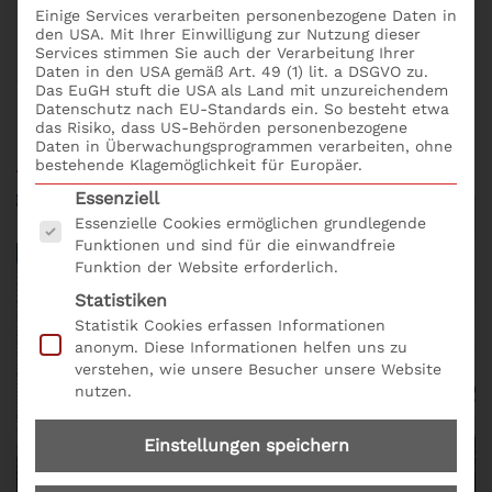
Prüfungen 2020 veröffentlicht. S+P Inside informiert
Einige Services verarbeiten personenbezogene Daten in
Sie über die Prüfungen 2020 in den Bereichen
den USA. Mit Ihrer Einwilligung zur Nutzung dieser
Services stimmen Sie auch der Verarbeitung Ihrer
Banken, Wertpapierdienstleistungen und
Daten in den USA gemäß Art. 49 (1) lit. a DSGVO zu.
Versicherungen.
Das EuGH stuft die USA als Land mit unzureichendem
Datenschutz nach EU-Standards ein. So besteht etwa
das Risiko, dass US-Behörden personenbezogene
Daten in Überwachungsprogrammen verarbeiten, ohne
bestehende Klagemöglichkeit für Europäer.
Es folgt eine Liste der Service-Gruppen, für die eine
Essenziell
Essenzielle Cookies ermöglichen grundlegende
Funktionen und sind für die einwandfreie
Funktion der Website erforderlich.
Statistiken
Statistik Cookies erfassen Informationen
anonym. Diese Informationen helfen uns zu
verstehen, wie unsere Besucher unsere Website
nutzen.
Einstellungen speichern