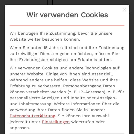
Mit d
S+P NEWS
Wir verwenden Cookies
Skip to main content
Wir benötigen Ihre Zustimmung, bevor Sie unsere
Website weiter besuchen können.
Wenn Sie unter 16 Jahre alt sind und Ihre Zustimmung
zu freiwilligen Diensten geben möchten, müssen Sie
Ihre Erziehungsberechtigten um Erlaubnis bitten.
Aufsichtsrechtliche
Wir verwenden Cookies und andere Technologien auf
unserer Website. Einige von ihnen sind essenziell,
Prüfungen 2020
während andere uns helfen, diese Website und Ihre
Erfahrung zu verbessern.
Personenbezogene Daten
veröffentlicht
können verarbeitet werden (z. B. IP-Adressen), z. B. für
personalisierte Anzeigen und Inhalte oder Anzeigen-
und Inhaltsmessung.
Weitere Informationen über die
Welche Aufsichtsprüfungen 2020 sind für
Verwendung Ihrer Daten finden Sie in unserer
Finanzunternehmen geplant? Aufsichtsrechtliche
Datenschutzerklärung
.
Sie können Ihre Auswahl
Prüfungen 2020 veröffentlicht: Die BaFin hat ihre
jederzeit unter
Einstellungen
widerrufen oder
anpassen.
Schwerpunkte für die aufsichtsrechtlichen