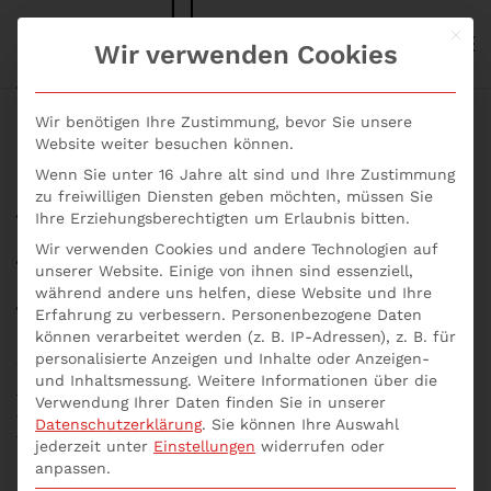
Mit d
S+P NEWS
Wir verwenden Cookies
Skip to main content
Wir benötigen Ihre Zustimmung, bevor Sie unsere
Website weiter besuchen können.
Wenn Sie unter 16 Jahre alt sind und Ihre Zustimmung
Wozu dient das
zu freiwilligen Diensten geben möchten, müssen Sie
Ihre Erziehungsberechtigten um Erlaubnis bitten.
Business Continuity
Wir verwenden Cookies und andere Technologien auf
unserer Website. Einige von ihnen sind essenziell,
Management?
während andere uns helfen, diese Website und Ihre
Erfahrung zu verbessern.
Personenbezogene Daten
können verarbeitet werden (z. B. IP-Adressen), z. B. für
Geschrieben von
p537752
am
13. November 2021
.
personalisierte Anzeigen und Inhalte oder Anzeigen-
Veröffentlicht in
Allgemein
,
Business
,
Continuity
und Inhaltsmessung.
Weitere Informationen über die
Management
,
Inhouse Seminare
,
Seminare Aktuell
,
Verwendung Ihrer Daten finden Sie in unserer
Unternehmensberatung online
,
Wozu dient das Business
Datenschutzerklärung
.
Sie können Ihre Auswahl
Continuity Management?
.
jederzeit unter
Einstellungen
widerrufen oder
anpassen.