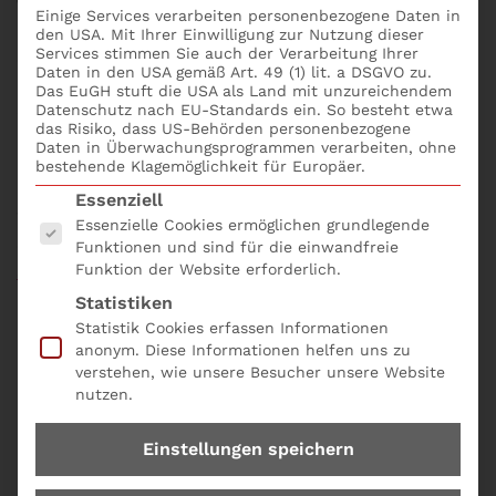
Wozu dient das Business Continuity Management?
Einige Services verarbeiten personenbezogene Daten in
Der EBA Leitfaden EBA/GL/2019/04 gibt Leitlinien für
den USA. Mit Ihrer Einwilligung zur Nutzung dieser
Services stimmen Sie auch der Verarbeitung Ihrer
das Management von IKT- und Sicherheitsrisiken.
Daten in den USA gemäß Art. 49 (1) lit. a DSGVO zu.
Unternehmen sollen ein solides Notfallmanagement
Das EuGH stuft die USA als Land mit unzureichendem
Datenschutz nach EU-Standards ein. So besteht etwa
(BCM) einrichten, um ihre Fähigkeit zu
das Risiko, dass US-Behörden personenbezogene
kontinuierlicher Erbringung von Dienstleistung zu
Daten in Überwachungsprogrammen verarbeiten, ohne
maximieren und Verluste im Falle einer
bestehende Klagemöglichkeit für Europäer.
Betriebsunterbrechung zu begrenzen. Das Seminar
Es folgt eine Liste der Service-Gruppen, für die eine
Essenziell
Wozu dient das Business Continuity Management?
Essenzielle Cookies ermöglichen grundlegende
online buchen; bequem und einfach mit dem
Funktionen und sind für die einwandfreie
Funktion der Website erforderlich.
Seminarformular online und der Produkt Nr. A04.
Statistiken
Statistik Cookies erfassen Informationen
anonym. Diese Informationen helfen uns zu
verstehen, wie unsere Besucher unsere Website
nutzen.
Einstellungen speichern