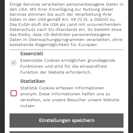
Wie wird der Liquiditätsbedarf zuverlässig ermittelt?
Einige Services verarbeiten personenbezogene Daten in
In unserem Grundlagenseminar erfährst du, wie eine
den USA. Mit Ihrer Einwilligung zur Nutzung dieser
Services stimmen Sie auch der Verarbeitung Ihrer
zuverlässige Finanz- und Liquiditätsplanung in der
Daten in den USA gemäß Art. 49 (1) lit. a DSGVO zu.
Praxis aufgebaut werden kann. Strategie, Planung
Das EuGH stuft die USA als Land mit unzureichendem
Datenschutz nach EU-Standards ein. So besteht etwa
und Entwicklung sind der einzige Weg, wie die
das Risiko, dass US-Behörden personenbezogene
Ertragslage eines Unternehmens auf Dauer gesichert
Daten in Überwachungsprogrammen verarbeiten, ohne
werden kann. Nachhaltiger Erfolg fordert eine
bestehende Klagemöglichkeit für Europäer.
systematische Betrachtung der eigenen Stärken und
Es folgt eine Liste der Service-Gruppen, für die eine
Essenziell
Schwächen, der spezifischen Produkte und
Essenzielle Cookies ermöglichen grundlegende
Leistungen, der Kundenbedarfe und Kundengruppen,
Funktionen und sind für die einwandfreie
Funktion der Website erforderlich.
der Art, wie der Vertrieb zu führen ist. Wie wird der
Liquiditätsbedarf zuverlässig ermittelt? online
Statistiken
buchen; bequem und einfach mit dem
Statistik Cookies erfassen Informationen
Seminarformular online und der Produkt Nr. C06.
anonym. Diese Informationen helfen uns zu
verstehen, wie unsere Besucher unsere Website
nutzen.
Einstellungen speichern