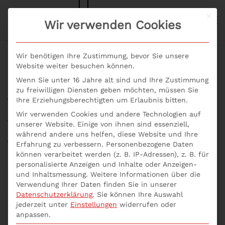
Mit d
S+P NEWS
Wir verwenden Cookies
Skip to main content
Wir benötigen Ihre Zustimmung, bevor Sie unsere
Website weiter besuchen können.
Wenn Sie unter 16 Jahre alt sind und Ihre Zustimmung
Wie wird der
zu freiwilligen Diensten geben möchten, müssen Sie
Ihre Erziehungsberechtigten um Erlaubnis bitten.
Liquiditätsbedarf
Wir verwenden Cookies und andere Technologien auf
unserer Website. Einige von ihnen sind essenziell,
zuverlässig ermittelt?
während andere uns helfen, diese Website und Ihre
Erfahrung zu verbessern.
Personenbezogene Daten
können verarbeitet werden (z. B. IP-Adressen), z. B. für
Geschrieben von
p537752
am
14. April 2021
. Veröffentlicht in
personalisierte Anzeigen und Inhalte oder Anzeigen-
Allgemein
,
Debitoren- und Kreditoren-Laufzeiten
und Inhaltsmessung.
Weitere Informationen über die
erfolgreich steuern
,
Inhouse Seminare
,
Seminare Aktuell
,
Verwendung Ihrer Daten finden Sie in unserer
Unternehmensberatung online
,
Wie wird der
Datenschutzerklärung
.
Sie können Ihre Auswahl
Liquiditätsbedarf zuverlässig ermittelt?
.
jederzeit unter
Einstellungen
widerrufen oder
anpassen.