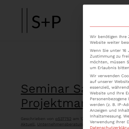
Skip to main content
Wir benötigen Ihre
Website weiter be
Wenn Sie unter 16 J
Zustimmung zu frei
möchten, müssen Si
um Erlaubnis bitten
Wir verwenden Cook
auf unserer Website
Seminar Salzburg
essenziell, während
Website und Ihre E
Projektmanageme
Personenbezogene 
werden (z. B. IP-Adr
Anzeigen und Inhal
Inhaltsmessung.
We
Geschrieben von
p537752
am
12. Februar 2021
. Veröff
Verwendung Ihrer D
Aktuell
,
Unternehmensberatung online
.
Datenschutzerklär