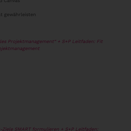
d Canvas
t gewährleisten
elles Projektmanagement“
+ S+P Leitfaden: Fit
Projektmanagement
t-Ziele SMART formulieren
+ S+P Leitfaden: