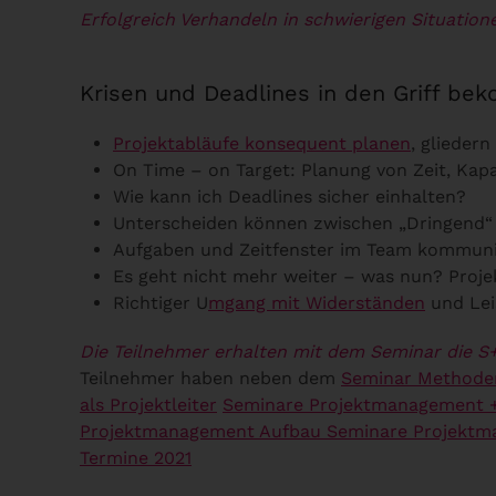
Erfolgreich Verhandeln in schwierigen Situatio
Krisen und Deadlines in den Griff b
Projektabläufe konsequent planen
, glieder
On Time – on Target: Planung von Zeit, Kap
Wie kann ich Deadlines sicher einhalten?
Unterscheiden können zwischen „Dringend“ 
Aufgaben und Zeitfenster im Team kommuni
Es geht nicht mehr weiter – was nun? Proje
Richtiger U
mgang mit Widerständen
und Lei
Die Teilnehmer erhalten mit dem Seminar die S
Teilnehmer haben neben dem
Seminar Methoden
als Projektleiter
Seminare Projektmanagement 
Projektmanagement Aufbau
Seminare Projekt
Termine 2021