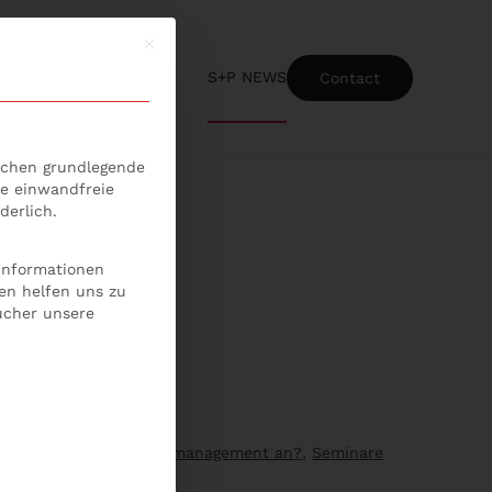
Mit diesem Button wird der Dialog geschlossen
S+P NEWS
Contact
ice-Gruppen, für die eine Einwilligung erteilt werden kann
lichen grundlegende
ie einwandfreie
derlich.
 Informationen
en helfen uns zu
ucher unsere
uf kommt es im Projektmanagement an?
,
Seminare