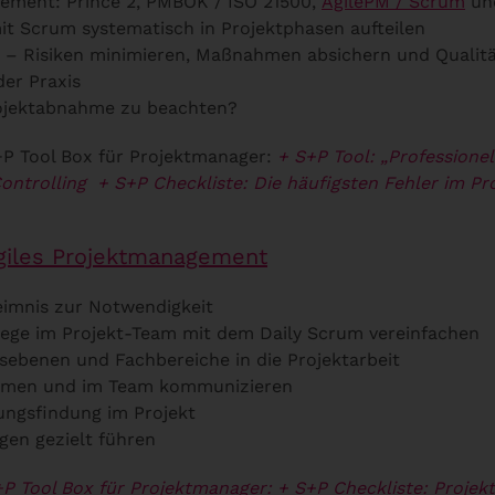
gement: Prince 2, PMBOK / ISO 21500,
AgilePM / Scrum
un
t Scrum systematisch in Projektphasen aufteilen
– Risiken minimieren, Maßnahmen absichern und Qualitä
der Praxis
Projektabnahme zu beachten?
+P Tool Box für Projektmanager:
+ S+P Tool: „Profession
ontrolling
+ S+P Checkliste: Die häufigsten Fehler im 
giles Projektmanagement
imnis zur Notwendigkeit
ge im Projekt-Team mit dem Daily Scrum vereinfachen
sebenen und Fachbereiche in die Projektarbeit
mmen und im Team kommunizieren
ungsfindung im Projekt
gen gezielt führen
+P Tool Box für Projektmanager:
+ S+P Checkliste: Projek