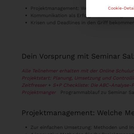
Projektmanagement: Welche Methode passt
Cookie-Detai
Kommunikation als Erfolgsfaktor für agile
Krisen und Deadlines in den Griff bekomme
Dein Vorsprung mit Seminar Sa
Alle Teilnehmer erhalten mit der Online Schulun
Projektstart: Planung, Umsetzung und Controlli
Zeitfresser
+
S+P Checkliste: Die ABC-Analyse-Pr
Projektmanger
Programmablauf zu Seminar Sa
Projektmanagement: Welche Me
Zur einfachen Umsetzung: Methoden und In