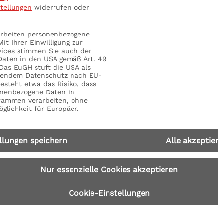
stellungen
widerrufen oder
management an? Mit diesem Seminar erfährst Du, welche
ojektstart bis zur erfolgreichen Kommunikation im Proj
rarbeiten personenbezogene
it Ihrer Einwilligung zur
 die Umsetzung in der Praxis zu erleichtern, erhält jed
vices stimmen Sie auch der
 S+P Tool „Professionelles Projektmanagement“. Seminar 
 Daten in den USA gemäß Art. 49
. Das EuGH stuft die USA als
01 online buchen: bequem und einfach mit dem
Seminarfo
hendem Datenschutz nach EU-
esteht etwa das Risiko, dass
nenbezogene Daten in
ammen verarbeiten, ohne
glichkeit für Europäer.
lzburg: Worauf kommt es im
llungen speichern
Alle akzeptie
 Mitarbeiter in Projekten,
Fach- und Führungskräfte mit 
-Teams, Kollegen und Projekt-Mitarbeiter führen, ohne Pro
Nur essenzielle Cookies akzeptieren
Cookie-Einstellungen
burg: Worauf kommt es im Projektman