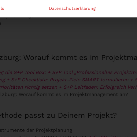
 zu Deinem Projekt?
ls
Datenschutzerklärung
s Projektmanagement
n
lzburg: Worauf kommt es im Projekt
g die S+P Tool Box:
+ S+P Tool „Professionelles Projekt
ng
+ S+P Checkliste: Projekt-Ziele SMART formulieren
+ 
ioritäten richtig setzen
+ S+P Leitfaden: Erfolgreich Ver
lzburg: Worauf kommt es im Projektmanagement an?
thode passt zu Deinem Projekt?
strumente der Projektplanung