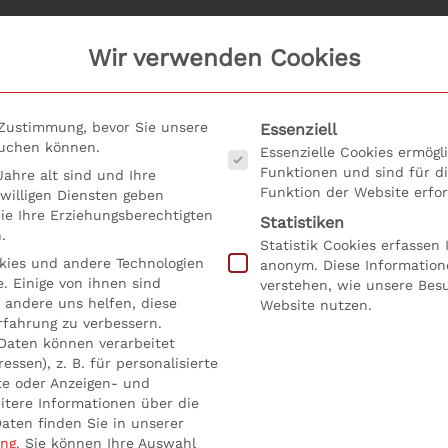
Wir verwenden Cookies
Es folgt eine Liste der Serv
 Zustimmung, bevor Sie unsere
Essenziell
suchen können.
Essenzielle Cookies ermög
Funktionen und sind für d
ahre alt sind und Ihre
Funktion der Website erfor
willigen Diensten geben
e Ihre Erziehungsberechtigten
Statistiken
.
Statistik Cookies erfassen
ies und andere Technologien
anonym. Diese Information
. Einige von ihnen sind
verstehen, wie unsere Bes
: Worauf kommt es im
 andere uns helfen, diese
Website nutzen.
rfahrung zu verbessern.
nt an?
Daten können verarbeitet
essen), z. B. für personalisierte
te oder Anzeigen- und
itere Informationen über die
entlicht in
Allgemein
,
Inhouse Seminare
,
Seminar Salzburg: Wora
aten finden Sie in unserer
ung
.
Sie können Ihre Auswahl