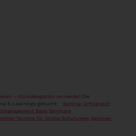
gieren – Rückdelegation vermeiden
Die
und E-Learnings gebucht:
Seminar Erfolgreich
ktmanagement Basis
Seminare
minar-Termine für Online Schulungen
Seminar-