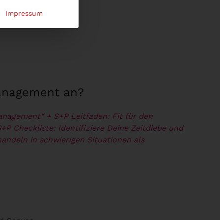
Impressum
management an?
management“
+ S+P Leitfaden: Fit für den
S+P Checkliste: Identifiziere Deine Zeitdiebe und
handeln in schwierigen Situationen als