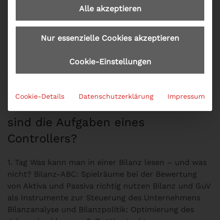
Geschäftsführer
, welche ihr Bilanz-Wissen auf den
Alle akzeptieren
aktuellen Stand bringen möchten Führungs- und
Fachkräfte, welche in kompakter Form die
entscheidenden Informationen rund um die Bilanz
Nur essenzielle Cookies akzeptieren
suchen. Was sind die Aufgaben eines Controllers?
online buchen; bequem und einfach mit dem
Cookie-Einstellungen
Seminarformular online und der Produkt Nr. C02.
Cookie-Details
Datenschutzerklärung
Impressum
Dein Nutzen mit dem Seminar Was
sind die Aufgaben eines
Controllers?
1. Tag Was kann man in einer Bilanz lesen – und was
nicht? Bilanz-ABC: Spielräume bei der Bewertung
von Aktiva und Passiva richtig nutzen Bilanz und GuV
als Instrumente zur Steuerung des Unternehmens
Bilanzanalyse und Bilanzpolitik: Optimierung des