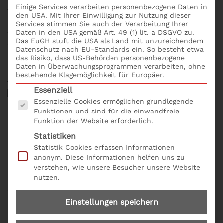
Einige Services verarbeiten personenbezogene Daten in
für eine aktive Steuerung des Unternehmens.
den USA. Mit Ihrer Einwilligung zur Nutzung dieser
Herausforderung Digitalisierung: Mit der digitalen
Services stimmen Sie auch der Verarbeitung Ihrer
Daten in den USA gemäß Art. 49 (1) lit. a DSGVO zu.
Transformation stehen plötzlich gesamte
Das EuGH stuft die USA als Land mit unzureichendem
Wertschöpfungsketten eines Unternehmens auf dem
Datenschutz nach EU-Standards ein. So besteht etwa
Prüfstand. Dies reicht von der Geschäftsidee über die
das Risiko, dass US-Behörden personenbezogene
Daten in Überwachungsprogrammen verarbeiten, ohne
Entwicklung von Produkten oder Dienstleistungen,
bestehende Klagemöglichkeit für Europäer.
vom Einkauf bis hin zu Verkauf und Service.
Es folgt eine Liste der Service-Gruppen, für die eine
Essenziell
Essenzielle Cookies ermöglichen grundlegende
Funktionen und sind für die einwandfreie
Funktion der Website erforderlich.
Zielgruppe des Seminars: Was
Statistiken
sind die Aufgaben eines
Statistik Cookies erfassen Informationen
anonym. Diese Informationen helfen uns zu
Controllers?:
verstehen, wie unsere Besucher unsere Website
nutzen.
Speziell für technische
Geschäftsführer
sowie neu
bestellte
Geschäftsführer
, Prokuristen,
Einstellungen speichern
Handlungsbevollmächtigte sowie Führungskräfte