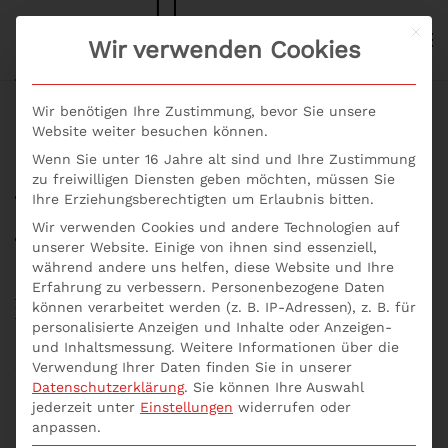
Mit d
S+P NEWS
Wir verwenden Cookies
Skip to main content
Wir benötigen Ihre Zustimmung, bevor Sie unsere
Website weiter besuchen können.
Wenn Sie unter 16 Jahre alt sind und Ihre Zustimmung
Was sind die Aufgaben
zu freiwilligen Diensten geben möchten, müssen Sie
Ihre Erziehungsberechtigten um Erlaubnis bitten.
eines Controllers?
Wir verwenden Cookies und andere Technologien auf
unserer Website. Einige von ihnen sind essenziell,
während andere uns helfen, diese Website und Ihre
Geschrieben von
p537752
am
14. April 2021
. Veröffentlicht in
Erfahrung zu verbessern.
Personenbezogene Daten
Inhouse Seminare
,
Seminar
,
Seminare
,
Seminare Aktuell
,
können verarbeitet werden (z. B. IP-Adressen), z. B. für
Was sind die Aufgaben eines Controllers?
.
personalisierte Anzeigen und Inhalte oder Anzeigen-
und Inhaltsmessung.
Weitere Informationen über die
Verwendung Ihrer Daten finden Sie in unserer
Was sind die Aufgaben eines Controllers? Bist du fit
Datenschutzerklärung
.
Sie können Ihre Auswahl
& proper im Rechnungswesen und Controlling? Mit
jederzeit unter
Einstellungen
widerrufen oder
Seminare Rechnungswesen und Seminare
anpassen.
Controlling erhältst du die wichtigsten Instrumente