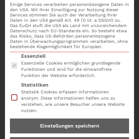
Einige Services verarbeiten personenbezogene Daten in
das Ergebnis im Vordergrund stehen, ist es beim
den USA. Mit Ihrer Einwilligung zur Nutzung dieser
Eskalationsprozess eher die
Services stimmen Sie auch der Verarbeitung Ihrer
Daten in den USA gemäß Art. 49 (1) lit. a DSGVO zu.
Entscheidungskompetenz und die weitreichende
Das EuGH stuft die USA als Land mit unzureichendem
Befugnis der zuständigen Personen. Die Institute und
Datenschutz nach EU-Standards ein. So besteht etwa
Zahlungsinstitute sollten sicherstellen, dass sie in
das Risiko, dass US-Behörden personenbezogene
Daten in Überwachungsprogrammen verarbeiten, ohne
der Lage sind, Auslagerungsvereinbarungen zu
bestehende Klagemöglichkeit für Europäer.
beenden, ohne dass eine unverhältnismäßige Störung
Es folgt eine Liste der Service-Gruppen, für die eine
Essenziell
ihrer Geschäftstätigkeit auftritt, ohne ihre Erfüllung
Essenzielle Cookies ermöglichen grundlegende
der aufsichtlichen Anforderungen einzuschränken
Funktionen und sind für die einwandfreie
und ohne die Kontinuität und Qualität der
Funktion der Website erforderlich.
Bereitstellung von Dienstleistungen für die Kunden
Statistiken
zu beeinträchtigen. Um dies zu erreichen, sollten sie
Statistik Cookies erfassen Informationen
Ausstiegspläne entwickeln und umsetzen, die
anonym. Diese Informationen helfen uns zu
umfassend, dokumentiert und gegebenenfalls
verstehen, wie unsere Besucher unsere Website
ausreichend erprobt sind (z. B. durch die
nutzen.
Durchführung einer Analyse der potenziellen
Kosten, Folgen, Mittel und zeitlichen
Einstellungen speichern
Auswirkungen der Übertragung einer