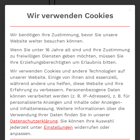
Mit d
S+P NEWS
Wir verwenden Cookies
Skip to main content
Wir benötigen Ihre Zustimmung, bevor Sie unsere
Website weiter besuchen können.
Wenn Sie unter 16 Jahre alt sind und Ihre Zustimmung
Was sind
zu freiwilligen Diensten geben möchten, müssen Sie
Ihre Erziehungsberechtigten um Erlaubnis bitten.
Eskalationsprozesse?
Wir verwenden Cookies und andere Technologien auf
unserer Website. Einige von ihnen sind essenziell,
während andere uns helfen, diese Website und Ihre
Geschrieben von
p537752
am
2. September 2021
.
Erfahrung zu verbessern.
Personenbezogene Daten
Veröffentlicht in
Inhouse Seminare
,
Seminare Aktuell
,
Was
können verarbeitet werden (z. B. IP-Adressen), z. B. für
sind Eskalationsprozesse?
.
personalisierte Anzeigen und Inhalte oder Anzeigen-
und Inhaltsmessung.
Weitere Informationen über die
Verwendung Ihrer Daten finden Sie in unserer
Was sind Eskalationsprozesse? Es ist eigentlich ein
Datenschutzerklärung
.
Sie können Ihre Auswahl
Prozess wie jeder andere auch, der nur besonders
jederzeit unter
Einstellungen
widerrufen oder
gut dann funktionieren muss, wenn er aktiviert wird.
anpassen.
Während bei den meisten Prozessen der Ablauf und