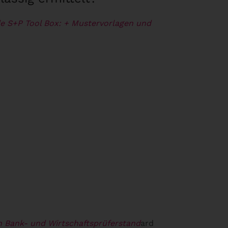
de S+P Tool Box:
+ Mustervorlagen und
h Bank- und Wirtschaftsprüferstand
ard