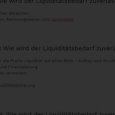
Wie wird der Liquiditätsbedarf zuverläs
chen Bereichen
nzen, Rechnungswesen und
Controlling
.
 Wie wird der Liquiditätsbedarf zuverl
 die Praxis Liquidität auf einen Blick – Aufbau und Struk
 und Finanzplanung
gen vermeiden
uiditätssicherung
: Wie wird der Liquiditätsbedarf zuver