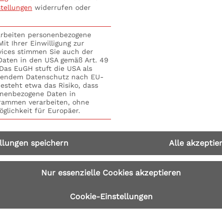
stellungen
widerrufen oder
 zuverlässig ermittelt? In unserem Grundlagenseminar erfä
en kann. Strategie, Planung und Entwicklung sind der einz
rarbeiten personenbezogene
it Ihrer Einwilligung zur
 Nachhaltiger Erfolg fordert eine systematische Betrac
vices stimmen Sie auch der
nbedarfe und Kundengruppen, der Art, wie der Vertrieb zu
 Daten in den USA gemäß Art. 49
. Das EuGH stuft die USA als
e buchen; bequem und einfach mit dem
Seminarformular on
hendem Datenschutz nach EU-
esteht etwa das Risiko, dass
nenbezogene Daten in
ammen verarbeiten, ohne
glichkeit für Europäer.
llungen speichern
Alle akzeptie
Nur essenzielle Cookies akzeptieren
Cookie-Einstellungen