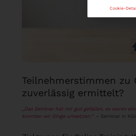
Cookie-Detai
Teilnehmerstimmen zu On
zuverlässig ermittelt?
„Das Seminar hat mir gut gefallen, es waren ein
konnten wir Dinge umsetzen.“
– Seminar in Kö