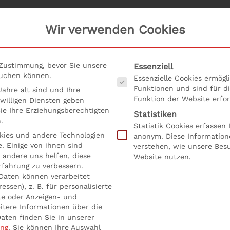
Wir verwenden Cookies
Es folgt eine Liste der Serv
 Zustimmung, bevor Sie unsere
Essenziell
suchen können.
Essenzielle Cookies ermög
Funktionen und sind für d
ahre alt sind und Ihre
Funktion der Website erfor
willigen Diensten geben
e Ihre Erziehungsberechtigten
Statistiken
.
Statistik Cookies erfassen
ies und andere Technologien
anonym. Diese Information
. Einige von ihnen sind
verstehen, wie unsere Bes
ie wird der Liquiditäts
 andere uns helfen, diese
Website nutzen.
rfahrung zu verbessern.
Daten können verarbeitet
essen), z. B. für personalisierte
te oder Anzeigen- und
itere Informationen über die
icht in
Allgemein
,
Online Training: Wie wird der Liquiditätsbedarf
aten finden Sie in unserer
ung
.
Sie können Ihre Auswahl