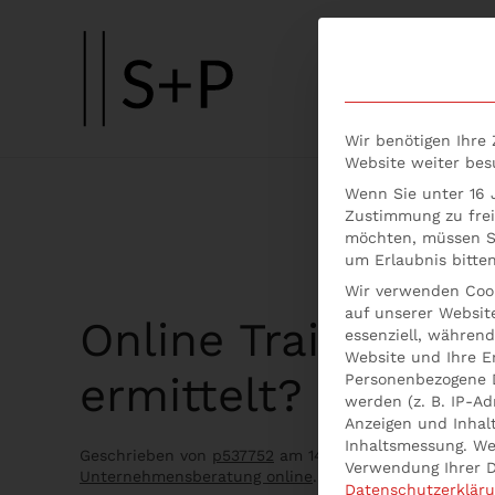
Skip to main content
Wir benötigen Ihre
Website weiter be
Wenn Sie unter 16 J
Zustimmung zu frei
möchten, müssen Si
um Erlaubnis bitten
Wir verwenden Cook
auf unserer Website
Online Training: W
essenziell, während
Website und Ihre E
ermittelt?
Personenbezogene 
werden (z. B. IP-Adr
Anzeigen und Inhal
Inhaltsmessung.
We
Geschrieben von
p537752
am
14. April 2021
. Veröffentl
Verwendung Ihrer D
Unternehmensberatung online
.
Datenschutzerklär