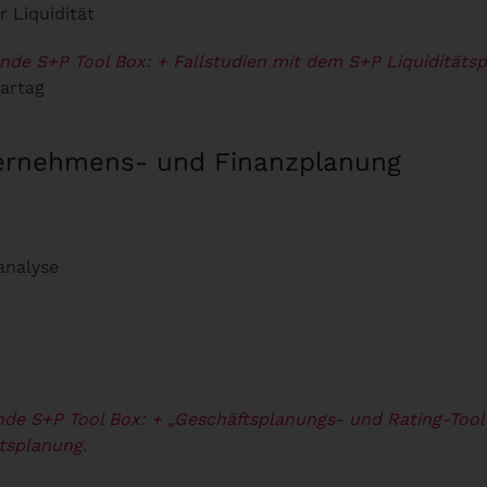
 Liquidität
ende S+P Tool Box:
+ Fallstudien mit dem S+P Liquiditäts
artag
ternehmens- und Finanzplanung
analyse
nde S+P Tool Box:
+ „Geschäftsplanungs- und Rating-Tool“.
ätsplanung.