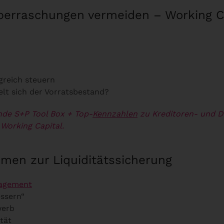
 Überraschungen vermeiden – Working 
greich steuern
lt sich der Vorratsbestand?
nde S+P Tool Box
+ Top-
Kennzahlen
zu Kreditoren- und D
Working Capital.
men zur Liquiditätssicherung
agement
essern“
werb
tät