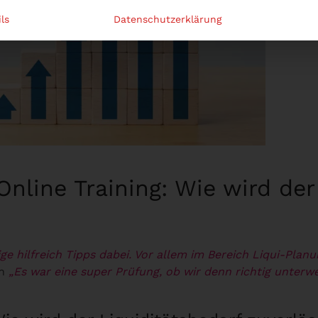
ls
Datenschutzerklärung
line Training: Wie wird der 
ige hilfreich Tipps dabei. Vor allem im Bereich Liqui-Pla
ln
„Es war eine super Prüfung, ob wir denn richtig unterwe