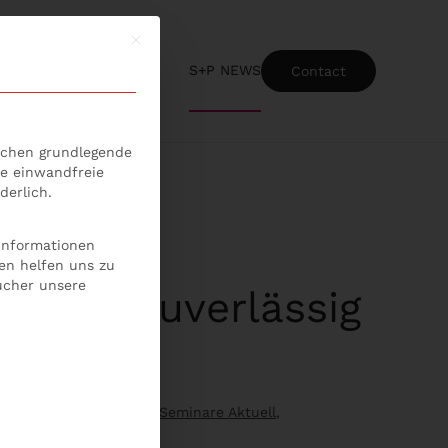
Mit diesem Button wird der Dialog geschlossen
S+P NEWS
Contact
ice-Gruppen, für die eine Einwilligung erteilt werden kann
lichen grundlegende
ie einwandfreie
derlich.
 Informationen
en helfen uns zu
ucher unsere
bedarf zuverlässig
 zuverlässig ermittelt?
,
Seminare Aktuell
,