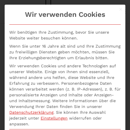
Mit d
S+P NEWS
Wir verwenden Cookies
Skip to main content
Wir benötigen Ihre Zustimmung, bevor Sie unsere
Website weiter besuchen können.
Wenn Sie unter 16 Jahre alt sind und Ihre Zustimmung
ZAIT: Welche
zu freiwilligen Diensten geben möchten, müssen Sie
Ihre Erziehungsberechtigten um Erlaubnis bitten.
Regelungen sind zu
Wir verwenden Cookies und andere Technologien auf
unserer Website. Einige von ihnen sind essenziell,
beachten?
während andere uns helfen, diese Website und Ihre
Erfahrung zu verbessern.
Personenbezogene Daten
können verarbeitet werden (z. B. IP-Adressen), z. B. für
Geschrieben von
p537752
am
17. April 2021
. Veröffentlicht in
personalisierte Anzeigen und Inhalte oder Anzeigen-
Allgemein
,
Unternehmensberatung online
,
ZAIT
.
und Inhaltsmessung.
Weitere Informationen über die
Verwendung Ihrer Daten finden Sie in unserer
Datenschutzerklärung
.
Sie können Ihre Auswahl
ZAIT: Welche Regelungen sind zu beachten? Mit dem
jederzeit unter
Einstellungen
widerrufen oder
Rundschreiben Zahlungsdiensteaufsichtliche
anpassen.
Anforderungen an die IT von Zahlungs- und E-Geld-