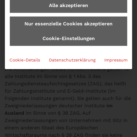
Alle akzeptieren
Nur essenzielle Cookies akzeptieren
Cookie-Einstellungen
ZAIT: Welche Regelungen sind
zu beachten?
Cookie-Details
Datenschutzerklärung
Impressum
Die Anforderungen dieses Rundschreibens gelten für
alle Institute im Sinne von § 1 Abs. 3 des
Zahlungsdiensteaufsichtsgesetzes (ZAG), das heißt
für Zahlungsinstitute und E-Geld-Institute (im
Folgenden Institute genannt). Sie gelten auch für die
Zweigniederlassungen deutscher Institute
im
Ausland
im Sinne von § 38 ZAG. Auf
Zweigniederlassungen von Unternehmen mit Sitz in
einem anderen Staat des Europäischen
Wirtschaftsraums nach § 39 ZAG finden sie keine